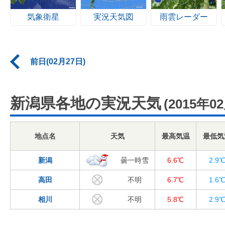
気象衛星
実況天気図
雨雲レーダー
前日(02月27日)
新潟県各地の実況天気
(2015年0
地点名
天気
最高気温
最低気
新潟
曇一時雪
6.6℃
2.9
高田
不明
6.7℃
1.6
相川
不明
5.8℃
2.9