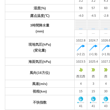
3.2
3.2
4.3
湿度(%)
59
57
60
露点温度(℃)
-4.0
-4.5
-2.8
3時間降水量
(mm)
---
---
---
1022.8
1024.7
1026.
現地気圧(hPa)
(変化量)
(+2.2)
(+1.9)
(+1.9)
海面気圧(hPa)
1023.5
1025.4
1027.
風向(16方位)
西北西
西
西
風速(m/s)
4
3
4
視程(km)
15
15
30
不快指数
41
41
43