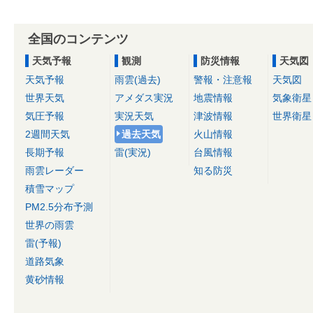
全国のコンテンツ
天気予報
観測
防災情報
天気図
天気予報
雨雲(過去)
警報・注意報
天気図
世界天気
アメダス実況
地震情報
気象衛星
気圧予報
実況天気
津波情報
世界衛星
2週間天気
過去天気
火山情報
長期予報
雷(実況)
台風情報
雨雲レーダー
知る防災
積雪マップ
PM2.5分布予測
世界の雨雲
雷(予報)
道路気象
黄砂情報