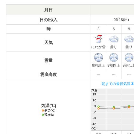
月日
日の出/入
06:18(出)
時
3
6
9
天気
にわか雪
曇り
曇り
雲量
9割以上
9割以上
9割以
雲底高度
---
---
---
2
朝までの最低気温
気温(℃)