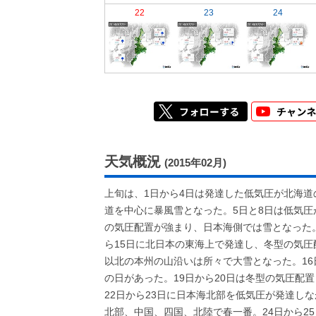
22
23
24
天気概況
(2015年02月)
上旬は、1日から4日は発達した低気圧が北海
道を中心に暴風雪となった。5日と8日は低気圧
の気圧配置が強まり、日本海側では雪となった。
ら15日に北日本の東海上で発達し、冬型の気圧
以北の本州の山沿いは所々で大雪となった。16
の日があった。19日から20日は冬型の気圧配
22日から23日に日本海北部を低気圧が発達し
北部、中国、四国、北陸で春一番。24日から2