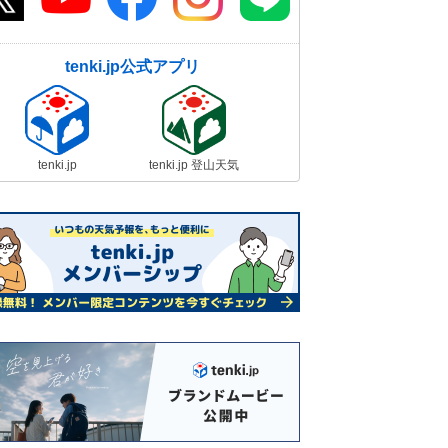
tenki.jp公式アプリ
tenki.jp
tenki.jp 登山天気