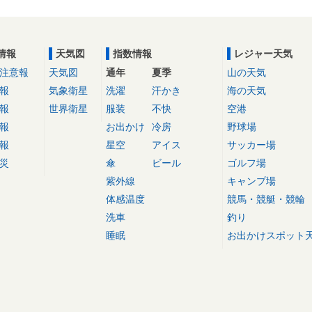
情報
天気図
指数情報
レジャー天気
注意報
天気図
通年
夏季
山の天気
報
気象衛星
洗濯
汗かき
海の天気
報
世界衛星
服装
不快
空港
報
お出かけ
冷房
野球場
報
星空
アイス
サッカー場
災
傘
ビール
ゴルフ場
紫外線
キャンプ場
体感温度
競馬・競艇・競輪
洗車
釣り
睡眠
お出かけスポット