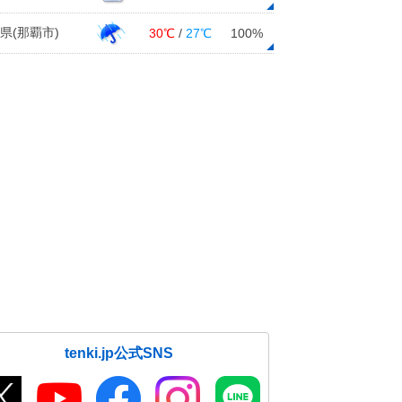
県(那覇市)
30℃
/
27℃
100%
tenki.jp公式SNS