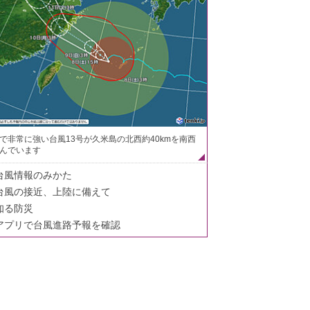
で非常に強い台風13号が久米島の北西約40kmを南西
んでいます
台風情報のみかた
台風の接近、上陸に備えて
知る防災
アプリで台風進路予報を確認