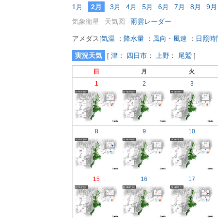
1月
2月
3月
4月
5月
6月
7月
8月
9月
気象衛星
天気図
雨雲レーダー
アメダス
[
気温
：
降水量
：
風向・風速
：
日照時
実況天気
[
津
：
四日市
：
上野
：
尾鷲
]
日
月
火
1
2
3
8
9
10
15
16
17