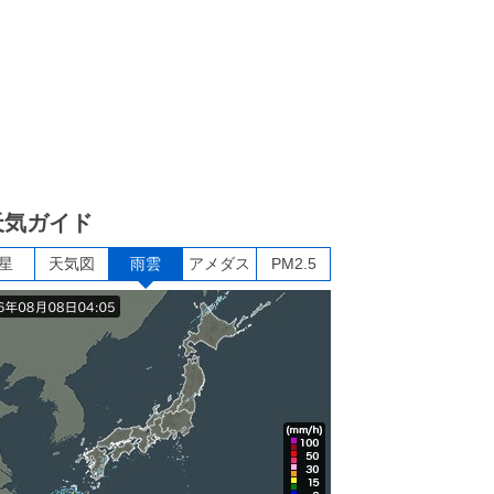
天気ガイド
星
天気図
雨雲
アメダス
PM2.5