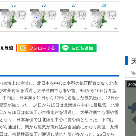
25
26
27
28
衛
道の東海上に停滞し、北日本を中心に冬型の気圧配置になり北海
が本州付近を通過し太平洋側でも雨や雪、9日から10日は冬型
中旬は、日本海を11日から12日に通過した低気圧は、13日か
配置が強まった。14日から15日は北海道を中心に暴風雪、北陸
日から18日は低気圧が本州南岸を通過し、太平洋側でも雨や雪
置となり、日本海側では北陸を中心に雪や雨となった。下旬は、
ながら通過し、南から暖気が流れ込み全国的にかなり高温。九州
5日は、移動性高気圧が通過し晴れた所が多かった。26日から