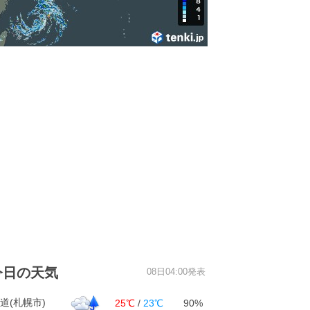
今日の天気
08日04:00発表
道(札幌市)
25℃
/
23℃
90%