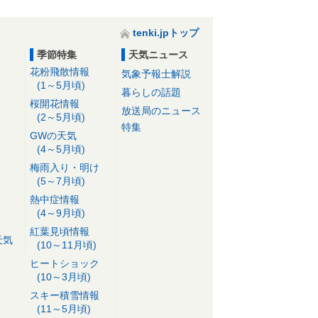
tenki.jpトップ
季節特集
天気ニュース
花粉飛散情報
気象予報士解説
(1～5月頃)
暮らしの話題
桜開花情報
放送局のニュース
(2～5月頃)
特集
GWの天気
(4～5月頃)
梅雨入り・明け
(5～7月頃)
熱中症情報
(4～9月頃)
紅葉見頃情報
天気
(10～11月頃)
ヒートショック
(10～3月頃)
スキー積雪情報
(11～5月頃)