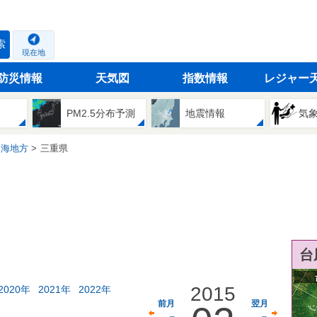
索
現在地
防災情報
天気図
指数情報
レジャー
PM2.5分布予測
地震情報
気
東海地方
三重県
台
2015
2020年
2021年
2022年
前月
翌月