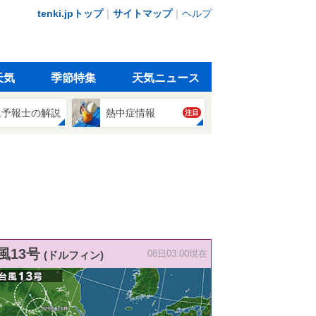
tenki.jpトップ
｜
サイトマップ
｜
ヘルプ
天気
季節特集
天気ニュース
象予報士の解説
熱中症情報
注目
風13号
(ドルフィン)
08日03:00現在