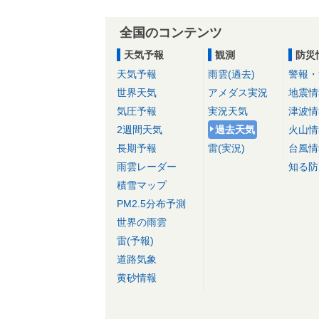
全国のコンテンツ
天気予報
観測
防災
天気予報
雨雲(過去)
警報・
世界天気
アメダス実況
地震情
気圧予報
実況天気
津波情
2週間天気
過去天気
火山情
長期予報
雷(実況)
台風情
雨雲レーダー
知る防
積雪マップ
PM2.5分布予測
世界の雨雲
雷(予報)
道路気象
黄砂情報