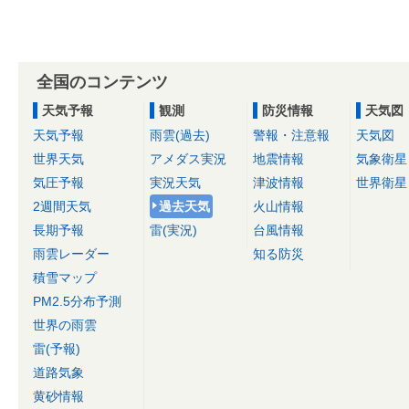
全国のコンテンツ
天気予報
観測
防災情報
天気図
天気予報
雨雲(過去)
警報・注意報
天気図
世界天気
アメダス実況
地震情報
気象衛星
気圧予報
実況天気
津波情報
世界衛星
2週間天気
過去天気
火山情報
長期予報
雷(実況)
台風情報
雨雲レーダー
知る防災
積雪マップ
PM2.5分布予測
世界の雨雲
雷(予報)
道路気象
黄砂情報