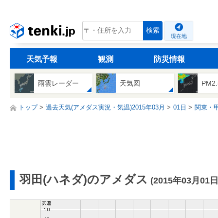
tenki.jp
検索
現在地
天気予報
観測
防災情報
雨雲レーダー
天気図
PM2
トップ
過去天気(アメダス実況・気温)2015年03月
01日
関東・
羽田(ハネダ)のアメダス
(2015年03月01日