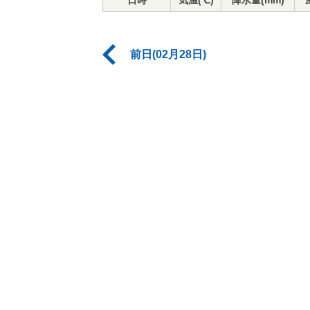
日時
気温(℃)
降水量(mm)
前日(02月28日)