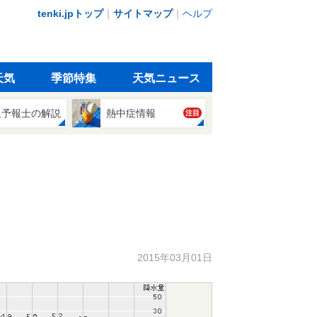
tenki.jpトップ
｜
サイトマップ
｜
ヘルプ
天気
季節特集
天気ニュース
象予報士の解説
熱中症情報
注目
2015年03月01日