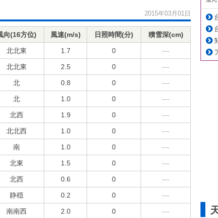
2015年03月01日
風向(16方位)
風速(m/s)
日照時間(分)
積雪深(cm)
北北東
1.7
0
---
北北東
2.5
0
---
北
0.8
0
---
北
1.0
0
---
北西
1.9
0
---
北北西
1.0
0
---
南
1.0
0
---
北東
1.5
0
---
北西
0.6
0
---
静穏
0.2
0
---
南南西
2.0
0
---