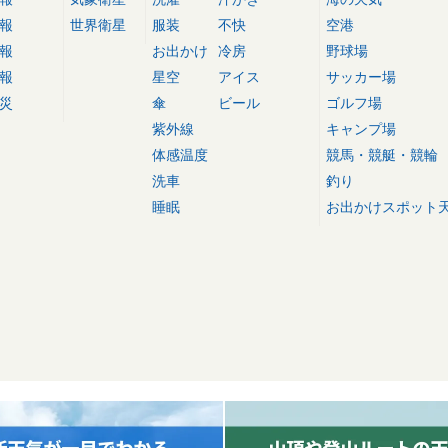
報
世界衛星
服装
不快
空港
報
お出かけ
冷房
野球場
報
星空
アイス
サッカー場
災
傘
ビール
ゴルフ場
紫外線
キャンプ場
体感温度
競馬・競艇・競輪
洗車
釣り
睡眠
お出かけスポット