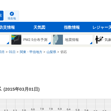
索
現在地
防災情報
天気図
指数情報
レジャー
PM2.5分布予測
地震情報
気
3月
01日
関東・甲信地方
山梨県
切石
ス
(2015年03月01日)