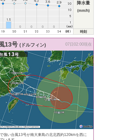
降水量
(mm/h)
時刻
風13号
(ドルフィン)
07日02:00現在
で強い台風13号が南大東島の北北西約120kmを西に
でいます