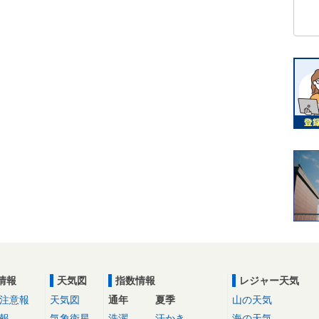
情報
天気図
指数情報
レジャー天気
注意報
天気図
通年
夏季
山の天気
報
気象衛星
洗濯
汗かき
海の天気