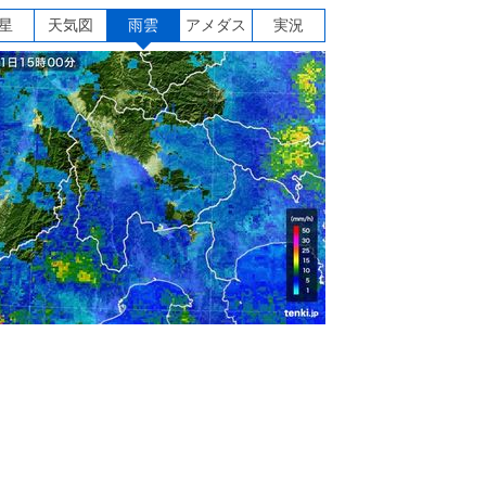
星
天気図
雨雲
アメダス
実況