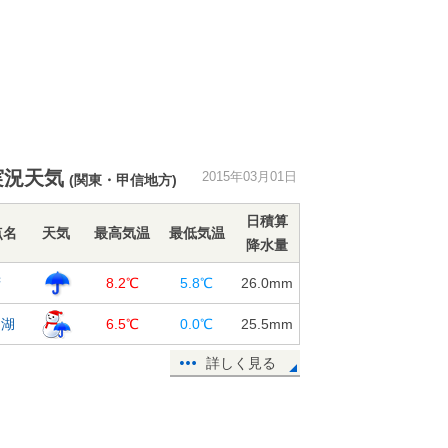
実況天気
2015年03月01日
(関東・甲信地方)
日積算
点名
天気
最高気温
最低気温
降水量
府
8.2℃
5.8℃
26.0
mm
口湖
6.5℃
0.0℃
25.5
mm
詳しく見る