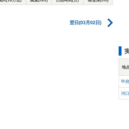
風向(16方位)
風速(m/s)
日照時間(分)
積雪深(cm)
翌日(03月02日)
地
甲
河