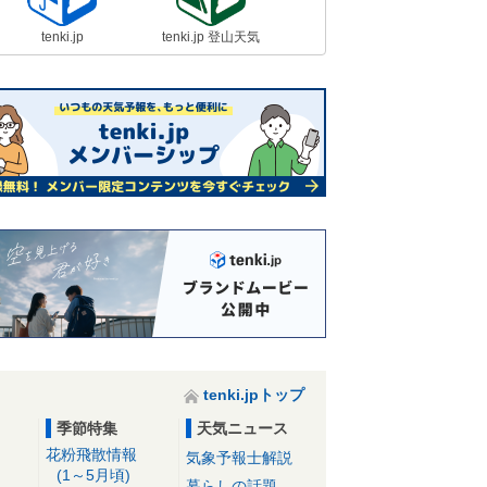
tenki.jp
tenki.jp 登山天気
tenki.jpトップ
季節特集
天気ニュース
花粉飛散情報
気象予報士解説
(1～5月頃)
暮らしの話題