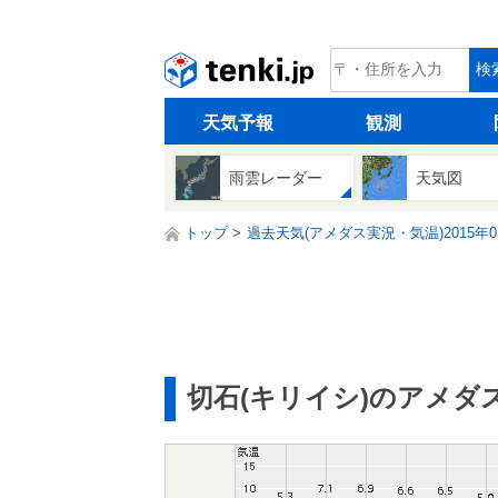
tenki.jp
検
天気予報
観測
雨雲レーダー
天気図
トップ
過去天気(アメダス実況・気温)2015年0
切石(キリイシ)のアメダ