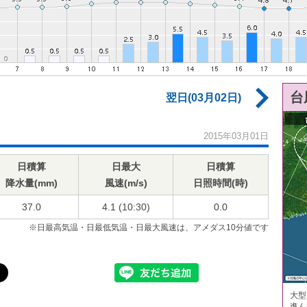
台
翌日(03月02日)
2015年03月01日
日積算
日最大
日積算
降水量(mm)
風速(m/s)
日照時間(時)
37.0
4.1 (10:30)
0.0
※日最高気温・日最低気温・日最大風速は、アメダス10分値です
大型
進ん