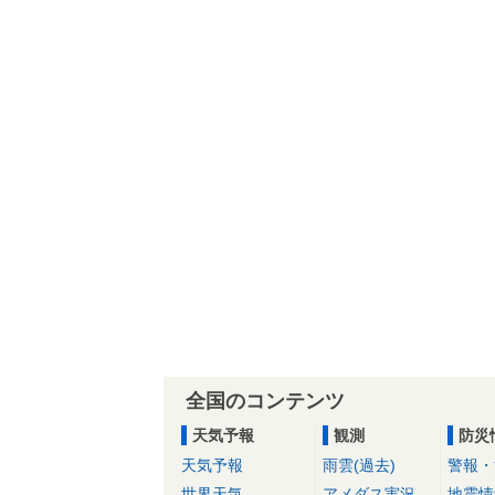
全国のコンテンツ
天気予報
観測
防災
天気予報
雨雲(過去)
警報・
世界天気
アメダス実況
地震情