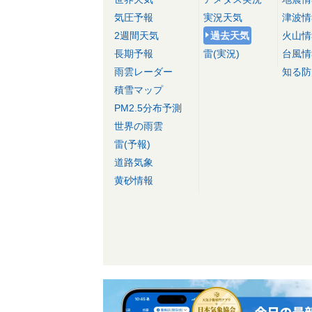
気圧予報
実況天気
津波情
2週間天気
過去天気
火山情
長期予報
雷(実況)
台風情
雨雲レーダー
知る防
積雪マップ
PM2.5分布予測
世界の雨雲
雷(予報)
道路気象
黄砂情報