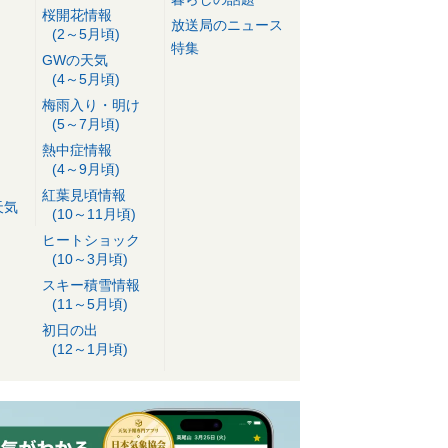
桜開花情報
放送局のニュース
(2～5月頃)
特集
GWの天気
(4～5月頃)
梅雨入り・明け
(5～7月頃)
熱中症情報
(4～9月頃)
紅葉見頃情報
天気
(10～11月頃)
ヒートショック
(10～3月頃)
スキー積雪情報
(11～5月頃)
初日の出
(12～1月頃)