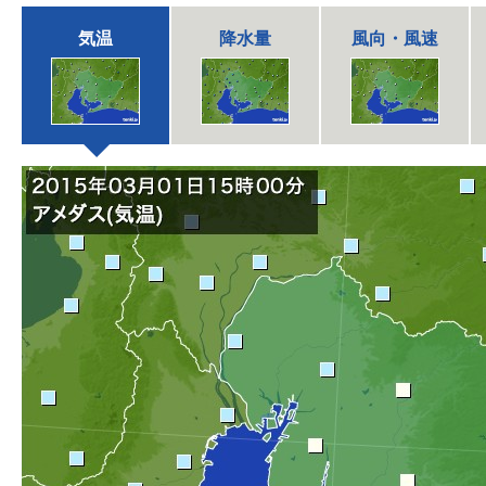
気温
降水量
風向・風速