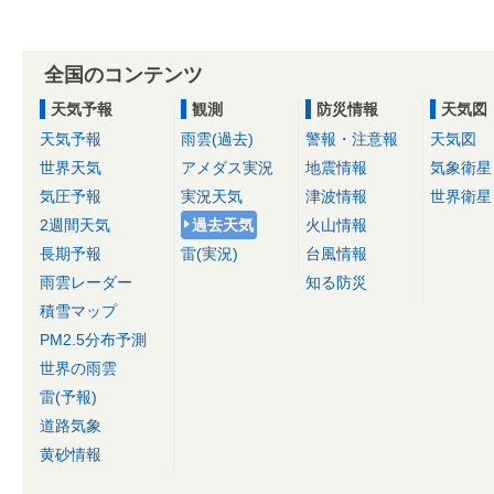
全国のコンテンツ
天気予報
観測
防災情報
天気図
天気予報
雨雲(過去)
警報・注意報
天気図
世界天気
アメダス実況
地震情報
気象衛星
気圧予報
実況天気
津波情報
世界衛星
2週間天気
過去天気
火山情報
長期予報
雷(実況)
台風情報
雨雲レーダー
知る防災
積雪マップ
PM2.5分布予測
世界の雨雲
雷(予報)
道路気象
黄砂情報