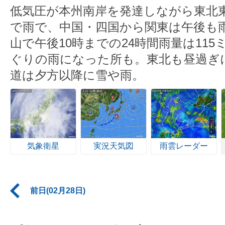
低気圧が本州南岸を発達しながら東北
で雨で、中国・四国から関東は午後も
山で午後10時までの24時間雨量は11
ぐりの雨になった所も。東北も昼過ぎ
道は夕方以降に雪や雨。
気象衛星
実況天気図
雨雲レーダー
前日(02月28日)