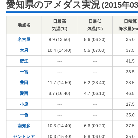
愛知県のアメダス実況
(2015年0
日最高
日最低
日積算
地点名
気温(℃)
気温(℃)
降水量(m
名古屋
9.9 (13:50)
5.6 (06:20)
35.0
大府
10.4 (14:40)
5.5 (07:00)
37.5
蟹江
---
---
41.5
一宮
---
---
33.5
豊田
11.7 (14:50)
6.2 (23:40)
23.5
愛西
8.7 (16:40)
4.7 (06:10)
46.5
小原
---
---
17.5
一色
---
---
35.0
南知多
10.3 (14:40)
6.6 (00:20)
37.5
セントレア
10.3 (15:40)
5.8 (06:00)
35.0