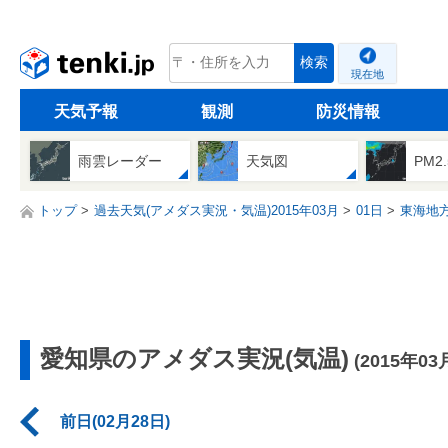
tenki.jp
検索
現在地
天気予報
観測
防災情報
雨雲レーダー
天気図
PM2
トップ
過去天気(アメダス実況・気温)2015年03月
01日
東海地
愛知県のアメダス実況(気温)
(2015年03
前日(02月28日)