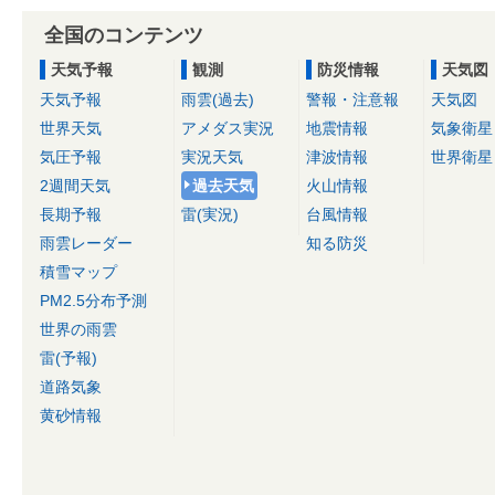
全国のコンテンツ
天気予報
観測
防災情報
天気図
天気予報
雨雲(過去)
警報・注意報
天気図
世界天気
アメダス実況
地震情報
気象衛星
気圧予報
実況天気
津波情報
世界衛星
2週間天気
過去天気
火山情報
長期予報
雷(実況)
台風情報
雨雲レーダー
知る防災
積雪マップ
PM2.5分布予測
世界の雨雲
雷(予報)
道路気象
黄砂情報