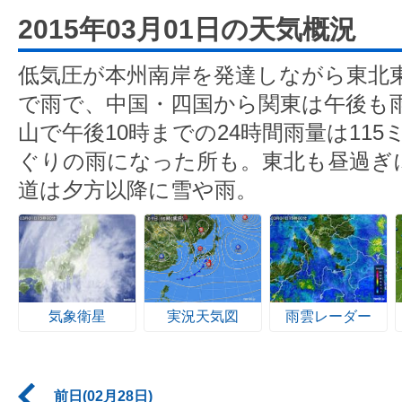
2015年03月01日の天気概況
低気圧が本州南岸を発達しながら東北
で雨で、中国・四国から関東は午後も
山で午後10時までの24時間雨量は11
ぐりの雨になった所も。東北も昼過ぎ
道は夕方以降に雪や雨。
気象衛星
実況天気図
雨雲レーダー
前日(02月28日)