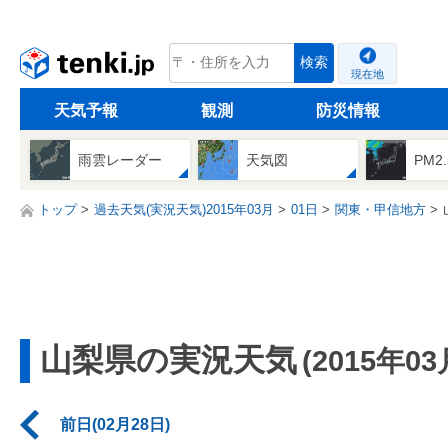
tenki.jp
検索
現在地
天気予報
観測
防災情報
雨雲レーダー
天気図
PM2
トップ
過去天気(実況天気)2015年03月
01日
関東・甲信地方
山梨県の実況天気
(2015年03
前日(02月28日)