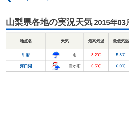
山梨県各地の実況天気
2015年03
地点名
天気
最高気温
最低気温
甲府
雨
8.2℃
5.8℃
河口湖
雪か雨
6.5℃
0.0℃