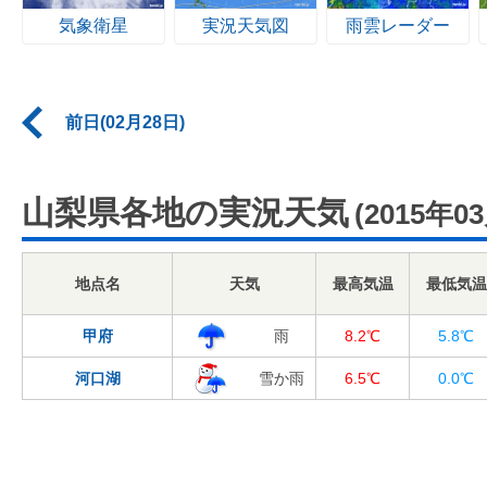
気象衛星
実況天気図
雨雲レーダー
前日(02月28日)
山梨県各地の実況天気
(2015年0
地点名
天気
最高気温
最低気温
甲府
雨
8.2℃
5.8℃
河口湖
雪か雨
6.5℃
0.0℃