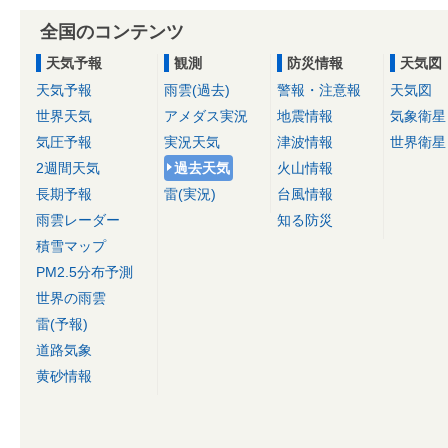
全国のコンテンツ
天気予報
観測
防災情報
天気図
天気予報
雨雲(過去)
警報・注意報
天気図
世界天気
アメダス実況
地震情報
気象衛星
気圧予報
実況天気
津波情報
世界衛星
2週間天気
過去天気
火山情報
長期予報
雷(実況)
台風情報
雨雲レーダー
知る防災
積雪マップ
PM2.5分布予測
世界の雨雲
雷(予報)
道路気象
黄砂情報