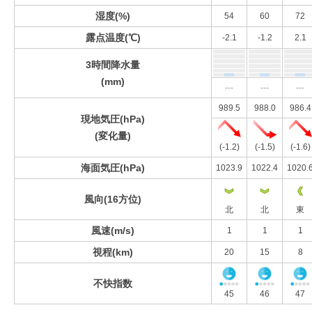
湿度(%)
54
60
72
露点温度(℃)
-2.1
-1.2
2.1
3時間降水量
(mm)
---
---
---
989.5
988.0
986.4
現地気圧(hPa)
(変化量)
(-1.2)
(-1.5)
(-1.6)
海面気圧(hPa)
1023.9
1022.4
1020.
風向(16方位)
北
北
東
風速(m/s)
1
1
1
視程(km)
20
15
8
不快指数
45
46
47