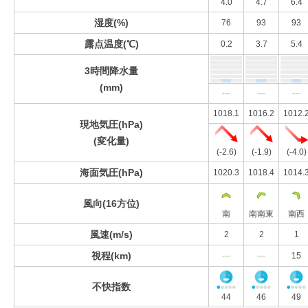
4.0
4.7
6.4
湿度(%)
76
93
93
露点温度(℃)
0.2
3.7
5.4
3時間降水量
(mm)
---
---
---
1018.1
1016.2
1012.
現地気圧(hPa)
(変化量)
(-2.6)
(-1.9)
(-4.0)
海面気圧(hPa)
1020.3
1018.4
1014.
風向(16方位)
南
南南東
南西
風速(m/s)
2
2
1
視程(km)
---
---
15
不快指数
44
46
49