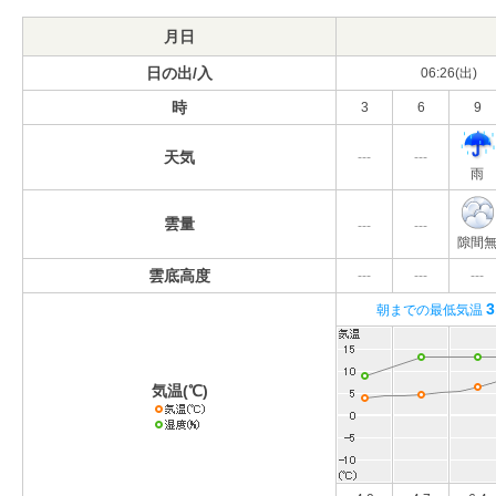
月日
日の出/入
06:26(出)
時
3
6
9
天気
---
---
雨
雲量
---
---
隙間
雲底高度
---
---
---
3
朝までの最低気温
気温(℃)