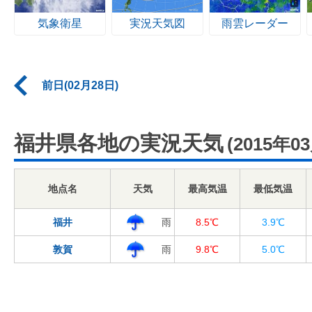
気象衛星
実況天気図
雨雲レーダー
前日(02月28日)
福井県各地の実況天気
(2015年0
地点名
天気
最高気温
最低気温
福井
雨
8.5℃
3.9℃
敦賀
雨
9.8℃
5.0℃