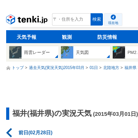
tenki.jp
検索
現在地
天気予報
観測
防災情報
雨雲レーダー
天気図
PM2
トップ
過去天気(実況天気)2015年03月
01日
北陸地方
福井県
福井(福井県)の実況天気
(2015年03月01日)
前日(02月28日)