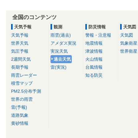
全国のコンテンツ
天気予報
観測
防災情報
天気図
天気予報
雨雲(過去)
警報・注意報
天気図
世界天気
アメダス実況
地震情報
気象衛星
気圧予報
実況天気
津波情報
世界衛星
2週間天気
過去天気
火山情報
長期予報
雷(実況)
台風情報
雨雲レーダー
知る防災
積雪マップ
PM2.5分布予測
世界の雨雲
雷(予報)
道路気象
黄砂情報