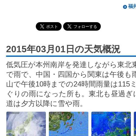
福井
2015年03月01日の天気概況
低気圧が本州南岸を発達しながら東北
で雨で、中国・四国から関東は午後も
山で午後10時までの24時間雨量は11
ぐりの雨になった所も。東北も昼過ぎ
道は夕方以降に雪や雨。