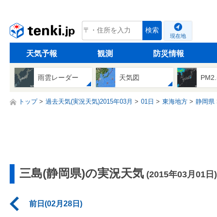
tenki.jp
検索
現在地
天気予報
観測
防災情報
雨雲レーダー
天気図
PM2
トップ
過去天気(実況天気)2015年03月
01日
東海地方
静岡県
三島(静岡県)の実況天気
(2015年03月01日)
前日(02月28日)