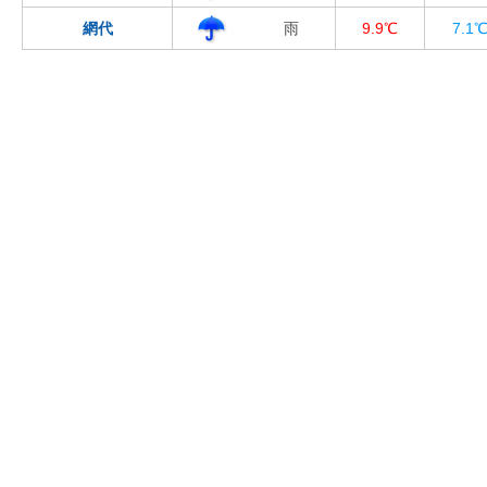
網代
雨
9.9℃
7.1