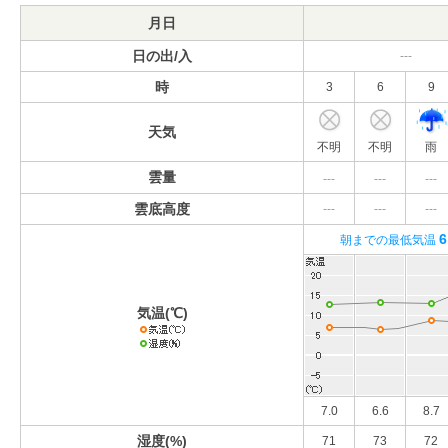
月日
日の出/入
---
時
3
6
9
天気
不明
不明
雨
雲量
---
---
---
雲底高度
---
---
---
6
朝までの最低気温
気温(℃)
7.0
6.6
8.7
湿度(%)
71
73
72