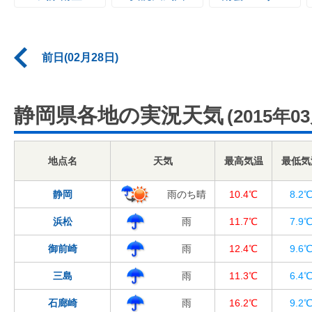
前日(02月28日)
静岡県各地の実況天気
(2015年0
地点名
天気
最高気温
最低気
静岡
雨のち晴
10.4℃
8.2
浜松
雨
11.7℃
7.9
御前崎
雨
12.4℃
9.6
三島
雨
11.3℃
6.4
石廊崎
雨
16.2℃
9.2