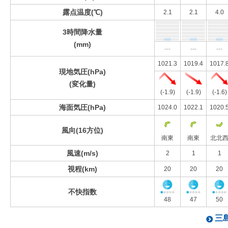
露点温度(℃)
2.1
2.1
4.0
3時間降水量
(mm)
---
---
---
1021.3
1019.4
1017.
現地気圧(hPa)
(変化量)
(-1.9)
(-1.9)
(-1.6)
海面気圧(hPa)
1024.0
1022.1
1020.
風向(16方位)
南東
南東
北北
風速(m/s)
2
1
1
視程(km)
20
20
20
不快指数
48
47
50
三島