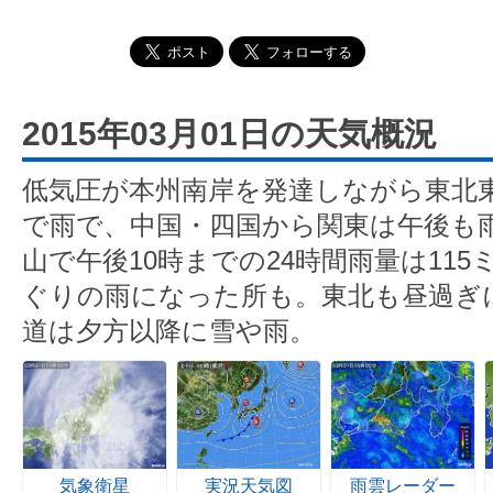
2015年03月01日の天気概況
低気圧が本州南岸を発達しながら東北
で雨で、中国・四国から関東は午後も
山で午後10時までの24時間雨量は11
ぐりの雨になった所も。東北も昼過ぎ
道は夕方以降に雪や雨。
気象衛星
実況天気図
雨雲レーダー