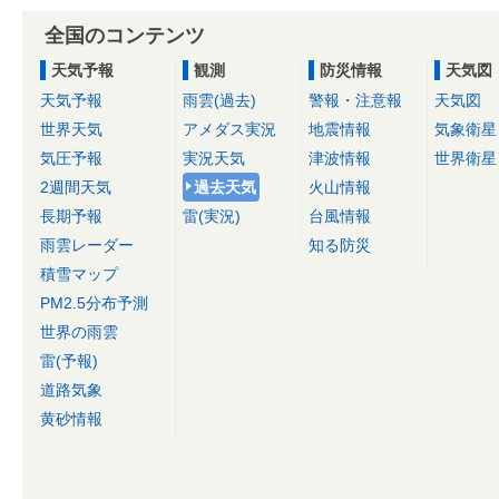
全国のコンテンツ
天気予報
観測
防災情報
天気図
天気予報
雨雲(過去)
警報・注意報
天気図
世界天気
アメダス実況
地震情報
気象衛星
気圧予報
実況天気
津波情報
世界衛星
2週間天気
過去天気
火山情報
長期予報
雷(実況)
台風情報
雨雲レーダー
知る防災
積雪マップ
PM2.5分布予測
世界の雨雲
雷(予報)
道路気象
黄砂情報