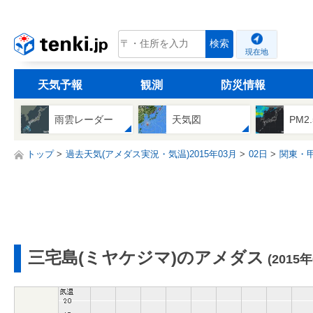
tenki.jp
検索
現在地
天気予報
観測
防災情報
雨雲レーダー
天気図
PM2
トップ
過去天気(アメダス実況・気温)2015年03月
02日
関東・
三宅島(ミヤケジマ)のアメダス
(2015