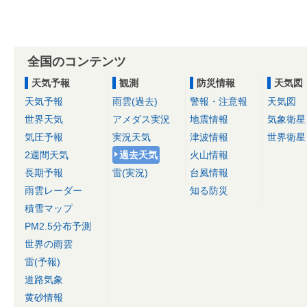
全国のコンテンツ
天気予報
観測
防災情報
天気図
天気予報
雨雲(過去)
警報・注意報
天気図
世界天気
アメダス実況
地震情報
気象衛星
気圧予報
実況天気
津波情報
世界衛星
2週間天気
過去天気
火山情報
長期予報
雷(実況)
台風情報
雨雲レーダー
知る防災
積雪マップ
PM2.5分布予測
世界の雨雲
雷(予報)
道路気象
黄砂情報