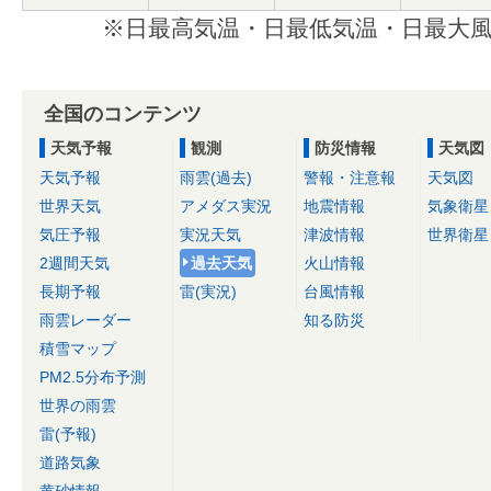
※日最高気温・日最低気温・日最大風
全国のコンテンツ
天気予報
観測
防災情報
天気図
天気予報
雨雲(過去)
警報・注意報
天気図
世界天気
アメダス実況
地震情報
気象衛星
気圧予報
実況天気
津波情報
世界衛星
2週間天気
過去天気
火山情報
長期予報
雷(実況)
台風情報
雨雲レーダー
知る防災
積雪マップ
PM2.5分布予測
世界の雨雲
雷(予報)
道路気象
黄砂情報