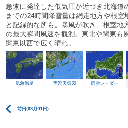
急速に発達した低気圧が近づき北海道
までの24時間降雪量は網走地方や根室
と記録的な所も。暴風が吹き、根室地方
の最大瞬間風速を観測。東北や関東も
関東以西で広く晴れ。
気象衛星
実況天気図
雨雲レーダー
前日(03月01日)