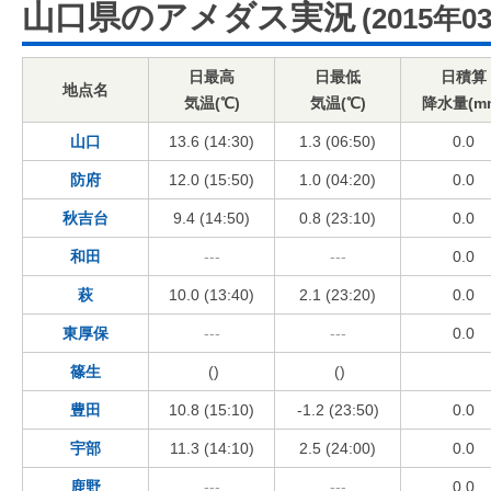
山口県のアメダス実況
(2015年0
日最高
日最低
日積算
地点名
気温(℃)
気温(℃)
降水量(m
山口
13.6 (14:30)
1.3 (06:50)
0.0
防府
12.0 (15:50)
1.0 (04:20)
0.0
秋吉台
9.4 (14:50)
0.8 (23:10)
0.0
和田
---
---
0.0
萩
10.0 (13:40)
2.1 (23:20)
0.0
東厚保
---
---
0.0
篠生
()
()
豊田
10.8 (15:10)
-1.2 (23:50)
0.0
宇部
11.3 (14:10)
2.5 (24:00)
0.0
鹿野
---
---
0.0