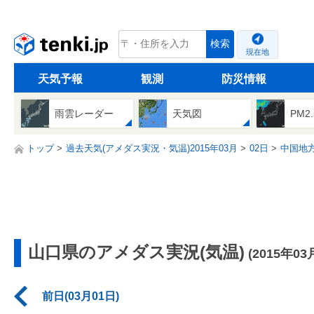
tenki.jp
検索
現在地
天気予報
観測
防災情報
雨雲レーダー
天気図
PM2
トップ
過去天気(アメダス実況・気温)2015年03月
02日
中国地
山口県のアメダス実況(気温)
(2015年03
前日(03月01日)