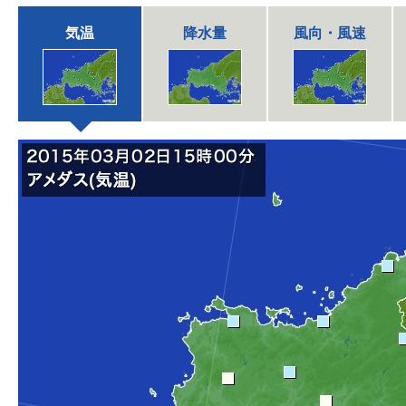
気温
降水量
風向・風速