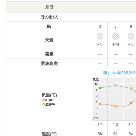
月日
日の出/入
---
時
3
6
9
天気
不明
不明
不明
雲量
---
---
---
雲底高度
---
---
---
0
朝までの最低気温
気温(℃)
3.0
1.3
3.9
湿度(%)
86
94
84