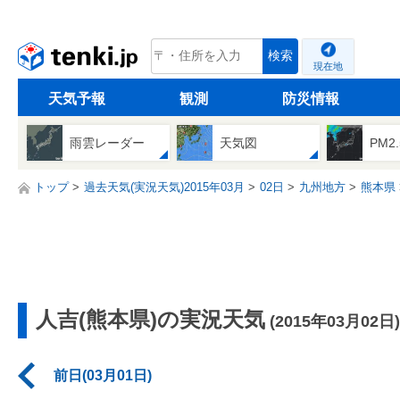
tenki.jp
検索
現在地
天気予報
観測
防災情報
雨雲レーダー
天気図
PM2
トップ
過去天気(実況天気)2015年03月
02日
九州地方
熊本県
人吉(熊本県)の実況天気
(2015年03月02日)
前日(03月01日)