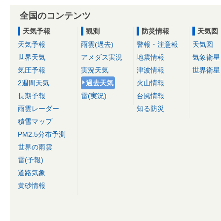
全国のコンテンツ
天気予報
観測
防災情報
天気図
天気予報
雨雲(過去)
警報・注意報
天気図
世界天気
アメダス実況
地震情報
気象衛星
気圧予報
実況天気
津波情報
世界衛星
2週間天気
過去天気
火山情報
長期予報
雷(実況)
台風情報
雨雲レーダー
知る防災
積雪マップ
PM2.5分布予測
世界の雨雲
雷(予報)
道路気象
黄砂情報