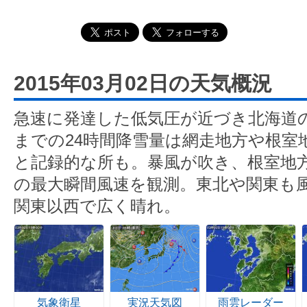
2015年03月02日の天気概況
急速に発達した低気圧が近づき北海道
までの24時間降雪量は網走地方や根室
と記録的な所も。暴風が吹き、根室地方
の最大瞬間風速を観測。東北や関東も
関東以西で広く晴れ。
気象衛星
実況天気図
雨雲レーダー