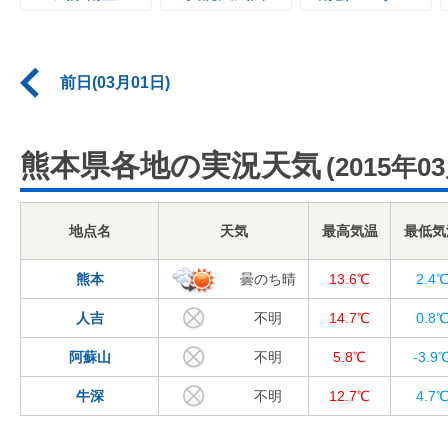
前日(03月01日)
熊本県各地の実況天気
(2015年0
地点名
天気
最高気温
最低気
熊本
曇のち晴
13.6℃
2.4
人吉
不明
14.7℃
0.8
阿蘇山
不明
5.8℃
-3.9
牛深
不明
12.7℃
4.7