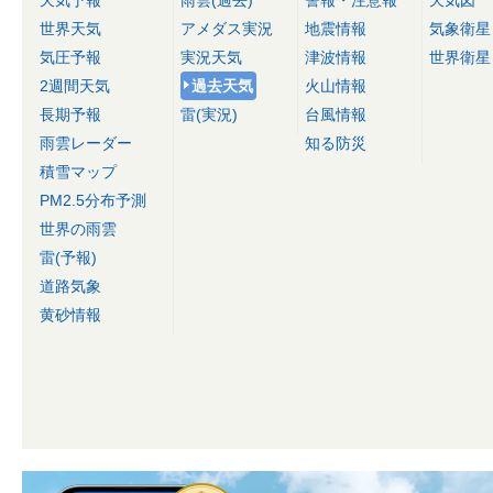
天気予報
雨雲(過去)
警報・注意報
天気図
世界天気
アメダス実況
地震情報
気象衛星
気圧予報
実況天気
津波情報
世界衛星
2週間天気
過去天気
火山情報
長期予報
雷(実況)
台風情報
雨雲レーダー
知る防災
積雪マップ
PM2.5分布予測
世界の雨雲
雷(予報)
道路気象
黄砂情報