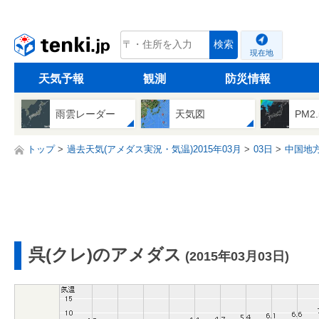
tenki.jp
検索
現在地
天気予報
観測
防災情報
雨雲レーダー
天気図
PM2
トップ
過去天気(アメダス実況・気温)2015年03月
03日
中国地
呉(クレ)のアメダス
(2015年03月03日)