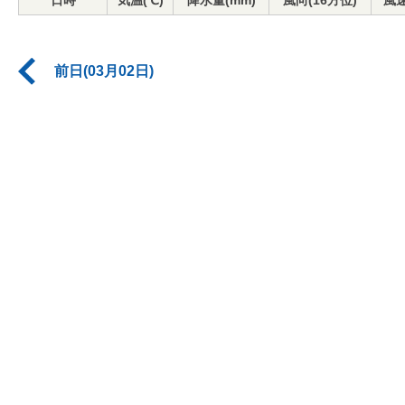
日時
気温(℃)
降水量(mm)
風向(16方位)
風速
前日(03月02日)