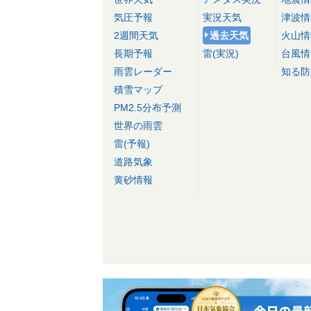
気圧予報
実況天気
津波情
2週間天気
過去天気
火山情
長期予報
雷(実況)
台風情
雨雲レーダー
知る防
積雪マップ
PM2.5分布予測
世界の雨雲
雷(予報)
道路気象
黄砂情報