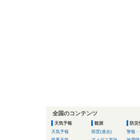
全国のコンテンツ
天気予報
観測
防災
天気予報
雨雲(過去)
警報・
世界天気
アメダス実況
地震情