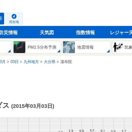
索
現在地
防災情報
天気図
指数情報
レジャー
PM2.5分布予測
地震情報
気
3月
03日
九州地方
大分県
湯布院
ダス
(2015年03月03日)