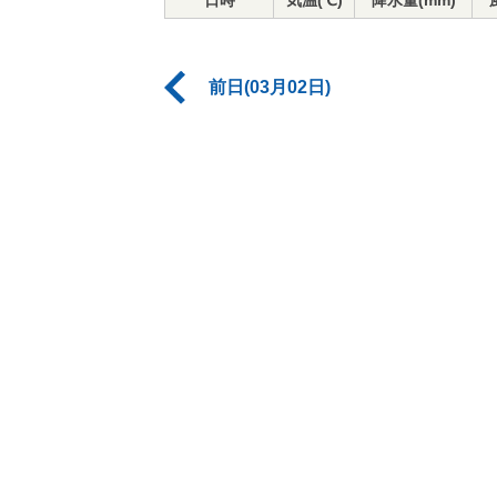
日時
気温(℃)
降水量(mm)
前日(03月02日)