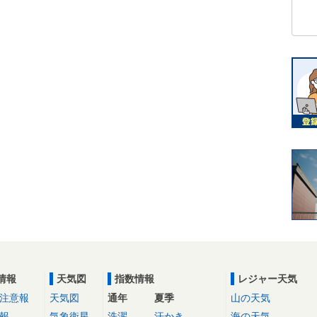
情報
天気図
指数情報
レジャー天気
注意報
天気図
通年
夏季
山の天気
報
気象衛星
洗濯
汗かき
海の天気