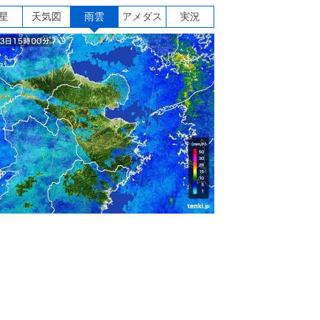
星
天気図
雨雲
アメダス
実況