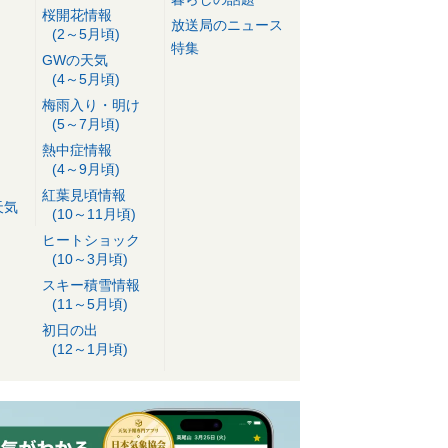
桜開花情報
放送局のニュース
(2～5月頃)
特集
GWの天気
(4～5月頃)
梅雨入り・明け
(5～7月頃)
熱中症情報
(4～9月頃)
紅葉見頃情報
天気
(10～11月頃)
ヒートショック
(10～3月頃)
スキー積雪情報
(11～5月頃)
初日の出
(12～1月頃)