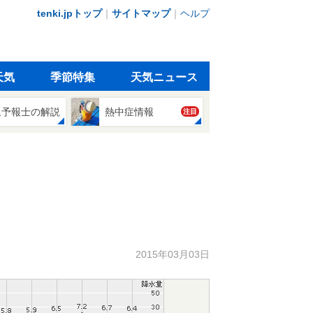
tenki.jpトップ
｜
サイトマップ
｜
ヘルプ
天気
季節特集
天気ニュース
象予報士の解説
熱中症情報
注目
2015年03月03日