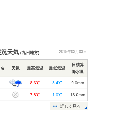
実況天気
2015年03月03日
(九州地方)
日積算
点名
天気
最高気温
最低気温
降水量
分
8.6℃
3.4℃
9.0
mm
田
7.8℃
1.0℃
13.0
mm
詳しく見る