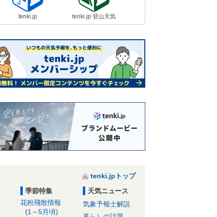
tenki.jp
tenki.jp 登山天気
tenki.jpトップ
季節特集
天気ニュース
花粉飛散情報
気象予報士解説
(1～5月頃)
暮らしの話題