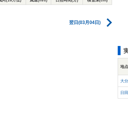
風向(16方位)
風速(m/s)
日照時間(分)
積雪深(cm)
翌日(03月04日)
地
大
日