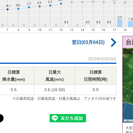
台
翌日(03月04日)
2015年03月03日
日積算
日最大
日積算
降水量(mm)
風速(m/s)
日照時間(時)
5.5
3.6 (16:50)
0.0
※日最高気温・日最低気温・日最大風速は、アメダス10分値です
大型
西北