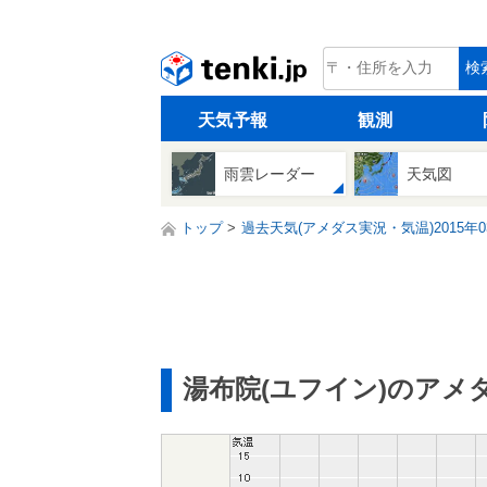
tenki.jp
検
天気予報
観測
雨雲レーダー
天気図
トップ
過去天気(アメダス実況・気温)2015年0
湯布院(ユフイン)のアメ