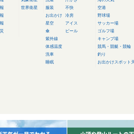
報
世界衛星
服装
不快
空港
報
お出かけ
冷房
野球場
報
星空
アイス
サッカー場
災
傘
ビール
ゴルフ場
紫外線
キャンプ場
体感温度
競馬・競艇・競輪
洗車
釣り
睡眠
お出かけスポット