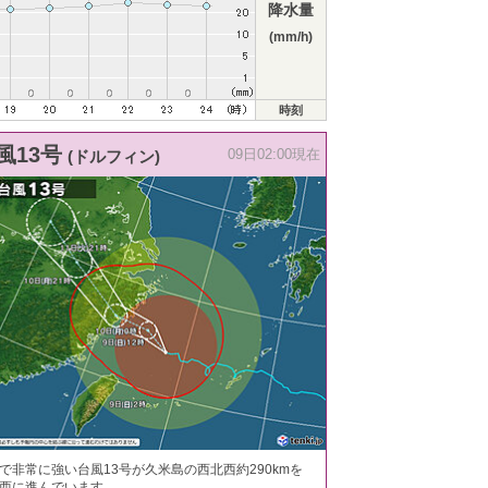
降水量
(mm/h)
時刻
風13号
(ドルフィン)
09日02:00現在
で非常に強い台風13号が久米島の西北西約290kmを
西に進んでいます