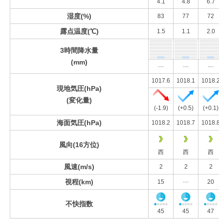
4.1
4.8
6.7
湿度(%)
83
77
72
露点温度(℃)
1.5
1.1
2.0
3時間降水量
(mm)
---
---
---
1017.6
1018.1
1018.
現地気圧(hPa)
(変化量)
(-1.9)
(+0.5)
(+0.1)
海面気圧(hPa)
1018.2
1018.7
1018.
風向(16方位)
西
西
西
風速(m/s)
2
2
2
視程(km)
15
---
20
不快指数
45
45
47