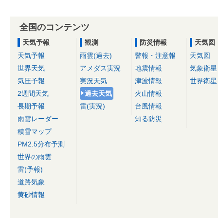
全国のコンテンツ
天気予報
観測
防災情報
天気図
天気予報
雨雲(過去)
警報・注意報
天気図
世界天気
アメダス実況
地震情報
気象衛星
気圧予報
実況天気
津波情報
世界衛星
2週間天気
過去天気
火山情報
長期予報
雷(実況)
台風情報
雨雲レーダー
知る防災
積雪マップ
PM2.5分布予測
世界の雨雲
雷(予報)
道路気象
黄砂情報