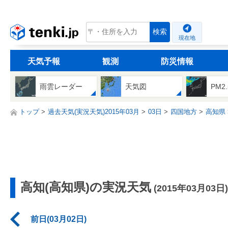
tenki.jp
検索
現在地
天気予報
観測
防災情報
雨雲レーダー
天気図
PM2
トップ
過去天気(実況天気)2015年03月
03日
四国地方
高知県
高知(高知県)の実況天気
(2015年03月03日)
前日(03月02日)