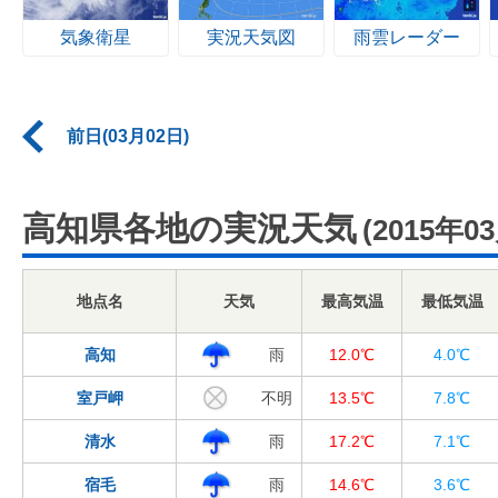
気象衛星
実況天気図
雨雲レーダー
前日(03月02日)
高知県各地の実況天気
(2015年0
地点名
天気
最高気温
最低気温
高知
雨
12.0℃
4.0℃
室戸岬
不明
13.5℃
7.8℃
清水
雨
17.2℃
7.1℃
宿毛
雨
14.6℃
3.6℃