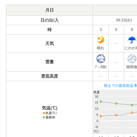
月日
日の出/入
06:33(出)
時
3
6
9
天気
---
晴れ
にわか
雲量
---
7～8割
隙間
雲底高度
---
---
---
4
朝までの最低気温
気温(℃)