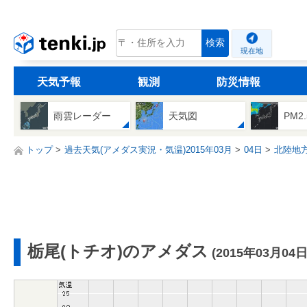
tenki.jp
検索
現在地
天気予報
観測
防災情報
雨雲レーダー
天気図
PM2
トップ
過去天気(アメダス実況・気温)2015年03月
04日
北陸地
栃尾(トチオ)のアメダス
(2015年03月04日