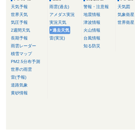
天気予報
雨雲(過去)
警報・注意報
天気図
世界天気
アメダス実況
地震情報
気象衛星
気圧予報
実況天気
津波情報
世界衛星
2週間天気
過去天気
火山情報
長期予報
雷(実況)
台風情報
雨雲レーダー
知る防災
積雪マップ
PM2.5分布予測
世界の雨雲
雷(予報)
道路気象
黄砂情報