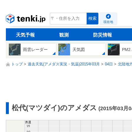
tenki.jp
検索
現在地
天気予報
観測
防災情報
雨雲レーダー
天気図
PM2
トップ
過去天気(アメダス実況・気温)2015年03月
04日
北陸地
松代(マツダイ)のアメダス
(2015年03月0