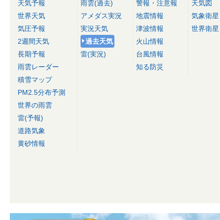
天気予報
雨雲(過去)
警報・注意報
天気図
世界天気
アメダス実況
地震情報
気象衛星
気圧予報
実況天気
津波情報
世界衛星
2週間天気
過去天気
火山情報
長期予報
雷(実況)
台風情報
雨雲レーダー
知る防災
積雪マップ
PM2.5分布予測
世界の雨雲
雷(予報)
道路気象
黄砂情報