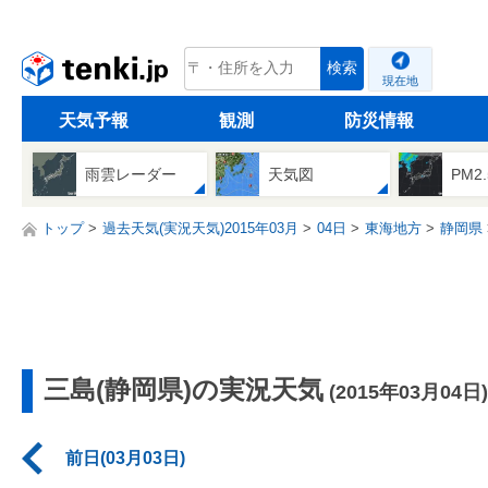
tenki.jp
検索
現在地
天気予報
観測
防災情報
雨雲レーダー
天気図
PM2
トップ
過去天気(実況天気)2015年03月
04日
東海地方
静岡県
三島(静岡県)の実況天気
(2015年03月04日)
前日(03月03日)