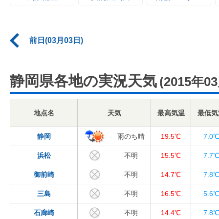
前日(03月03日)
静岡県各地の実況天気
(2015年0
地点名
天気
最高気温
最低気
静岡
雨のち晴
19.5℃
7.0
浜松
不明
15.5℃
7.7
御前崎
不明
14.7℃
7.8
三島
不明
16.5℃
5.6
石廊崎
不明
14.4℃
7.8