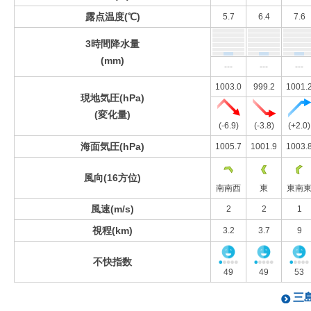
露点温度(℃)
5.7
6.4
7.6
3時間降水量
(mm)
---
---
---
1003.0
999.2
1001.
現地気圧(hPa)
(変化量)
(-6.9)
(-3.8)
(+2.0)
海面気圧(hPa)
1005.7
1001.9
1003.
風向(16方位)
南南西
東
東南
風速(m/s)
2
2
1
視程(km)
3.2
3.7
9
不快指数
49
49
53
三島