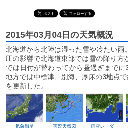
2015年03月04日の天気概況
北海道から北陸は湿った雪や冷たい雨
圧の影響で北海道東部では雪の降り方
では日付が替わってから昼過ぎまでに
地方では中標津、別海、厚床の3地点
を更新した。
気象衛星
実況天気図
雨雲レーダー