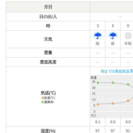
月日
日の出/入
---
時
3
6
9
天気
雨
雨
不明
雲量
---
---
---
雲底高度
---
---
---
5
朝までの最低気温
気温(℃)
6.1
6.8
9.0
湿度(%)
97
97
91