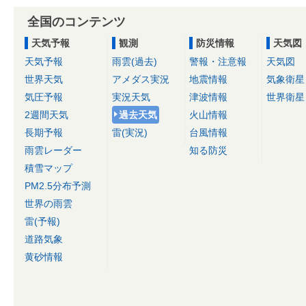
全国のコンテンツ
天気予報
観測
防災情報
天気図
天気予報
雨雲(過去)
警報・注意報
天気図
世界天気
アメダス実況
地震情報
気象衛星
気圧予報
実況天気
津波情報
世界衛星
2週間天気
過去天気
火山情報
長期予報
雷(実況)
台風情報
雨雲レーダー
知る防災
積雪マップ
PM2.5分布予測
世界の雨雲
雷(予報)
道路気象
黄砂情報