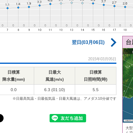
台
翌日(03月06日)
2015年03月05日
日積算
日最大
日積算
降水量(mm)
風速(m/s)
日照時間(時)
0.0
6.3 (01:10)
5.5
※日最高気温・日最低気温・日最大風速は、アメダス10分値です
大型
んで