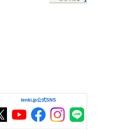
tenki.jp公式SNS