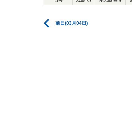
日時
気温(℃)
降水量(mm)
前日(03月04日)