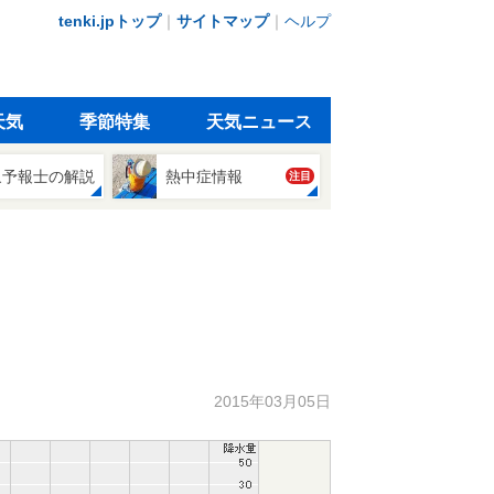
tenki.jpトップ
｜
サイトマップ
｜
ヘルプ
天気
季節特集
天気ニュース
象予報士の解説
熱中症情報
注目
2015年03月05日