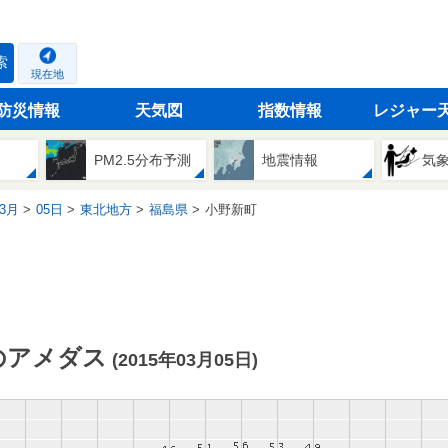
索
現在地
防災情報
天気図
指数情報
レジャー
PM2.5分布予測
地震情報
気
3月
05日
東北地方
福島県
小野新町
のアメダス
(2015年03月05日)