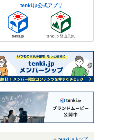
tenki.jp公式アプリ
tenki.jp
tenki.jp 登山天気
tenki.jpトップ