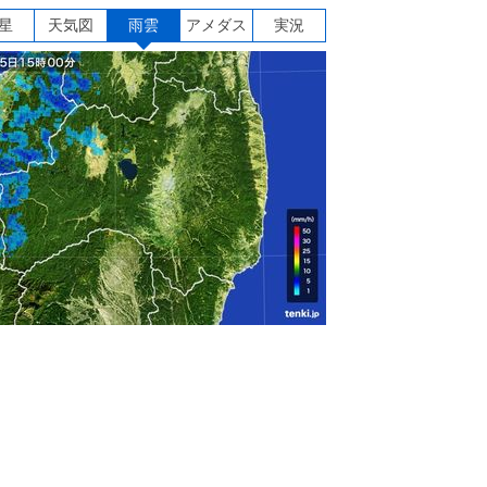
星
天気図
雨雲
アメダス
実況