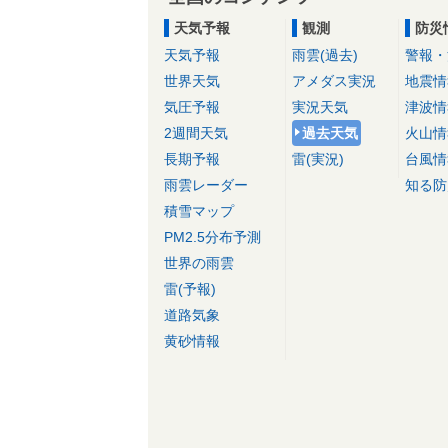
天気予報
観測
防災
天気予報
雨雲(過去)
警報・
世界天気
アメダス実況
地震情
気圧予報
実況天気
津波情
2週間天気
過去天気
火山情
長期予報
雷(実況)
台風情
雨雲レーダー
知る防
積雪マップ
PM2.5分布予測
世界の雨雲
雷(予報)
道路気象
黄砂情報