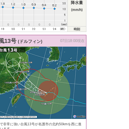
降水量
(mm/h)
時刻
風13号
(ドルフィン)
07日18:00現在
で非常に強い台風13号が名護市の北約50kmを西に進
います