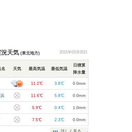
実況天気
2015年03月05日
(東北地方)
日積算
点名
天気
最高気温
最低気温
降水量
島
11.2℃
3.8℃
0.0
mm
名浜
11.6℃
5.8℃
0.0
mm
松
5.9℃
0.4℃
1.0
mm
河
7.5℃
2.3℃
0.0
mm
詳しく見る