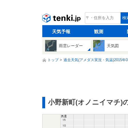
tenki.jp
検
天気予報
観測
雨雲レーダー
天気図
トップ
過去天気(アメダス実況・気温)2015年0
小野新町(オノニイマチ)