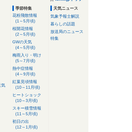
季節特集
天気ニュース
花粉飛散情報
気象予報士解説
(1～5月頃)
暮らしの話題
桜開花情報
放送局のニュース
(2～5月頃)
特集
GWの天気
(4～5月頃)
梅雨入り・明け
(5～7月頃)
熱中症情報
(4～9月頃)
紅葉見頃情報
天気
(10～11月頃)
ヒートショック
(10～3月頃)
スキー積雪情報
(11～5月頃)
初日の出
(12～1月頃)