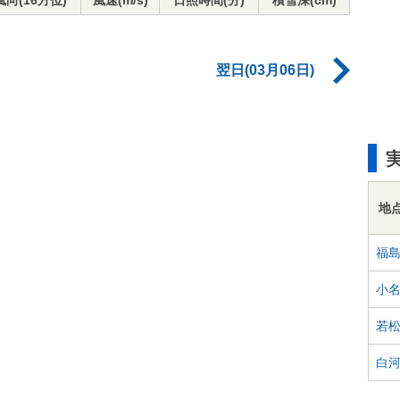
風向(16方位)
風速(m/s)
日照時間(分)
積雪深(cm)
翌日(03月06日)
地
福
小
若
白