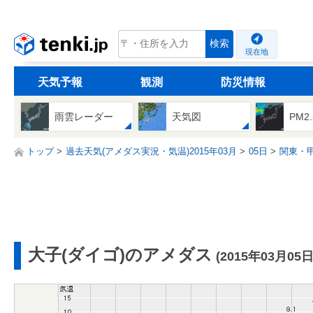
tenki.jp
検索
現在地
天気予報
観測
防災情報
雨雲レーダー
天気図
PM2
トップ
過去天気(アメダス実況・気温)2015年03月
05日
関東・
大子(ダイゴ)のアメダス
(2015年03月05日