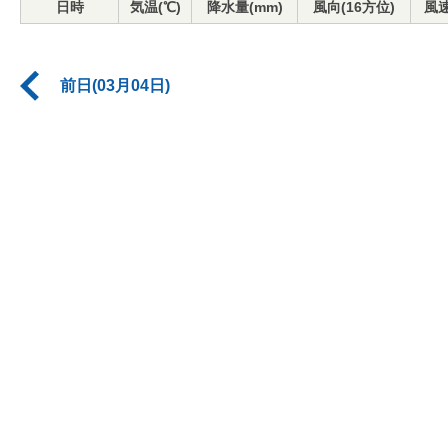
日時
気温(℃)
降水量(mm)
風向(16方位)
風速
前日(03月04日)