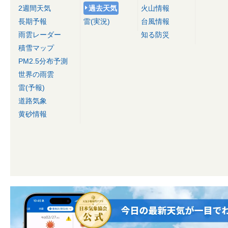
2週間天気
過去天気
火山情報
長期予報
雷(実況)
台風情報
雨雲レーダー
知る防災
積雪マップ
PM2.5分布予測
世界の雨雲
雷(予報)
道路気象
黄砂情報