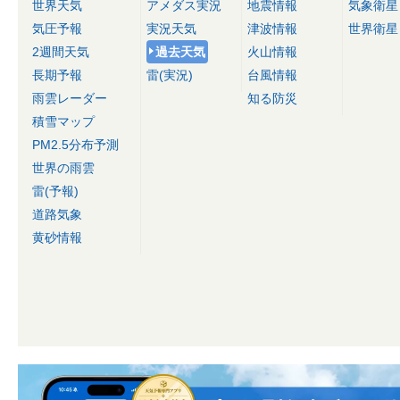
世界天気
アメダス実況
地震情報
気象衛星
気圧予報
実況天気
津波情報
世界衛星
2週間天気
過去天気
火山情報
長期予報
雷(実況)
台風情報
雨雲レーダー
知る防災
積雪マップ
PM2.5分布予測
世界の雨雲
雷(予報)
道路気象
黄砂情報