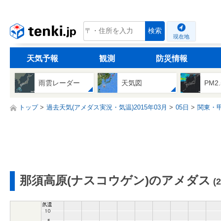
tenki.jp
検索
現在地
天気予報
観測
防災情報
雨雲レーダー
天気図
PM2
トップ
過去天気(アメダス実況・気温)2015年03月
05日
関東・
那須高原(ナスコウゲン)のアメダス
(