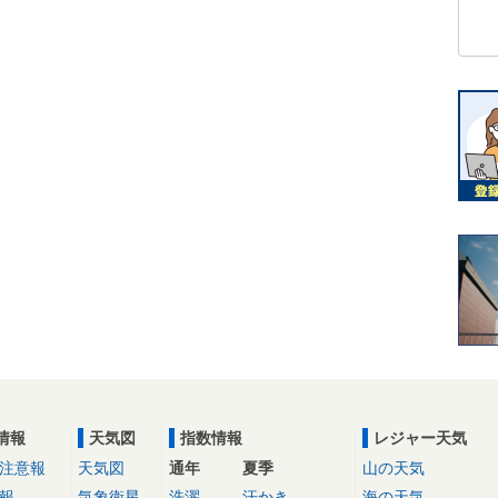
情報
天気図
指数情報
レジャー天気
注意報
天気図
通年
夏季
山の天気
報
気象衛星
洗濯
汗かき
海の天気