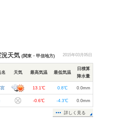
実況天気
2015年03月05日
(関東・甲信地方)
日積算
点名
天気
最高気温
最低気温
降水量
都宮
13.1℃
0.8℃
0.0
mm
光
-0.6℃
-4.3℃
0.0
mm
詳しく見る