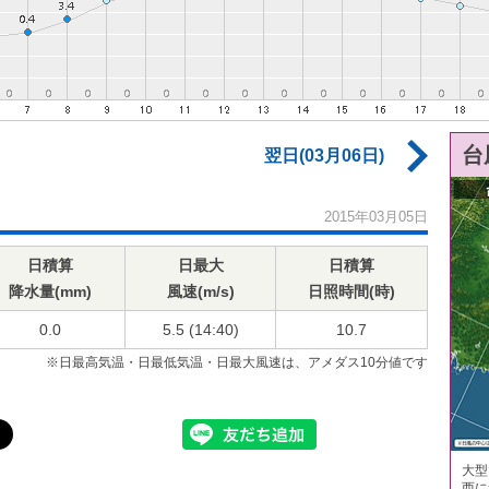
台
翌日(03月06日)
2015年03月05日
日積算
日最大
日積算
降水量(mm)
風速(m/s)
日照時間(時)
0.0
5.5 (14:40)
10.7
※日最高気温・日最低気温・日最大風速は、アメダス10分値です
大型
西に