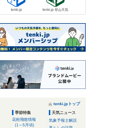
tenki.jp
tenki.jp 登山天気
tenki.jpトップ
季節特集
天気ニュース
花粉飛散情報
気象予報士解説
(1～5月頃)
暮らしの話題