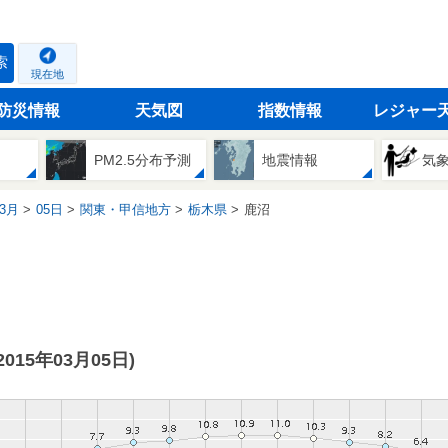
索
現在地
防災情報
天気図
指数情報
レジャー
PM2.5分布予測
地震情報
気
3月
05日
関東・甲信地方
栃木県
鹿沼
(2015年03月05日)