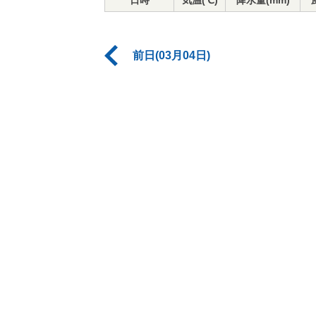
日時
気温(℃)
降水量(mm)
前日(03月04日)