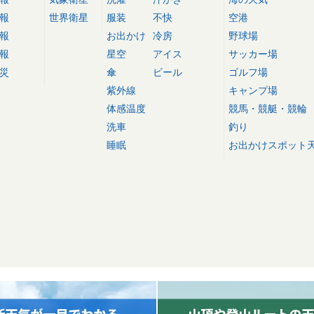
報
世界衛星
服装
不快
空港
報
お出かけ
冷房
野球場
報
星空
アイス
サッカー場
災
傘
ビール
ゴルフ場
紫外線
キャンプ場
体感温度
競馬・競艇・競輪
洗車
釣り
睡眠
お出かけスポット