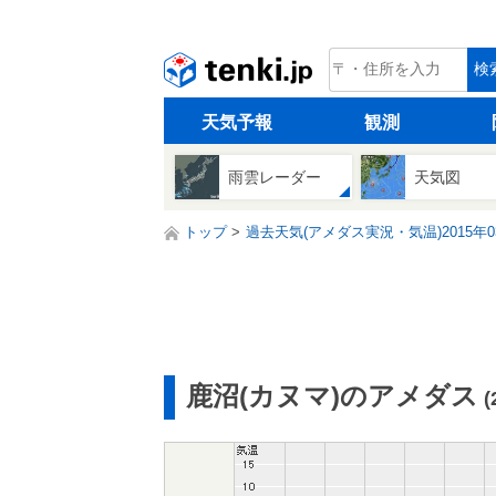
tenki.jp
検
天気予報
観測
雨雲レーダー
天気図
トップ
過去天気(アメダス実況・気温)2015年0
鹿沼(カヌマ)のアメダス