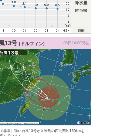
降水量
(mm/h)
時刻
風13号
(ドルフィン)
08日14:00現在
で非常に強い台風13号が久米島の西北西約160kmを
進んでいます