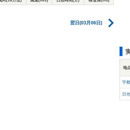
風向(16方位)
風速(m/s)
日照時間(分)
積雪深(cm)
翌日(03月06日)
地
宇
日