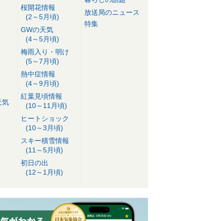
桜開花情報
放送局のニュース
(2～5月頃)
特集
GWの天気
(4～5月頃)
梅雨入り・明け
(5～7月頃)
熱中症情報
(4～9月頃)
紅葉見頃情報
天気
(10～11月頃)
ヒートショック
(10～3月頃)
スキー積雪情報
(11～5月頃)
初日の出
(12～1月頃)