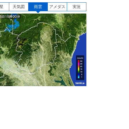
星
天気図
雨雲
アメダス
実況