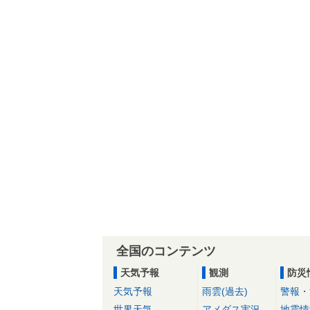
全国のコンテンツ
天気予報
観測
防災
天気予報
雨雲(過去)
警報・
世界天気
アメダス実況
地震情