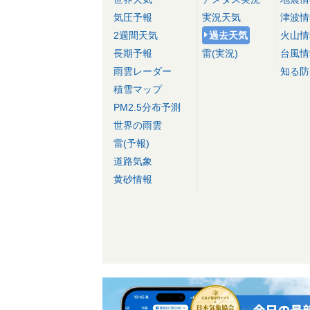
気圧予報
実況天気
津波情
2週間天気
過去天気
火山情
長期予報
雷(実況)
台風情
雨雲レーダー
知る防
積雪マップ
PM2.5分布予測
世界の雨雲
雷(予報)
道路気象
黄砂情報