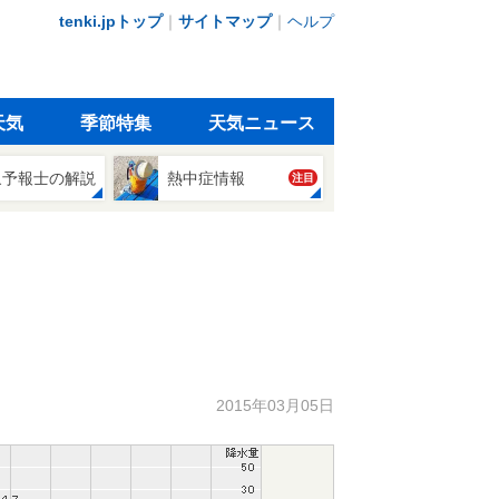
tenki.jpトップ
｜
サイトマップ
｜
ヘルプ
天気
季節特集
天気ニュース
象予報士の解説
熱中症情報
注目
2015年03月05日