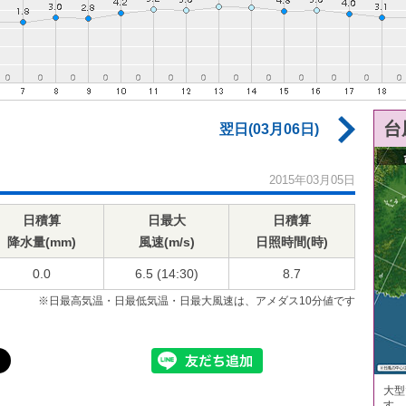
台
翌日(03月06日)
2015年03月05日
日積算
日最大
日積算
降水量(mm)
風速(m/s)
日照時間(時)
0.0
6.5 (14:30)
8.7
※日最高気温・日最低気温・日最大風速は、アメダス10分値です
大型
す