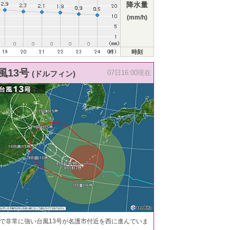
降水量
(mm/h)
時刻
風13号
(ドルフィン)
07日16:00現在
で非常に強い台風13号が名護市付近を西に進んでいま