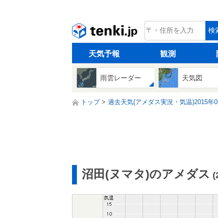
tenki.jp
検
天気予報
観測
雨雲レーダー
天気図
トップ
過去天気(アメダス実況・気温)2015年0
沼田(ヌマタ)のアメダス