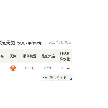
実況天気
2015年03月05日
(関東・甲信地方)
日積算
点名
天気
最高気温
最低気温
降水量
橋
10.5℃
4.2℃
0.0
mm
詳しく見る