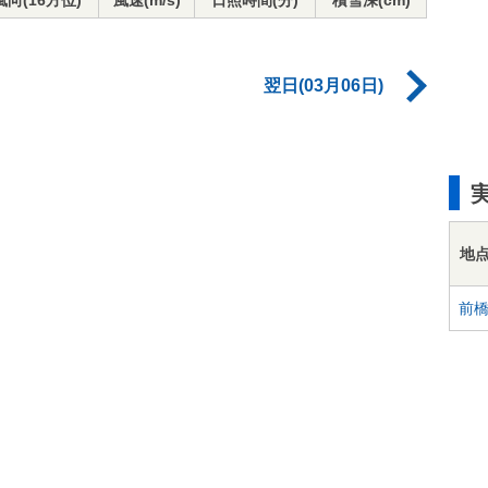
風向(16方位)
風速(m/s)
日照時間(分)
積雪深(cm)
翌日(03月06日)
地
前