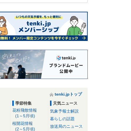
tenki.jpトップ
季節特集
天気ニュース
花粉飛散情報
気象予報士解説
(1～5月頃)
暮らしの話題
桜開花情報
放送局のニュース
(2～5月頃)