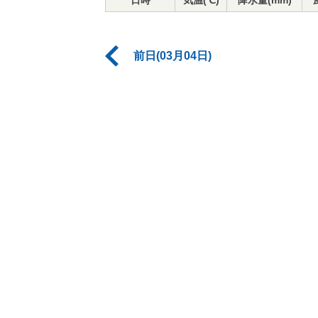
日時
気温(℃)
降水量(mm)
前日(03月04日)