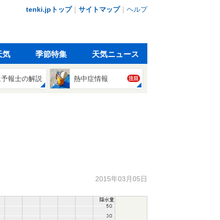
tenki.jpトップ
｜
サイトマップ
｜
ヘルプ
天気
季節特集
天気ニュース
象予報士の解説
熱中症情報
注目
2015年03月05日