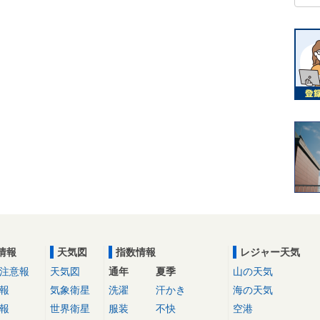
情報
天気図
指数情報
レジャー天気
注意報
天気図
通年
夏季
山の天気
報
気象衛星
洗濯
汗かき
海の天気
報
世界衛星
服装
不快
空港