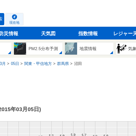
索
現在地
防災情報
天気図
指数情報
レジャー
PM2.5分布予測
地震情報
気
3月
05日
関東・甲信地方
群馬県
沼田
(2015年03月05日)