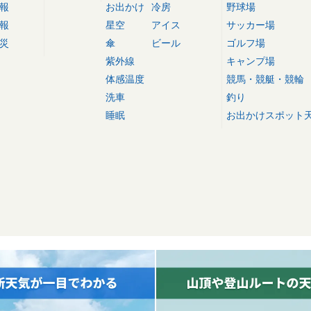
報
お出かけ
冷房
野球場
報
星空
アイス
サッカー場
災
傘
ビール
ゴルフ場
紫外線
キャンプ場
体感温度
競馬・競艇・競輪
洗車
釣り
睡眠
お出かけスポット