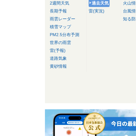
2週間天気
過去天気
火山情
長期予報
雷(実況)
台風情
雨雲レーダー
知る防
積雪マップ
PM2.5分布予測
世界の雨雲
雷(予報)
道路気象
黄砂情報