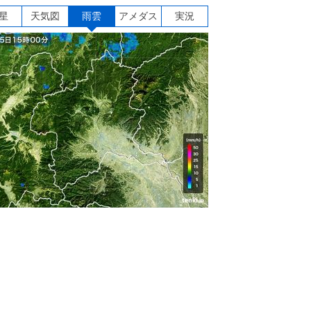
星
天気図
雨雲
アメダス
実況