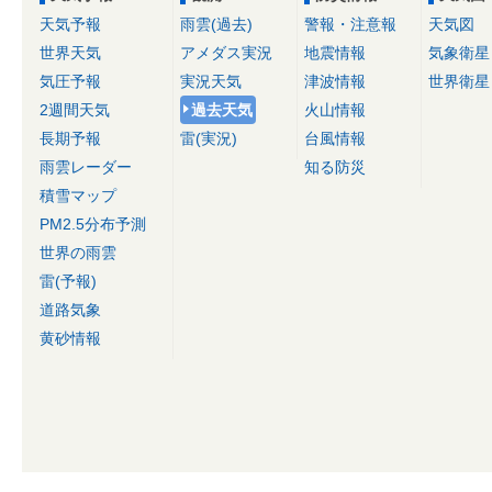
天気予報
雨雲(過去)
警報・注意報
天気図
世界天気
アメダス実況
地震情報
気象衛星
気圧予報
実況天気
津波情報
世界衛星
2週間天気
過去天気
火山情報
長期予報
雷(実況)
台風情報
雨雲レーダー
知る防災
積雪マップ
PM2.5分布予測
世界の雨雲
雷(予報)
道路気象
黄砂情報