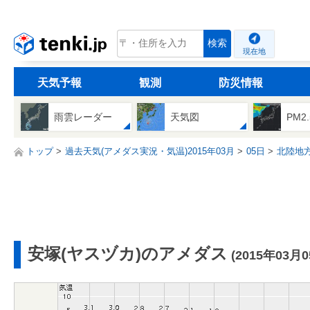
tenki.jp
検索
現在地
天気予報
観測
防災情報
雨雲レーダー
天気図
PM2
トップ
過去天気(アメダス実況・気温)2015年03月
05日
北陸地
安塚(ヤスヅカ)のアメダス
(2015年03月0