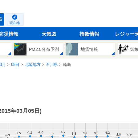
索
現在地
防災情報
天気図
指数情報
レジャー
PM2.5分布予測
地震情報
気
3月
05日
北陸地方
石川県
輪島
(2015年03月05日)