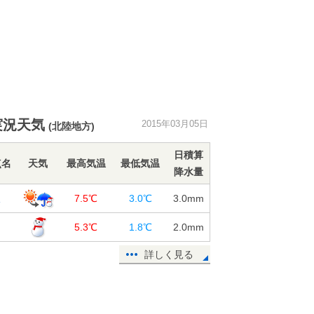
実況天気
2015年03月05日
(北陸地方)
日積算
点名
天気
最高気温
最低気温
降水量
沢
7.5℃
3.0℃
3.0
mm
島
5.3℃
1.8℃
2.0
mm
詳しく見る