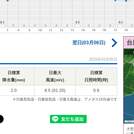
台
翌日(03月06日)
2015年03月05日
日積算
日最大
日積算
降水量(mm)
風速(m/s)
日照時間(時)
2.0
8.5 (01:20)
0.8
※日最高気温・日最低気温・日最大風速は、アメダス10分値です
大型
に進