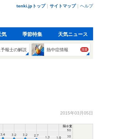
tenki.jpトップ
｜
サイトマップ
｜
ヘルプ
天気
季節特集
天気ニュース
象予報士の解説
熱中症情報
注目
2015年03月05日