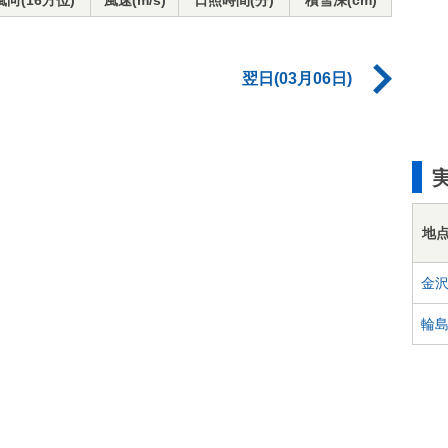
風向(16方位)
風速(m/s)
日照時間(分)
積雪深(cm)
翌日(03月06日)
地
金
輪