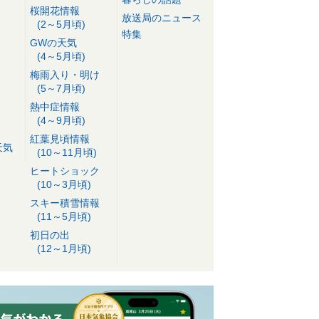
桜開花情報
放送局のニュース
(2～5月頃)
特集
GWの天気
(4～5月頃)
梅雨入り・明け
(5～7月頃)
熱中症情報
(4～9月頃)
紅葉見頃情報
天気
(10～11月頃)
ヒートショック
(10～3月頃)
スキー積雪情報
(11～5月頃)
初日の出
(12～1月頃)