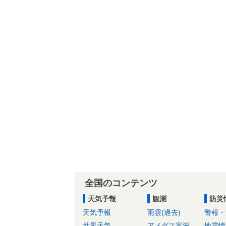
全国のコンテンツ
天気予報
観測
防災
天気予報
雨雲(過去)
警報・
世界天気
アメダス実況
地震情