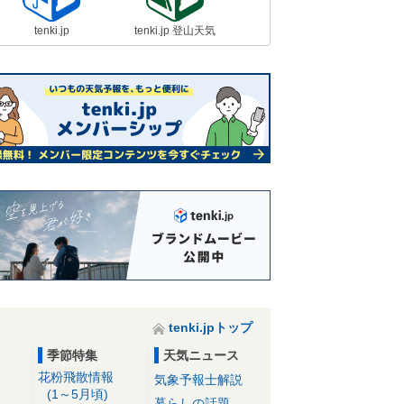
tenki.jp
tenki.jp 登山天気
tenki.jpトップ
季節特集
天気ニュース
花粉飛散情報
気象予報士解説
(1～5月頃)
暮らしの話題