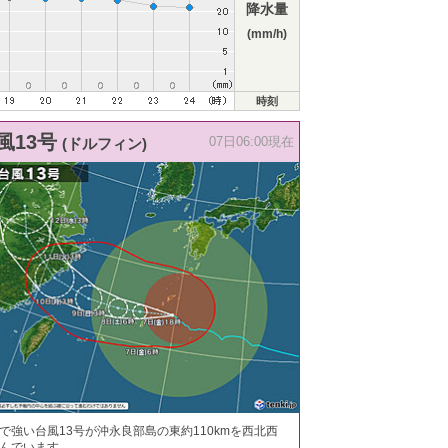
降水量
(mm/h)
時刻
風13号
(ドルフィン)
07日06:00現在
で強い台風13号が沖永良部島の東約110kmを西北西
んでいます