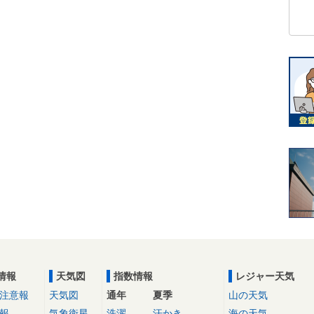
情報
天気図
指数情報
レジャー天気
注意報
天気図
通年
夏季
山の天気
報
気象衛星
洗濯
汗かき
海の天気