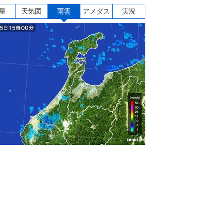
星
天気図
雨雲
アメダス
実況