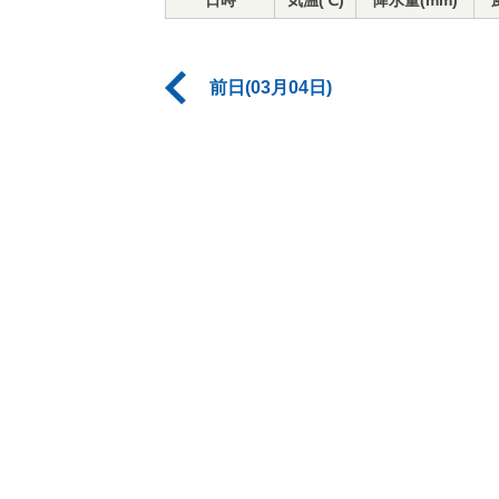
日時
気温(℃)
降水量(mm)
前日(03月04日)