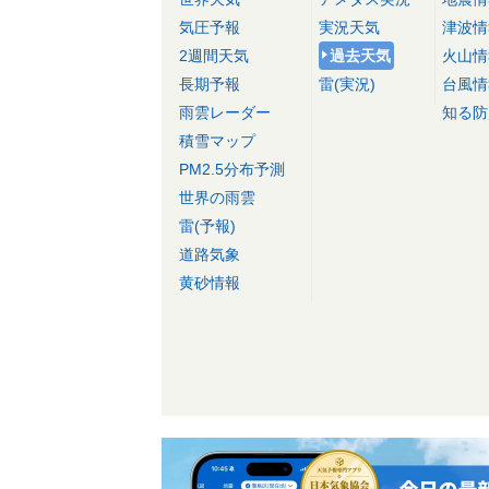
気圧予報
実況天気
津波情
2週間天気
過去天気
火山情
長期予報
雷(実況)
台風情
雨雲レーダー
知る防
積雪マップ
PM2.5分布予測
世界の雨雲
雷(予報)
道路気象
黄砂情報