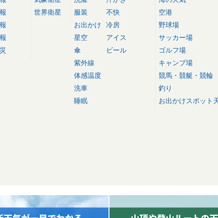
報
世界衛星
服装
不快
空港
報
お出かけ
冷房
野球場
報
星空
アイス
サッカー場
災
傘
ビール
ゴルフ場
紫外線
キャンプ場
体感温度
競馬・競艇・競輪
洗車
釣り
睡眠
お出かけスポット