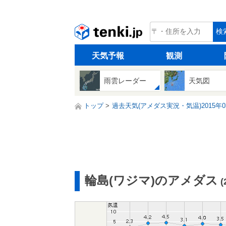
tenki.jp
検
天気予報
観測
雨雲レーダー
天気図
トップ
過去天気(アメダス実況・気温)2015年0
輪島(ワジマ)のアメダス