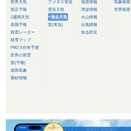
世界天気
アメダス実況
地震情報
気象衛星
気圧予報
実況天気
津波情報
世界衛星
2週間天気
過去天気
火山情報
長期予報
雷(実況)
台風情報
雨雲レーダー
知る防災
積雪マップ
PM2.5分布予測
世界の雨雲
雷(予報)
道路気象
黄砂情報