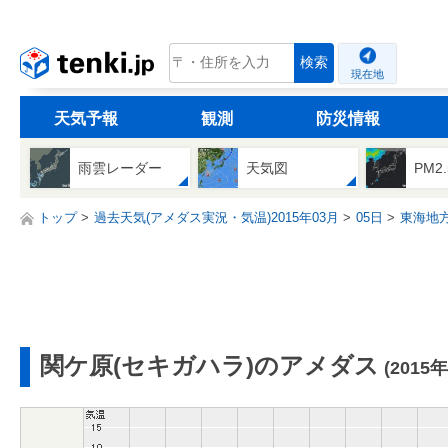
tenki.jp
検索
現在地
天気予報
観測
防災情報
雨雲レーダー
天気図
PM2
トップ
過去天気(アメダス実況・気温)2015年03月
05日
東海地
関ケ原(セキガハラ)のアメダス
(2015