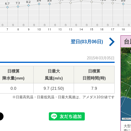
台
翌日(03月06日)
2015年03月05日
日積算
日最大
日積算
降水量(mm)
風速(m/s)
日照時間(時)
0.0
9.7 (21:50)
7.9
※日最高気温・日最低気温・日最大風速は、アメダス10分値です
大型
西に