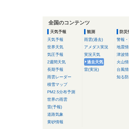
全国のコンテンツ
天気予報
観測
防災
天気予報
雨雲(過去)
警報・
世界天気
アメダス実況
地震情
気圧予報
実況天気
津波情
2週間天気
過去天気
火山情
長期予報
雷(実況)
台風情
雨雲レーダー
知る防
積雪マップ
PM2.5分布予測
世界の雨雲
雷(予報)
道路気象
黄砂情報