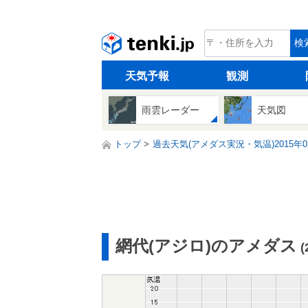
tenki.jp
検
天気予報
観測
雨雲レーダー
天気図
トップ
過去天気(アメダス実況・気温)2015年0
網代(アジロ)のアメダス