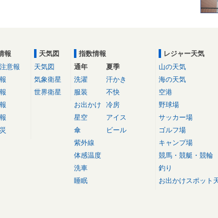
情報
天気図
指数情報
レジャー天気
注意報
天気図
通年
夏季
山の天気
報
気象衛星
洗濯
汗かき
海の天気
報
世界衛星
服装
不快
空港
報
お出かけ
冷房
野球場
報
星空
アイス
サッカー場
災
傘
ビール
ゴルフ場
紫外線
キャンプ場
体感温度
競馬・競艇・競輪
洗車
釣り
睡眠
お出かけスポット