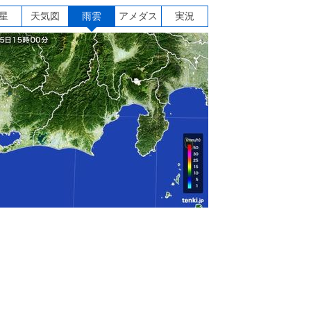
星
天気図
雨雲
アメダス
実況