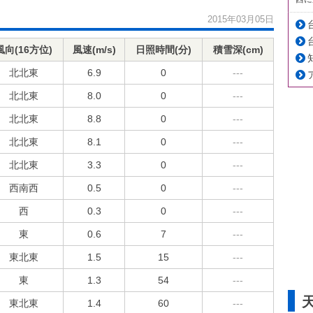
2015年03月05日
風向(16方位)
風速(m/s)
日照時間(分)
積雪深(cm)
北北東
6.9
0
---
北北東
8.0
0
---
北北東
8.8
0
---
北北東
8.1
0
---
北北東
3.3
0
---
西南西
0.5
0
---
西
0.3
0
---
東
0.6
7
---
東北東
1.5
15
---
東
1.3
54
---
東北東
1.4
60
---