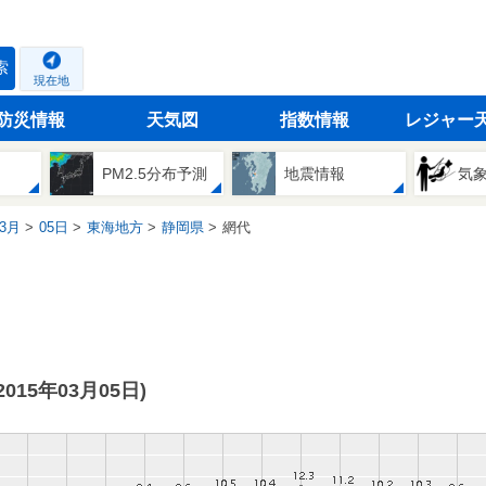
索
現在地
防災情報
天気図
指数情報
レジャー
PM2.5分布予測
地震情報
気
3月
05日
東海地方
静岡県
網代
(2015年03月05日)