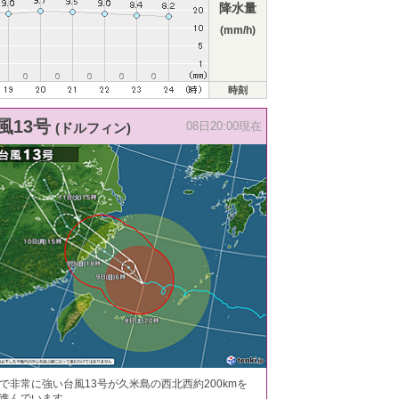
降水量
(mm/h)
時刻
風13号
(ドルフィン)
08日20:00現在
で非常に強い台風13号が久米島の西北西約200kmを
進んでいます