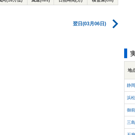
風向(16方位)
風速(m/s)
日照時間(分)
積雪深(cm)
翌日(03月06日)
地
静
浜
御
三
石