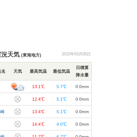
実況天気
2015年03月05日
(東海地方)
日積算
点名
天気
最高気温
最低気温
降水量
岡
13.1℃
5.7℃
0.0
mm
松
12.4℃
5.1℃
0.0
mm
前崎
13.4℃
5.1℃
0.0
mm
島
14.4℃
4.0℃
0.0
mm
廊崎
11.7℃
6.7℃
0.0
mm