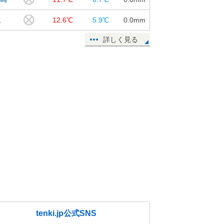
代
12.6℃
5.9℃
0.0
mm
詳しく見る
tenki.jp公式SNS