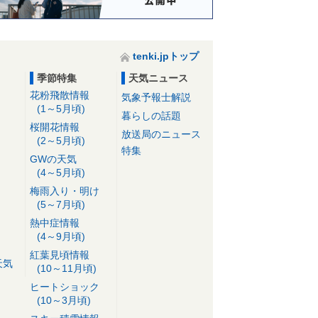
tenki.jpトップ
季節特集
天気ニュース
花粉飛散情報
気象予報士解説
(1～5月頃)
暮らしの話題
桜開花情報
放送局のニュース
(2～5月頃)
特集
GWの天気
(4～5月頃)
梅雨入り・明け
(5～7月頃)
熱中症情報
(4～9月頃)
紅葉見頃情報
天気
(10～11月頃)
ヒートショック
(10～3月頃)