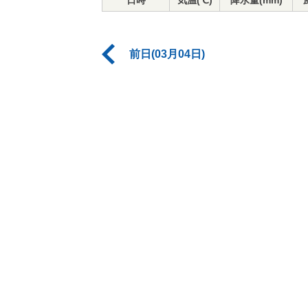
日時
気温(℃)
降水量(mm)
前日(03月04日)