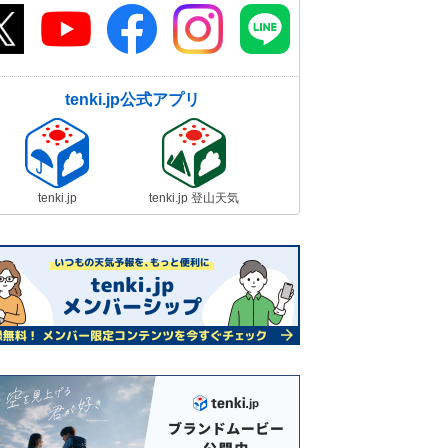
tenki.jp公式アプリ
tenki.jp
tenki.jp 登山天気