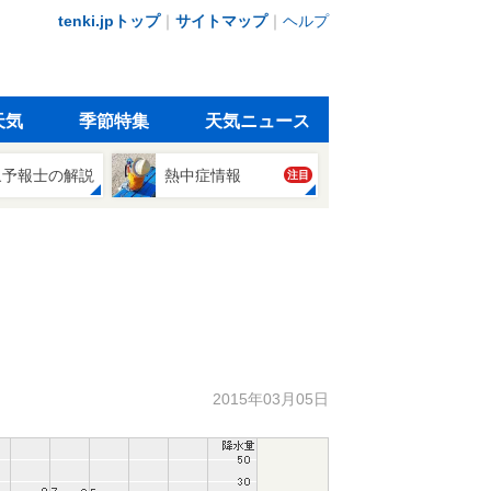
tenki.jpトップ
｜
サイトマップ
｜
ヘルプ
天気
季節特集
天気ニュース
象予報士の解説
熱中症情報
注目
2015年03月05日