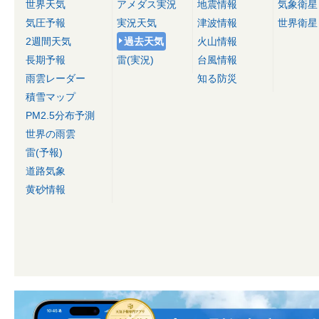
世界天気
アメダス実況
地震情報
気象衛星
気圧予報
実況天気
津波情報
世界衛星
2週間天気
過去天気
火山情報
長期予報
雷(実況)
台風情報
雨雲レーダー
知る防災
積雪マップ
PM2.5分布予測
世界の雨雲
雷(予報)
道路気象
黄砂情報