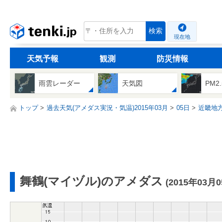
tenki.jp
検索
現在地
天気予報
観測
防災情報
雨雲レーダー
天気図
PM2
トップ
過去天気(アメダス実況・気温)2015年03月
05日
近畿地
舞鶴(マイヅル)のアメダス
(2015年03月0