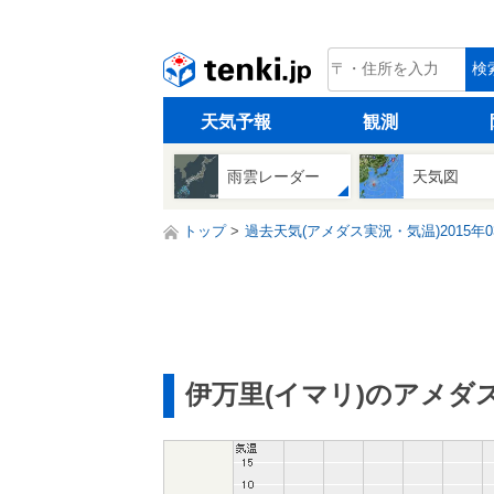
tenki.jp
検
天気予報
観測
雨雲レーダー
天気図
トップ
過去天気(アメダス実況・気温)2015年0
伊万里(イマリ)のアメダ