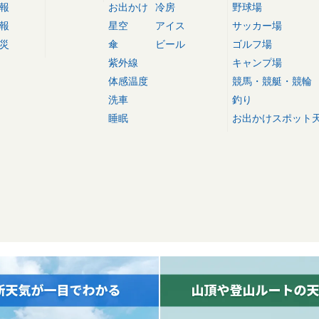
報
お出かけ
冷房
野球場
報
星空
アイス
サッカー場
災
傘
ビール
ゴルフ場
紫外線
キャンプ場
体感温度
競馬・競艇・競輪
洗車
釣り
睡眠
お出かけスポット