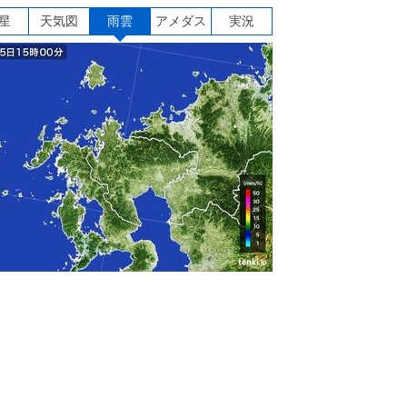
星
天気図
雨雲
アメダス
実況