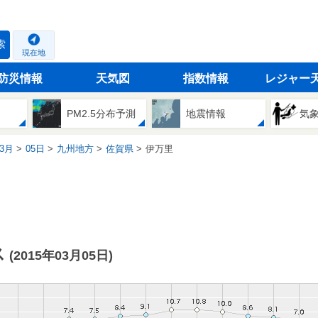
索
現在地
防災情報
天気図
指数情報
レジャー
PM2.5分布予測
地震情報
気
3月
05日
九州地方
佐賀県
伊万里
ス
(2015年03月05日)