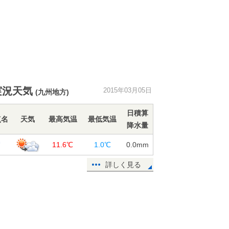
実況天気
2015年03月05日
(九州地方)
日積算
点名
天気
最高気温
最低気温
降水量
賀
11.6℃
1.0℃
0.0
mm
詳しく見る