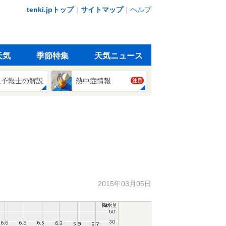
tenki.jpトップ
｜
サイトマップ
｜
ヘルプ
天気
季節特集
天気ニュース
象予報士の解説
熱中症情報
注目
2015年03月05日