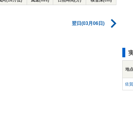
風向(16方位)
風速(m/s)
日照時間(分)
積雪深(cm)
翌日(03月06日)
地
佐