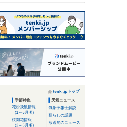
tenki.jpトップ
季節特集
天気ニュース
花粉飛散情報
気象予報士解説
(1～5月頃)
暮らしの話題
桜開花情報
放送局のニュース
(2～5月頃)