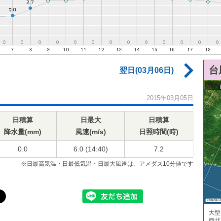
台
翌日(03月06日)
2015年03月05日
日積算
日最大
日積算
降水量(mm)
風速(m/s)
日照時間(時)
0.0
6.0 (14:40)
7.2
※日最高気温・日最低気温・日最大風速は、アメダス10分値です
大型
西北