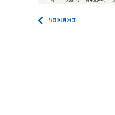
日時
気温(℃)
降水量(mm)
前日(03月04日)