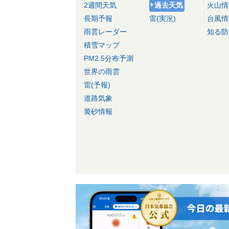
2週間天気
過去天気
火山情
長期予報
雷(実況)
台風情
雨雲レーダー
知る防
積雪マップ
PM2.5分布予測
世界の雨雲
雷(予報)
道路気象
黄砂情報