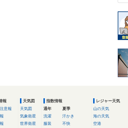
情報
天気図
指数情報
レジャー天気
注意報
天気図
通年
夏季
山の天気
報
気象衛星
洗濯
汗かき
海の天気
報
世界衛星
服装
不快
空港