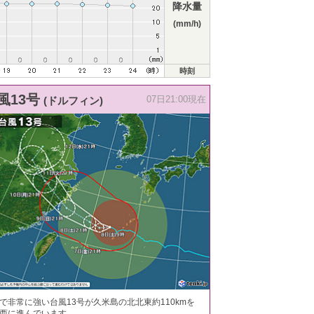
降水量
(mm/h)
時刻
風13号
(ドルフィン)
07日21:00現在
で非常に強い台風13号が久米島の北北東約110kmを
西に進んでいます