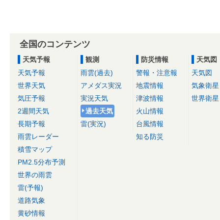
全国のコンテンツ
天気予報
観測
防災情報
天気図
天気予報
雨雲(過去)
警報・注意報
天気図
世界天気
アメダス実況
地震情報
気象衛星
気圧予報
実況天気
津波情報
世界衛星
2週間天気
過去天気
火山情報
長期予報
雷(実況)
台風情報
雨雲レーダー
知る防災
積雪マップ
PM2.5分布予測
世界の雨雲
雷(予報)
道路気象
黄砂情報