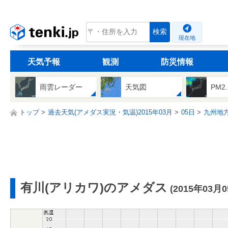
tenki.jp
検索
現在地
天気予報
観測
防災情報
雨雲レーダー
天気図
PM2
トップ
過去天気(アメダス実況・気温)2015年03月
05日
九州地
有川(アリカワ)のアメダス
(2015年03月0