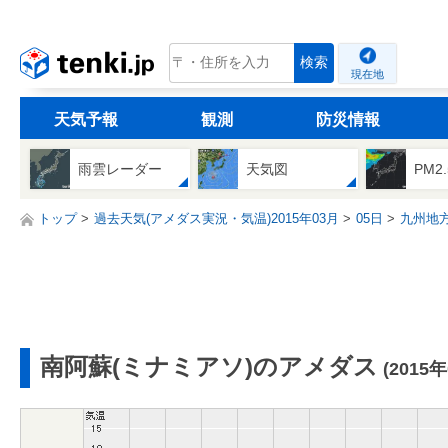
tenki.jp
検索
現在地
天気予報
観測
防災情報
雨雲レーダー
天気図
PM2
トップ
過去天気(アメダス実況・気温)2015年03月
05日
九州地
南阿蘇(ミナミアソ)のアメダス
(2015