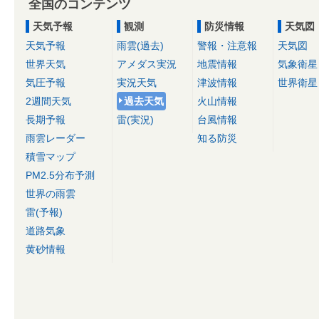
全国のコンテンツ
天気予報
観測
防災情報
天気図
天気予報
雨雲(過去)
警報・注意報
天気図
世界天気
アメダス実況
地震情報
気象衛星
気圧予報
実況天気
津波情報
世界衛星
2週間天気
過去天気
火山情報
長期予報
雷(実況)
台風情報
雨雲レーダー
知る防災
積雪マップ
PM2.5分布予測
世界の雨雲
雷(予報)
道路気象
黄砂情報