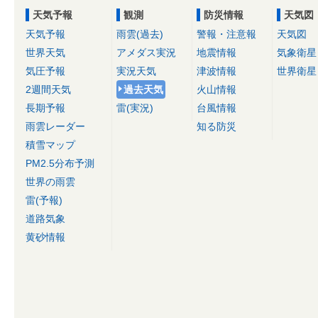
天気予報
観測
防災情報
天気図
天気予報
雨雲(過去)
警報・注意報
天気図
世界天気
アメダス実況
地震情報
気象衛星
気圧予報
実況天気
津波情報
世界衛星
2週間天気
過去天気
火山情報
長期予報
雷(実況)
台風情報
雨雲レーダー
知る防災
積雪マップ
PM2.5分布予測
世界の雨雲
雷(予報)
道路気象
黄砂情報