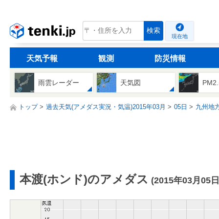
tenki.jp
検索
現在地
天気予報
観測
防災情報
雨雲レーダー
天気図
PM2
トップ
過去天気(アメダス実況・気温)2015年03月
05日
九州地
本渡(ホンド)のアメダス
(2015年03月05日