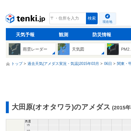
tenki.jp
検索
現在地
天気予報
観測
防災情報
雨雲レーダー
天気図
PM2
トップ
過去天気(アメダス実況・気温)2015年03月
06日
関東・
大田原(オオタワラ)のアメダス
(2015