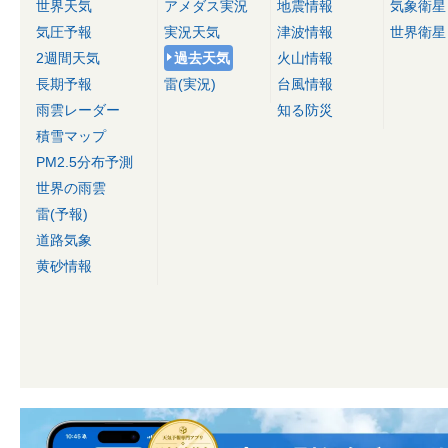
世界天気
アメダス実況
地震情報
気象衛星
気圧予報
実況天気
津波情報
世界衛星
2週間天気
過去天気
火山情報
長期予報
雷(実況)
台風情報
雨雲レーダー
知る防災
積雪マップ
PM2.5分布予測
世界の雨雲
雷(予報)
道路気象
黄砂情報