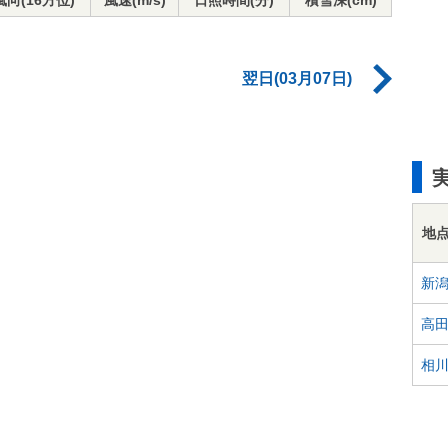
風向(16方位)
風速(m/s)
日照時間(分)
積雪深(cm)
翌日(03月07日)
地
新
高
相