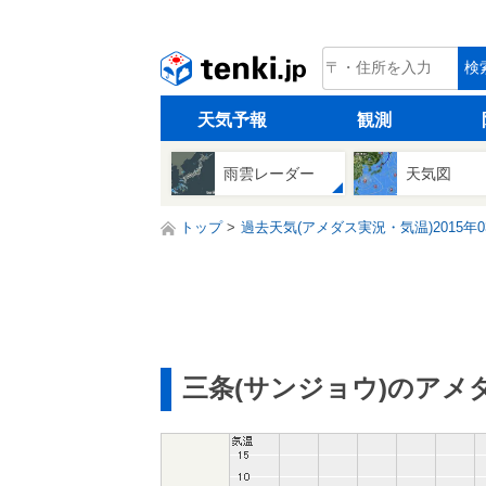
tenki.jp
検
天気予報
観測
雨雲レーダー
天気図
トップ
過去天気(アメダス実況・気温)2015年0
三条(サンジョウ)のアメ