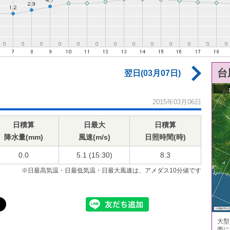
台
翌日(03月07日)
2015年03月06日
日積算
日最大
日積算
降水量(mm)
風速(m/s)
日照時間(時)
0.0
5.1 (15:30)
8.3
※日最高気温・日最低気温・日最大風速は、アメダス10分値です
大型
西に