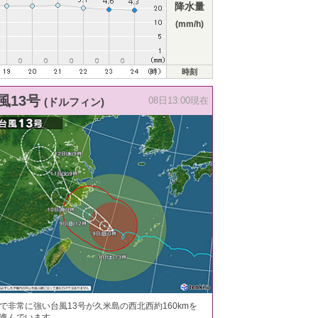
降水量
(mm/h)
時刻
風13号
(ドルフィン)
08日13:00現在
で非常に強い台風13号が久米島の西北西約160kmを
進んでいます