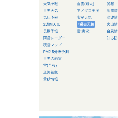
天気予報
雨雲(過去)
警報・
世界天気
アメダス実況
地震情
気圧予報
実況天気
津波情
2週間天気
過去天気
火山情
長期予報
雷(実況)
台風情
雨雲レーダー
知る防
積雪マップ
PM2.5分布予測
世界の雨雲
雷(予報)
道路気象
黄砂情報