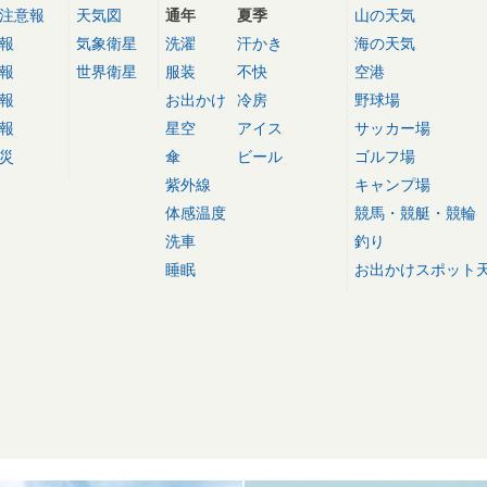
注意報
天気図
通年
夏季
山の天気
報
気象衛星
洗濯
汗かき
海の天気
報
世界衛星
服装
不快
空港
報
お出かけ
冷房
野球場
報
星空
アイス
サッカー場
災
傘
ビール
ゴルフ場
紫外線
キャンプ場
体感温度
競馬・競艇・競輪
洗車
釣り
睡眠
お出かけスポット