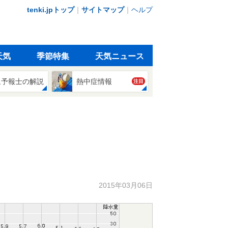
tenki.jpトップ
｜
サイトマップ
｜
ヘルプ
天気
季節特集
天気ニュース
象予報士の解説
熱中症情報
注目
2015年03月06日