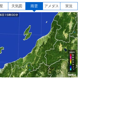
星
天気図
雨雲
アメダス
実況