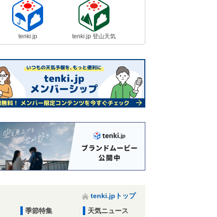
tenki.jp
tenki.jp 登山天気
tenki.jpトップ
季節特集
天気ニュース