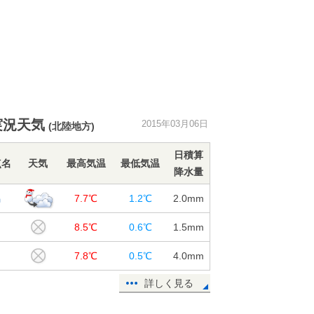
実況天気
2015年03月06日
(北陸地方)
日積算
点名
天気
最高気温
最低気温
降水量
潟
7.7℃
1.2℃
2.0
mm
田
8.5℃
0.6℃
1.5
mm
川
7.8℃
0.5℃
4.0
mm
詳しく見る