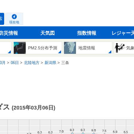
索
現在地
防災情報
天気図
指数情報
レジャー
PM2.5分布予測
地震情報
気
3月
06日
北陸地方
新潟県
三条
ダス
(2015年03月06日)