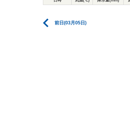
日時
気温(℃)
降水量(mm)
前日(03月05日)