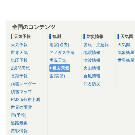
全国のコンテンツ
天気予報
観測
防災情報
天気図
天気予報
雨雲(過去)
警報・注意報
天気図
世界天気
アメダス実況
地震情報
気象衛星
気圧予報
実況天気
津波情報
世界衛星
2週間天気
過去天気
火山情報
長期予報
雷(実況)
台風情報
雨雲レーダー
知る防災
積雪マップ
PM2.5分布予測
世界の雨雲
雷(予報)
道路気象
黄砂情報