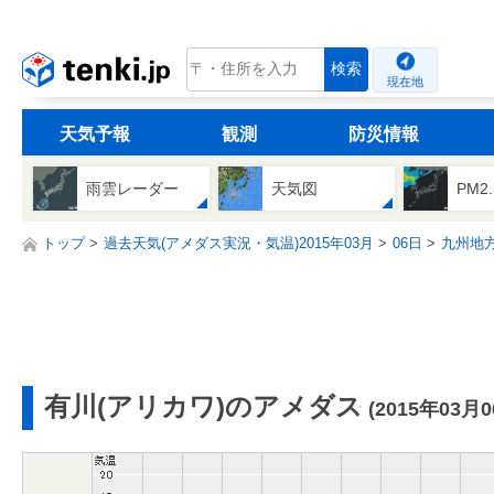
tenki.jp
検索
現在地
天気予報
観測
防災情報
雨雲レーダー
天気図
PM2
トップ
過去天気(アメダス実況・気温)2015年03月
06日
九州地
有川(アリカワ)のアメダス
(2015年03月0