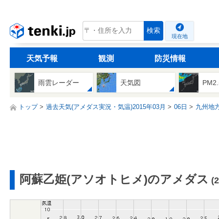
tenki.jp
検索
現在地
天気予報
観測
防災情報
雨雲レーダー
天気図
PM2
トップ
過去天気(アメダス実況・気温)2015年03月
06日
九州地
阿蘇乙姫(アソオトヒメ)のアメダス
(