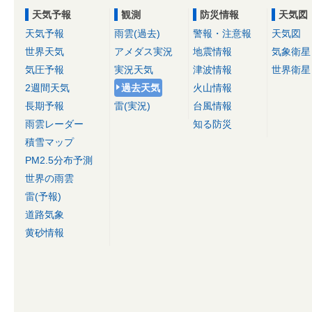
天気予報
観測
防災情報
天気図
天気予報
雨雲(過去)
警報・注意報
天気図
世界天気
アメダス実況
地震情報
気象衛星
気圧予報
実況天気
津波情報
世界衛星
2週間天気
過去天気
火山情報
長期予報
雷(実況)
台風情報
雨雲レーダー
知る防災
積雪マップ
PM2.5分布予測
世界の雨雲
雷(予報)
道路気象
黄砂情報