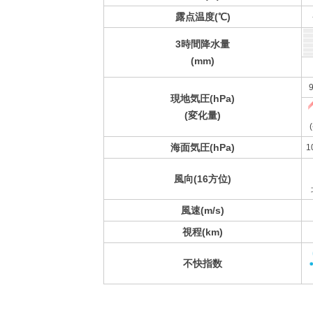
露点温度(℃)
3時間降水量
(mm)
9
現地気圧(hPa)
(変化量)
(
海面気圧(hPa)
1
風向(16方位)
風速(m/s)
視程(km)
不快指数