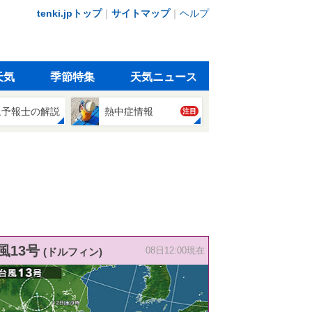
tenki.jpトップ
｜
サイトマップ
｜
ヘルプ
天気
季節特集
天気ニュース
象予報士の解説
熱中症情報
注目
風13号
(ドルフィン)
08日12:00現在