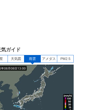
天気ガイド
星
天気図
雨雲
アメダス
PM2.5