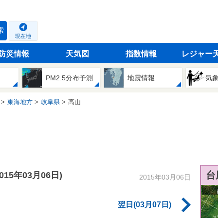
索
現在地
防災情報
天気図
指数情報
レジャー
PM2.5分布予測
地震情報
気
東海地方
岐阜県
高山
台
2015年03月06日)
2015年03月06日
翌日(03月07日)