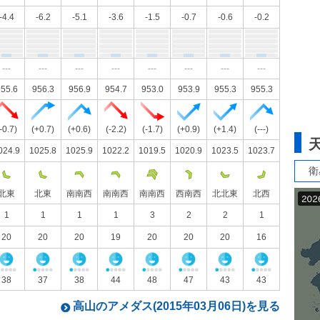
-4.4
-6.2
-5.1
-3.6
-1.5
-0.7
-0.6
-0.2
---
---
---
---
---
---
---
---
55.6
956.3
956.9
954.7
953.0
953.9
955.3
955.3
-0.7)
(+0.7)
(+0.6)
(-2.2)
(-1.7)
(+0.9)
(+1.4)
(---)
024.9
1025.8
1025.9
1022.2
1019.5
1020.9
1023.5
1023.7
衛
北東
北東
南南西
南南西
南南西
西南西
北北東
北西
1
1
1
1
3
2
2
1
20
20
20
19
20
20
20
16
38
37
38
44
48
47
43
43
高山のアメダス(2015年03月06日)を見る