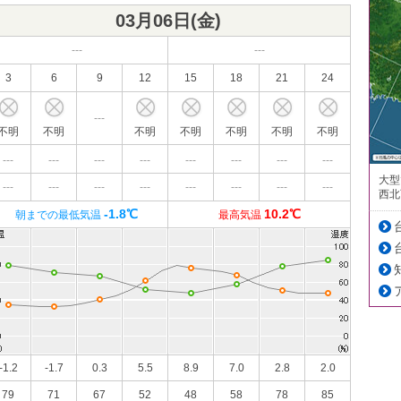
03月06日(
金
)
---
---
3
6
9
12
15
18
21
24
---
不明
不明
不明
不明
不明
不明
不明
---
---
---
---
---
---
---
---
大型
---
---
---
---
---
---
---
---
西北
-1.8℃
10.2℃
朝までの最低気温
最高気温
-1.2
-1.7
0.3
5.5
8.9
7.0
2.8
2.0
79
71
67
52
48
58
78
85