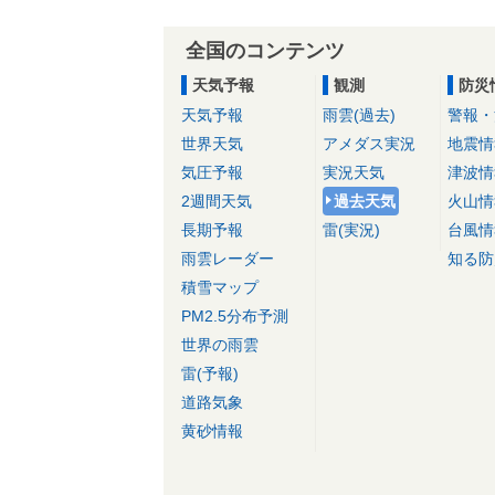
全国のコンテンツ
天気予報
観測
防災
天気予報
雨雲(過去)
警報・
世界天気
アメダス実況
地震情
気圧予報
実況天気
津波情
2週間天気
過去天気
火山情
長期予報
雷(実況)
台風情
雨雲レーダー
知る防
積雪マップ
PM2.5分布予測
世界の雨雲
雷(予報)
道路気象
黄砂情報