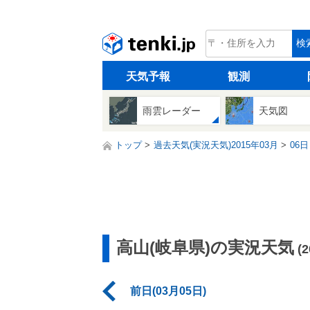
tenki.jp
検
天気予報
観測
雨雲レーダー
天気図
トップ
過去天気(実況天気)2015年03月
06日
高山(岐阜県)の実況天気
(
前日(03月05日)