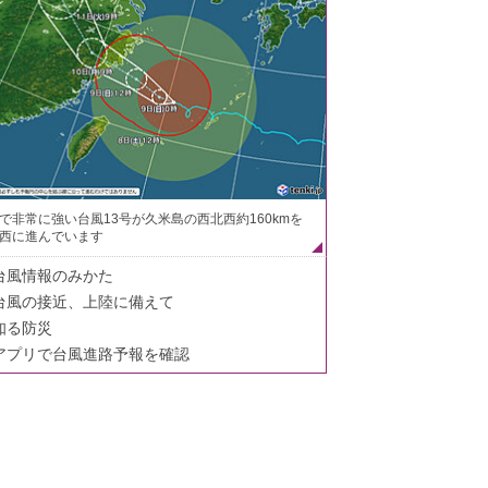
で非常に強い台風13号が久米島の西北西約160kmを
西に進んでいます
台風情報のみかた
台風の接近、上陸に備えて
知る防災
アプリで台風進路予報を確認