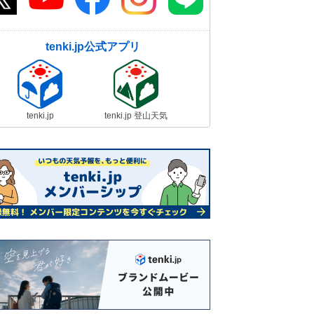
tenki.jp公式アプリ
tenki.jp
tenki.jp 登山天気