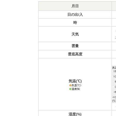
月日
日の出/入
時
天気
雲量
雲底高度
気温(℃)
湿度(%)