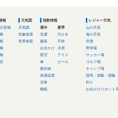
情報
天気図
指数情報
レジャー天気
注意報
天気図
通年
夏季
山の天気
報
気象衛星
洗濯
汗かき
海の天気
報
世界衛星
服装
不快
空港
報
お出かけ
冷房
野球場
報
星空
アイス
サッカー場
災
傘
ビール
ゴルフ場
紫外線
キャンプ場
体感温度
競馬・競艇・競輪
洗車
釣り
睡眠
お出かけスポット