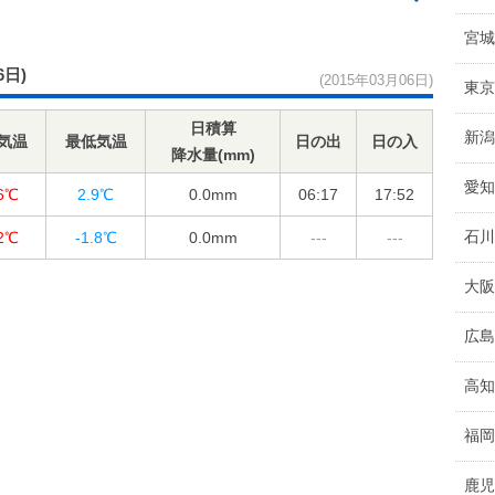
宮城
6日)
(2015年03月06日)
東京
日積算
新潟
気温
最低気温
日の出
日の入
降水量(mm)
愛知
.6℃
2.9℃
0.0
mm
06:17
17:52
石川
.2℃
-1.8℃
0.0
mm
---
---
大阪
広島
高知
福岡
鹿児