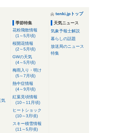
tenki.jpトップ
季節特集
天気ニュース
花粉飛散情報
気象予報士解説
(1～5月頃)
暮らしの話題
桜開花情報
放送局のニュース
(2～5月頃)
特集
GWの天気
(4～5月頃)
梅雨入り・明け
(5～7月頃)
熱中症情報
(4～9月頃)
紅葉見頃情報
天気
(10～11月頃)
ヒートショック
(10～3月頃)
スキー積雪情報
(11～5月頃)