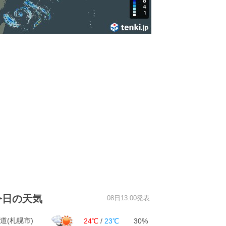
今日の天気
08日13:00発表
道(札幌市)
24℃
/
23℃
30%