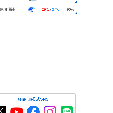
県(那覇市)
29℃
/
27℃
90%
tenki.jp公式SNS