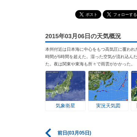
2015年03月06日の天気概況
本州付近は日本海に中心をもつ高気圧に覆われ
時間が5時間を超えた。湿った空気が流れ込ん
た。夜は関東や東海も所々で雨雲がかかった。
気象衛星
実況天気図
前日(03月05日)