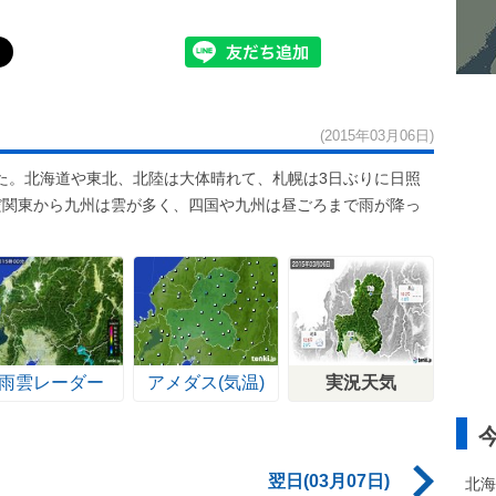
(2015年03月06日)
た。北海道や東北、北陸は大体晴れて、札幌は3日ぶりに日照
だ関東から九州は雲が多く、四国や九州は昼ごろまで雨が降っ
雨雲レーダー
アメダス(気温)
実況天気
翌日(03月07日)
北海