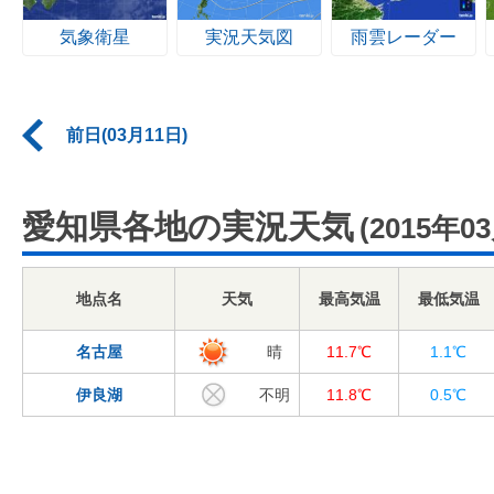
気象衛星
実況天気図
雨雲レーダー
前日(03月11日)
愛知県各地の実況天気
(2015年0
地点名
天気
最高気温
最低気温
名古屋
晴
11.7℃
1.1℃
伊良湖
不明
11.8℃
0.5℃