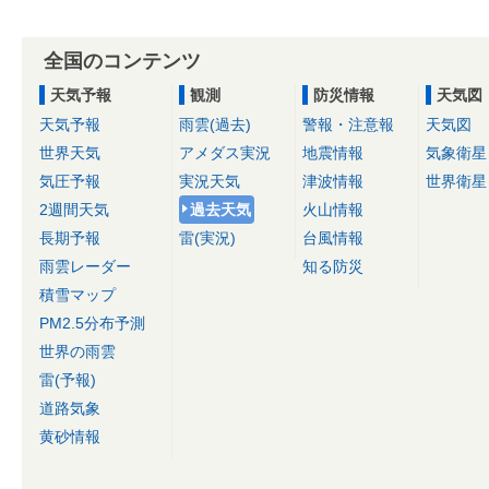
全国のコンテンツ
天気予報
観測
防災情報
天気図
天気予報
雨雲(過去)
警報・注意報
天気図
世界天気
アメダス実況
地震情報
気象衛星
気圧予報
実況天気
津波情報
世界衛星
2週間天気
過去天気
火山情報
長期予報
雷(実況)
台風情報
雨雲レーダー
知る防災
積雪マップ
PM2.5分布予測
世界の雨雲
雷(予報)
道路気象
黄砂情報