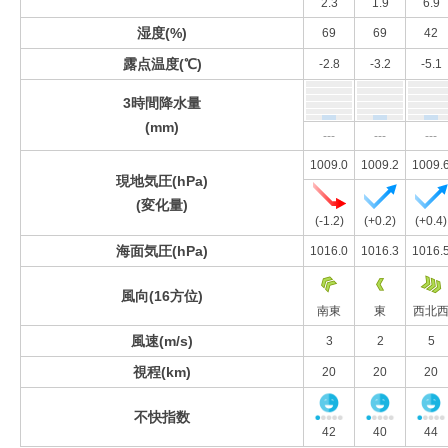
2.3
1.9
6.9
湿度(%)
69
69
42
露点温度(℃)
-2.8
-3.2
-5.1
3時間降水量
(mm)
---
---
---
1009.0
1009.2
1009.
現地気圧(hPa)
(変化量)
(-1.2)
(+0.2)
(+0.4)
海面気圧(hPa)
1016.0
1016.3
1016.
風向(16方位)
南東
東
西北
風速(m/s)
3
2
5
視程(km)
20
20
20
不快指数
42
40
44