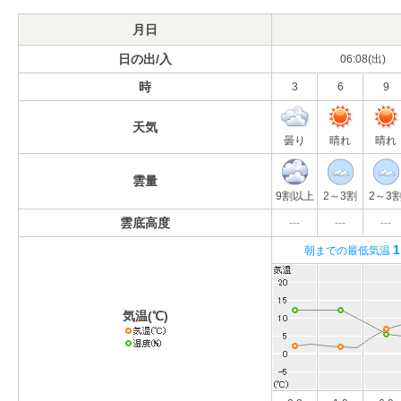
月日
日の出/入
06:08(出)
時
3
6
9
天気
曇り
晴れ
晴れ
雲量
9割以上
2～3割
2～3
雲底高度
---
---
---
1
朝までの最低気温
気温(℃)