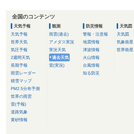
全国のコンテンツ
天気予報
観測
防災情報
天気図
天気予報
雨雲(過去)
警報・注意報
天気図
世界天気
アメダス実況
地震情報
気象衛星
気圧予報
実況天気
津波情報
世界衛星
2週間天気
過去天気
火山情報
長期予報
雷(実況)
台風情報
雨雲レーダー
知る防災
積雪マップ
PM2.5分布予測
世界の雨雲
雷(予報)
道路気象
黄砂情報