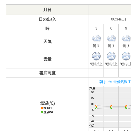
月日
日の出/入
06:34(出)
時
3
6
9
天気
曇り
曇り
曇り
雲量
9割以上
9割以上
9割以
雲底高度
---
---
---
7
朝までの最低気温
気温(℃)