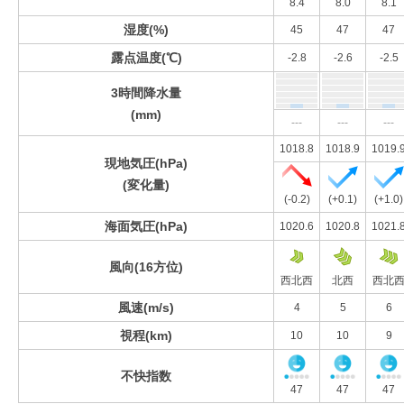
8.4
8.0
8.1
湿度(%)
45
47
47
露点温度(℃)
-2.8
-2.6
-2.5
3時間降水量
(mm)
---
---
---
1018.8
1018.9
1019.
現地気圧(hPa)
(変化量)
(-0.2)
(+0.1)
(+1.0)
海面気圧(hPa)
1020.6
1020.8
1021.
風向(16方位)
西北西
北西
西北
風速(m/s)
4
5
6
視程(km)
10
10
9
不快指数
47
47
47