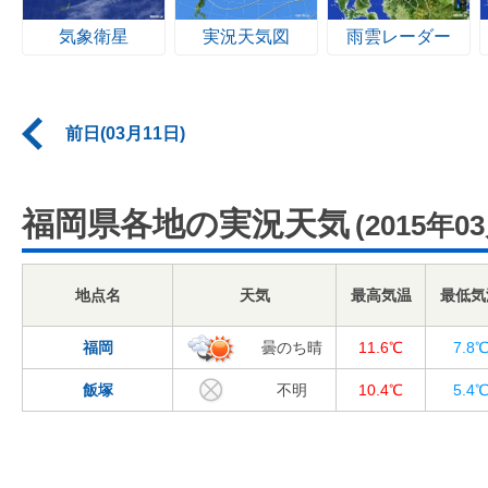
気象衛星
実況天気図
雨雲レーダー
前日(03月11日)
福岡県各地の実況天気
(2015年0
地点名
天気
最高気温
最低気
福岡
曇のち晴
11.6℃
7.8
飯塚
不明
10.4℃
5.4