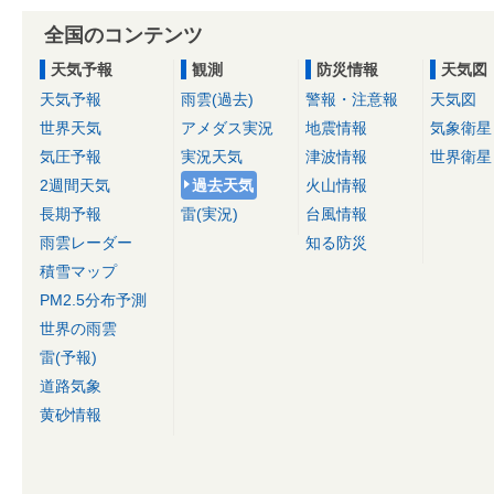
全国のコンテンツ
天気予報
観測
防災情報
天気図
天気予報
雨雲(過去)
警報・注意報
天気図
世界天気
アメダス実況
地震情報
気象衛星
気圧予報
実況天気
津波情報
世界衛星
2週間天気
過去天気
火山情報
長期予報
雷(実況)
台風情報
雨雲レーダー
知る防災
積雪マップ
PM2.5分布予測
世界の雨雲
雷(予報)
道路気象
黄砂情報