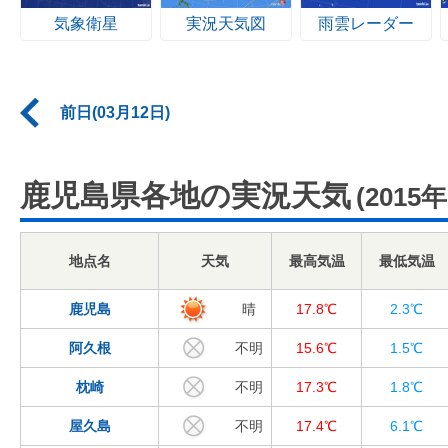
気象衛星
実況天気図
雨雲レーダー
前日(03月12日)
鹿児島県各地の実況天気
(2015
地点名
天気
最高気温
最低気温
鹿児島
晴
17.8℃
2.3℃
阿久根
不明
15.6℃
1.5℃
枕崎
不明
17.3℃
1.8℃
屋久島
不明
17.4℃
6.1℃