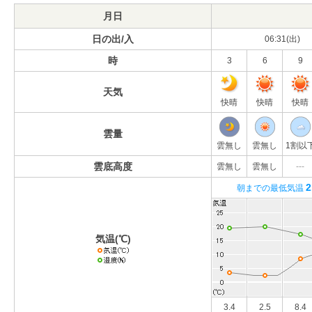
月日
日の出/入
06:31(出)
時
3
6
9
天気
快晴
快晴
快晴
雲量
雲無し
雲無し
1割以
雲底高度
雲無し
雲無し
---
2
朝までの最低気温
気温(℃)
3.4
2.5
8.4