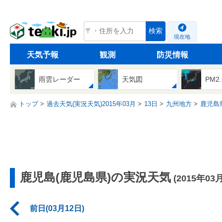
tenki.jp
検索
現在地
天気予報
観測
防災情報
雨雲レーダー
天気図
PM2
トップ
過去天気(実況天気)2015年03月
13日
九州地方
鹿児島
鹿児島(鹿児島県)の実況天気
(2015年03
前日(03月12日)