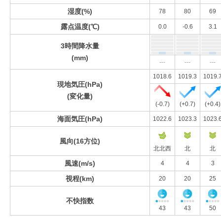
湿度(%)
78
80
69
露点温度(℃)
0.0
-0.6
3.1
3時間降水量
(mm)
---
---
---
1018.6
1019.3
1019.
現地気圧(hPa)
(変化量)
(-0.7)
(+0.7)
(+0.4)
海面気圧(hPa)
1022.6
1023.3
1023.
風向(16方位)
北北西
北
北
風速(m/s)
4
4
3
視程(km)
20
20
25
不快指数
43
43
50