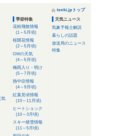
tenki.jpトップ
季節特集
天気ニュース
花粉飛散情報
気象予報士解説
(1～5月頃)
暮らしの話題
桜開花情報
放送局のニュース
(2～5月頃)
特集
GWの天気
(4～5月頃)
梅雨入り・明け
(5～7月頃)
熱中症情報
(4～9月頃)
紅葉見頃情報
天気
(10～11月頃)
ヒートショック
(10～3月頃)
スキー積雪情報
(11～5月頃)
初日の出