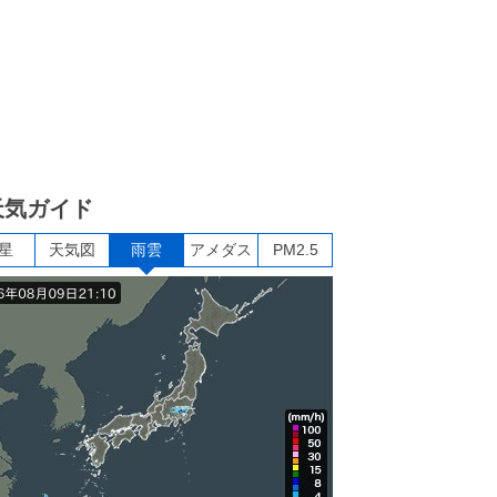
天気ガイド
星
天気図
雨雲
アメダス
PM2.5