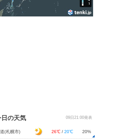
今日の天気
09日21:00発表
道(札幌市)
26℃
/
20℃
20%