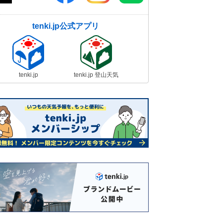
tenki.jp公式アプリ
tenki.jp
tenki.jp 登山天気