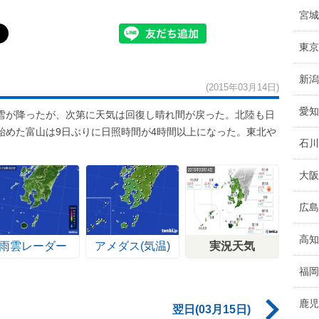
宮城
東京
新潟
(2015年03月14日)
愛知
雪が降ったが、次第に天気は回復し晴れ間が戻った。北陸も日
始めた富山は9日ぶりに日照時間が4時間以上になった。東北や
石川
。
大阪
広島
高知
雨雲レーダー
アメダス(気温)
実況天気
福岡
鹿児
翌日(03月15日)