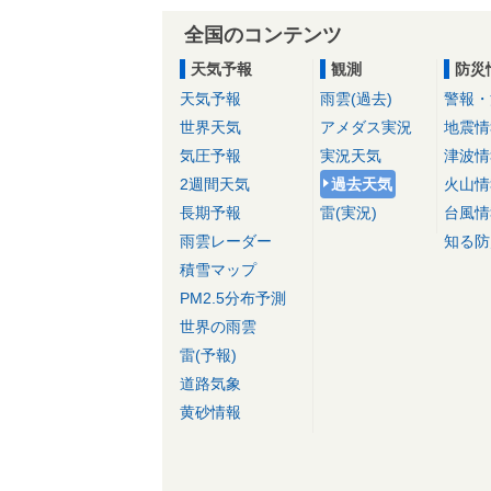
全国のコンテンツ
天気予報
観測
防災
天気予報
雨雲(過去)
警報・
世界天気
アメダス実況
地震情
気圧予報
実況天気
津波情
2週間天気
過去天気
火山情
長期予報
雷(実況)
台風情
雨雲レーダー
知る防
積雪マップ
PM2.5分布予測
世界の雨雲
雷(予報)
道路気象
黄砂情報