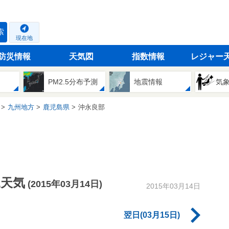
索
現在地
防災情報
天気図
指数情報
レジャー
PM2.5分布予測
地震情報
気
九州地方
鹿児島県
沖永良部
況天気
(2015年03月14日)
2015年03月14日
翌日(03月15日)