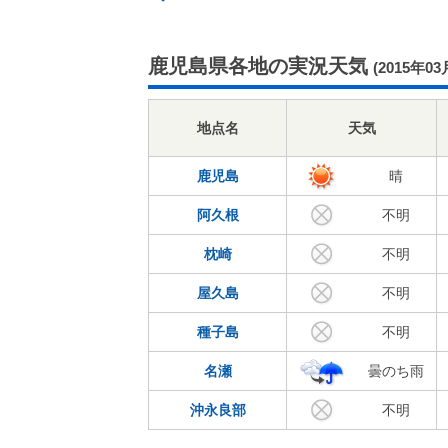
鹿児島県各地の実況天気
(2015年03
地点名
天気
鹿児島
晴
阿久根
不明
枕崎
不明
屋久島
不明
種子島
不明
名瀬
曇のち雨
沖永良部
不明