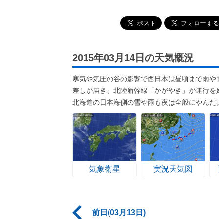
2015年03月14日の天気概況
寒気や気圧の谷の影響で西日本は昼頃まで雨や
差しが届き、北陸新幹線「かがやき」が運行を
北海道の日本海側の雪や雨も夜は全般にやんだ
気象衛星
実況天気図
前日(03月13日)