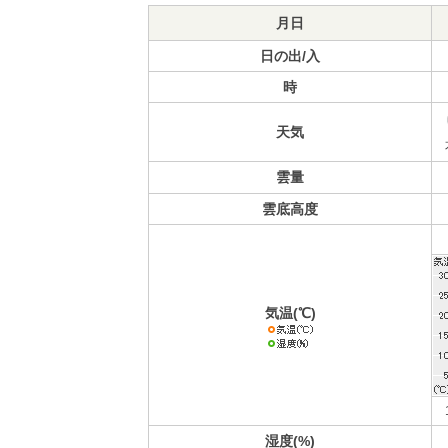
月日
日の出/入
時
天気
雲量
雲底高度
気温(℃)
湿度(%)