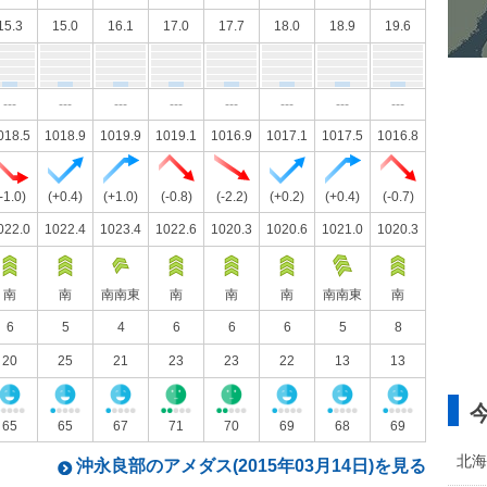
15.3
15.0
16.1
17.0
17.7
18.0
18.9
19.6
---
---
---
---
---
---
---
---
018.5
1018.9
1019.9
1019.1
1016.9
1017.1
1017.5
1016.8
-1.0)
(+0.4)
(+1.0)
(-0.8)
(-2.2)
(+0.2)
(+0.4)
(-0.7)
022.0
1022.4
1023.4
1022.6
1020.3
1020.6
1021.0
1020.3
南
南
南南東
南
南
南
南南東
南
6
5
4
6
6
6
5
8
20
25
21
23
23
22
13
13
65
65
67
71
70
69
68
69
北海
沖永良部のアメダス(2015年03月14日)を見る