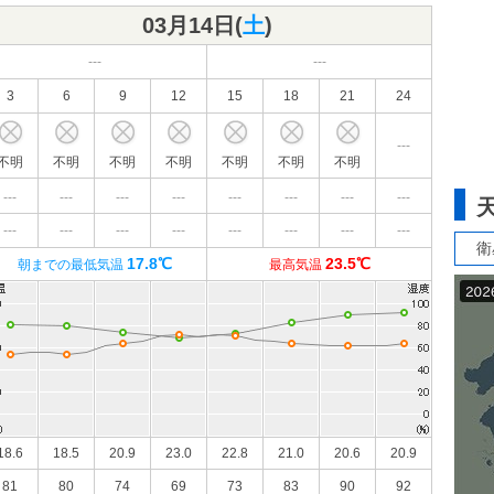
03月14日(
土
)
---
---
3
6
9
12
15
18
21
24
---
不明
不明
不明
不明
不明
不明
不明
---
---
---
---
---
---
---
---
---
---
---
---
---
---
---
---
衛
17.8℃
23.5℃
朝までの最低気温
最高気温
18.6
18.5
20.9
23.0
22.8
21.0
20.6
20.9
81
80
74
69
73
83
90
92