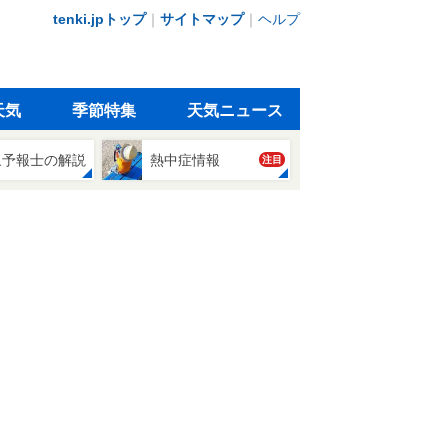
tenki.jpトップ
｜
サイトマップ
｜
ヘルプ
天気
季節特集
天気ニュース
象予報士の解説
熱中症情報
注目