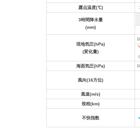
露点温度(℃)
3時間降水量
(mm)
1
現地気圧(hPa)
(変化量)
(
海面気圧(hPa)
1
風向(16方位)
風速(m/s)
視程(km)
不快指数