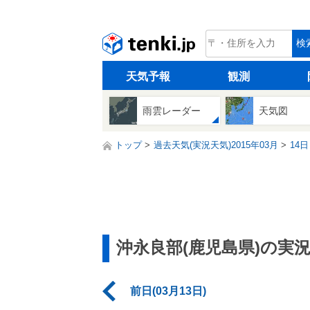
tenki.jp
検
天気予報
観測
雨雲レーダー
天気図
トップ
過去天気(実況天気)2015年03月
14日
沖永良部(鹿児島県)の実
前日(03月13日)