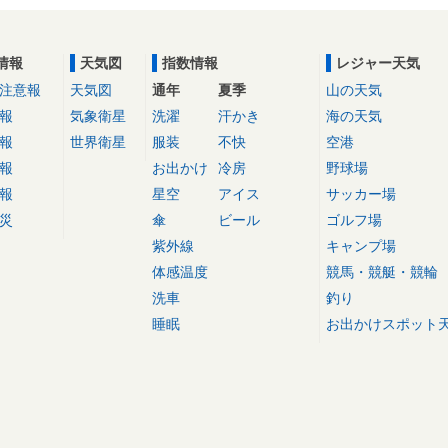
情報
天気図
指数情報
レジャー天気
注意報
天気図
通年
夏季
山の天気
報
気象衛星
洗濯
汗かき
海の天気
報
世界衛星
服装
不快
空港
報
お出かけ
冷房
野球場
報
星空
アイス
サッカー場
災
傘
ビール
ゴルフ場
紫外線
キャンプ場
体感温度
競馬・競艇・競輪
洗車
釣り
睡眠
お出かけスポット