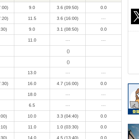
7:00)
9.0
3.6 (09:50)
0.0
7:20)
11.5
3.6 (16:00)
---
:30)
9.0
3.1 (08:50)
0.0
11.0
---
---
()
()
13.0
---
---
7:30)
16.0
4.7 (16:00)
0.0
18.0
---
---
6.5
---
---
:00)
10.0
3.3 (04:40)
0.0
:10)
11.0
1.0 (03:30)
0.0
:30)
14.0
4.5 (13:40)
0.0