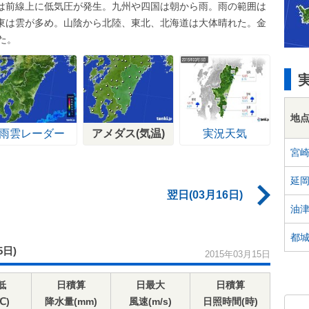
は前線上に低気圧が発生。九州や四国は朝から雨。雨の範囲は
東は雲が多め。山陰から北陸、東北、北海道は大体晴れた。金
た。
地
雨雲レーダー
アメダス(気温)
実況天気
宮
延
翌日(03月16日)
油
都
5日)
2015年03月15日
低
日積算
日最大
日積算
℃)
降水量(mm)
風速(m/s)
日照時間(時)