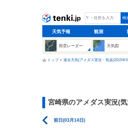
tenki.jp
検
天気予報
観測
雨雲レーダー
天気図
トップ
過去天気(アメダス実況・気温)2015年0
宮崎県のアメダス実況(気
前日(03月14日)