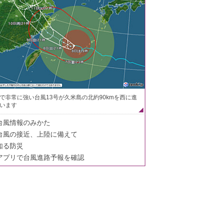
で非常に強い台風13号が久米島の北約90kmを西に進
います
台風情報のみかた
台風の接近、上陸に備えて
知る防災
アプリで台風進路予報を確認