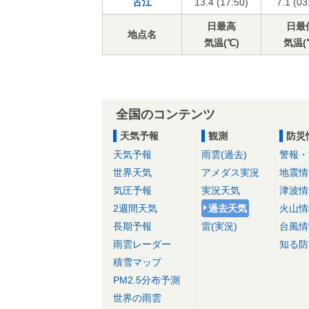
古江
13.4 (17:50)
7.1 (03
日最高
日最
地点名
気温(℃)
気温(
全国のコンテンツ
天気予報
観測
防災
天気予報
雨雲(過去)
警報・
世界天気
アメダス実況
地震情
気圧予報
実況天気
津波情
2週間天気
過去天気
火山情
長期予報
雷(実況)
台風情
雨雲レーダー
知る防
積雪マップ
PM2.5分布予測
世界の雨雲