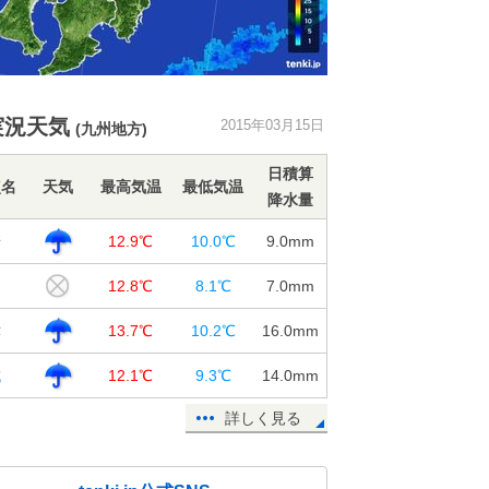
実況天気
2015年03月15日
(九州地方)
日積算
点名
天気
最高気温
最低気温
降水量
崎
12.9℃
10.0℃
9.0
mm
岡
12.8℃
8.1℃
7.0
mm
津
13.7℃
10.2℃
16.0
mm
城
12.1℃
9.3℃
14.0
mm
詳しく見る