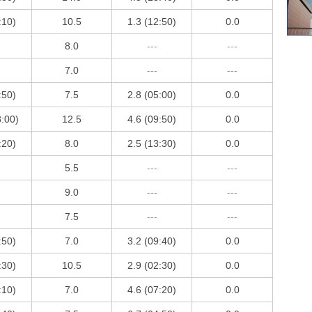
:10)
10.5
1.3 (12:50)
0.0
8.0
---
---
7.0
---
---
:50)
7.5
2.8 (05:00)
0.0
8:00)
12.5
4.6 (09:50)
0.0
:20)
8.0
2.5 (13:30)
0.0
5.5
---
---
9.0
---
---
7.5
---
---
:50)
7.0
3.2 (09:40)
0.0
:30)
10.5
2.9 (02:30)
0.0
:10)
7.0
4.6 (07:20)
0.0