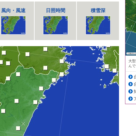
風向・風速
日照時間
積雪深
大型
んで