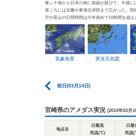
東シナ海から日本の南に前線が延びて、午後に
昼ごろには近畿や東海沿岸部まで広がった。関
沢や富山の日照時間は今年初めて10時間を超え
気象衛星
実況天気図
前日(03月14日)
宮崎県のアメダス実況
(2015年03月1
日最高
日最
地点名
気温(℃)
気温(