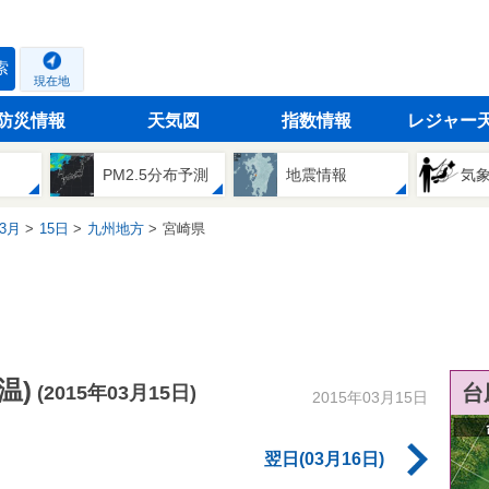
索
現在地
防災情報
天気図
指数情報
レジャー
PM2.5分布予測
地震情報
気
3月
15日
九州地方
宮崎県
温)
台
(2015年03月15日)
2015年03月15日
翌日(03月16日)