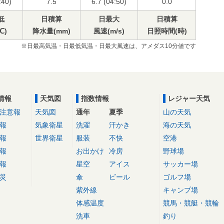
:40)
7.5
6.7 (04:50)
0.0
低
日積算
日最大
日積算
℃)
降水量(mm)
風速(m/s)
日照時間(時)
※日最高気温・日最低気温・日最大風速は、アメダス10分値です
情報
天気図
指数情報
レジャー天気
注意報
天気図
通年
夏季
山の天気
報
気象衛星
洗濯
汗かき
海の天気
報
世界衛星
服装
不快
空港
報
お出かけ
冷房
野球場
報
星空
アイス
サッカー場
災
傘
ビール
ゴルフ場
紫外線
キャンプ場
体感温度
競馬・競艇・競輪
洗車
釣り