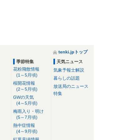
tenki.jpトップ
季節特集
天気ニュース
花粉飛散情報
気象予報士解説
(1～5月頃)
暮らしの話題
桜開花情報
放送局のニュース
(2～5月頃)
特集
GWの天気
(4～5月頃)
梅雨入り・明け
(5～7月頃)
熱中症情報
(4～9月頃)
紅葉見頃情報