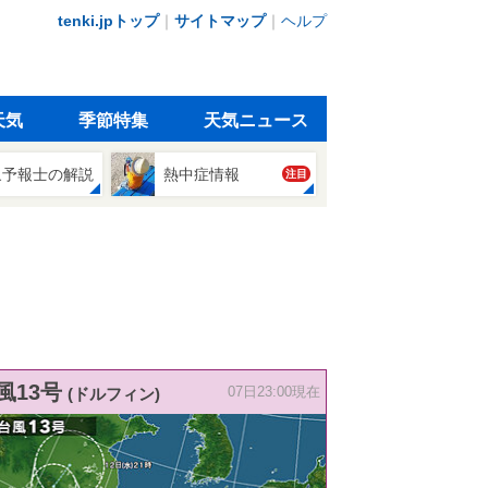
tenki.jpトップ
｜
サイトマップ
｜
ヘルプ
天気
季節特集
天気ニュース
象予報士の解説
熱中症情報
注目
風13号
(ドルフィン)
07日23:00現在