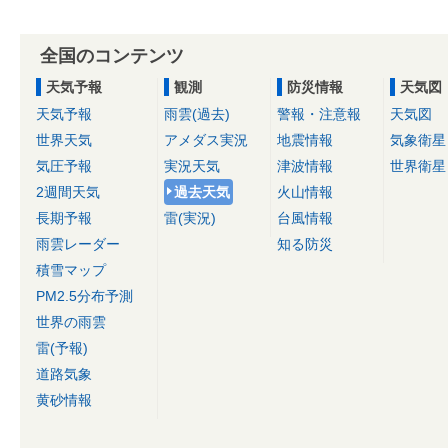
全国のコンテンツ
天気予報
観測
防災情報
天気図
天気予報
雨雲(過去)
警報・注意報
天気図
世界天気
アメダス実況
地震情報
気象衛星
気圧予報
実況天気
津波情報
世界衛星
2週間天気
過去天気
火山情報
長期予報
雷(実況)
台風情報
雨雲レーダー
知る防災
積雪マップ
PM2.5分布予測
世界の雨雲
雷(予報)
道路気象
黄砂情報