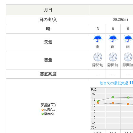
月日
日の出/入
06:29(出)
時
3
6
9
天気
雨
雨
雨
雲量
隙間無
隙間無
隙間
雲底高度
---
---
---
1
朝までの最低気温
気温(℃)