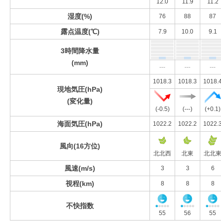
12.0
11.9
11.2
湿度(%)
76
88
87
露点温度(℃)
7.9
10.0
9.1
3時間降水量
(mm)
---
---
---
1018.3
1018.3
1018.
現地気圧(hPa)
(変化量)
(-0.5)
(---)
(+0.1)
海面気圧(hPa)
1022.2
1022.2
1022.
風向(16方位)
北北西
北東
北北
風速(m/s)
3
3
6
視程(km)
8
8
8
不快指数
55
56
55