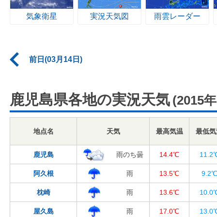
気象衛星
実況天気図
雨雲レーダー
前日(03月14日)
鹿児島県各地の実況天気
(2015
地点名
天気
最高気温
最低気
鹿児島
雨のち曇
14.4℃
11.2
阿久根
雨
13.5℃
9.2
枕崎
雨
13.6℃
10.0
屋久島
雨
17.0℃
13.0