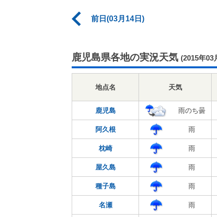
前日(03月14日)
鹿児島県各地の実況天気
(2015年03
地点名
天気
鹿児島
雨のち曇
阿久根
雨
枕崎
雨
屋久島
雨
種子島
雨
名瀬
雨