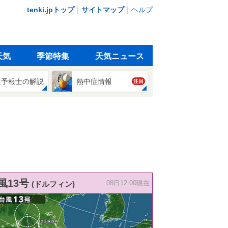
tenki.jpトップ
｜
サイトマップ
｜
ヘルプ
天気
季節特集
天気ニュース
象予報士の解説
熱中症情報
注目
風13号
(ドルフィン)
08日12:00現在