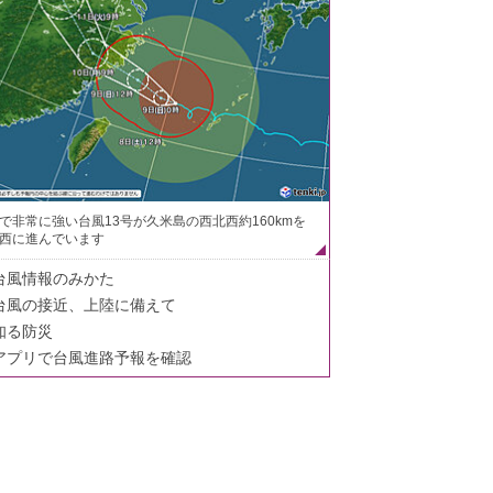
で非常に強い台風13号が久米島の西北西約160kmを
西に進んでいます
台風情報のみかた
台風の接近、上陸に備えて
知る防災
アプリで台風進路予報を確認