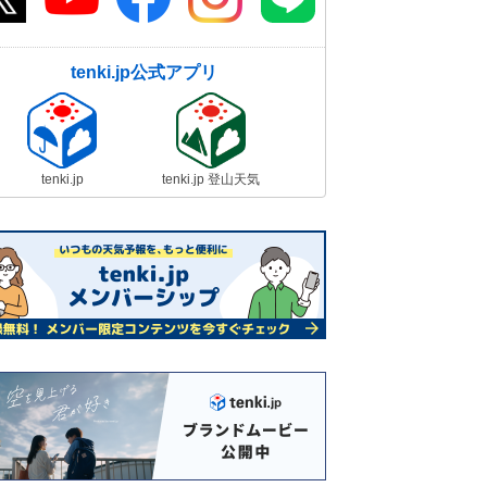
tenki.jp公式アプリ
tenki.jp
tenki.jp 登山天気