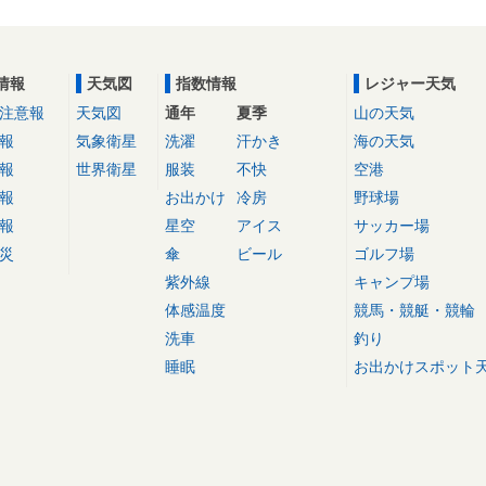
情報
天気図
指数情報
レジャー天気
注意報
天気図
通年
夏季
山の天気
報
気象衛星
洗濯
汗かき
海の天気
報
世界衛星
服装
不快
空港
報
お出かけ
冷房
野球場
報
星空
アイス
サッカー場
災
傘
ビール
ゴルフ場
紫外線
キャンプ場
体感温度
競馬・競艇・競輪
洗車
釣り
睡眠
お出かけスポット