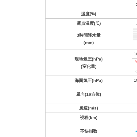
湿度(%)
露点温度(℃)
3時間降水量
(mm)
1
現地気圧(hPa)
(変化量)
(
海面気圧(hPa)
1
風向(16方位)
風速(m/s)
視程(km)
不快指数