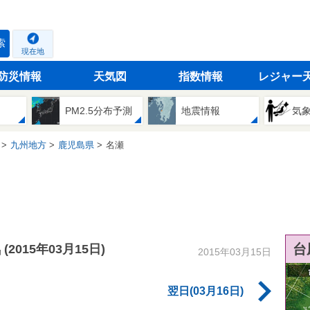
索
現在地
防災情報
天気図
指数情報
レジャー
PM2.5分布予測
地震情報
気
九州地方
鹿児島県
名瀬
気
台
(2015年03月15日)
2015年03月15日
翌日(03月16日)