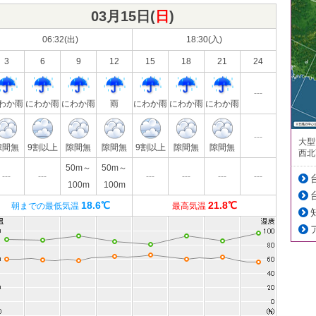
03月15日(
日
)
06:32(出)
18:30(入)
3
6
9
12
15
18
21
24
---
わか雨
にわか雨
にわか雨
雨
にわか雨
にわか雨
にわか雨
---
大型
隙間無
9割以上
隙間無
隙間無
9割以上
隙間無
隙間無
西北
50m～
50m～
---
---
---
---
---
---
100m
100m
18.6℃
21.8℃
朝までの最低気温
最高気温