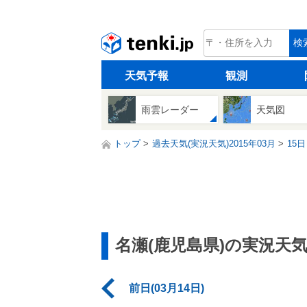
tenki.jp
検
天気予報
観測
雨雲レーダー
天気図
トップ
過去天気(実況天気)2015年03月
15日
名瀬(鹿児島県)の実況天
前日(03月14日)