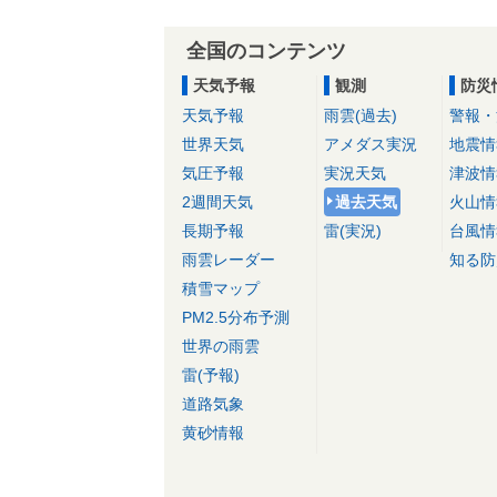
全国のコンテンツ
天気予報
観測
防災
天気予報
雨雲(過去)
警報・
世界天気
アメダス実況
地震情
気圧予報
実況天気
津波情
2週間天気
過去天気
火山情
長期予報
雷(実況)
台風情
雨雲レーダー
知る防
積雪マップ
PM2.5分布予測
世界の雨雲
雷(予報)
道路気象
黄砂情報