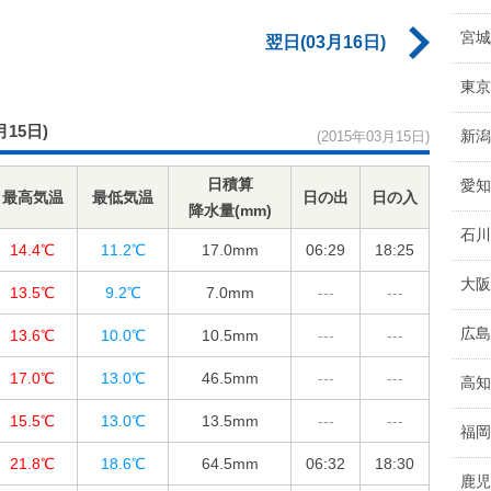
宮城
翌日(03月16日)
東京
月15日)
新潟
(2015年03月15日)
日積算
愛知
最高気温
最低気温
日の出
日の入
降水量(mm)
石川
14.4℃
11.2℃
17.0
mm
06:29
18:25
大阪
13.5℃
9.2℃
7.0
mm
---
---
広島
13.6℃
10.0℃
10.5
mm
---
---
17.0℃
13.0℃
46.5
mm
---
---
高知
15.5℃
13.0℃
13.5
mm
---
---
福岡
21.8℃
18.6℃
64.5
mm
06:32
18:30
鹿児