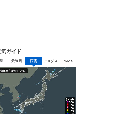
天気ガイド
星
天気図
雨雲
アメダス
PM2.5