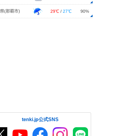
県(那覇市)
29℃
/
27℃
90%
tenki.jp公式SNS