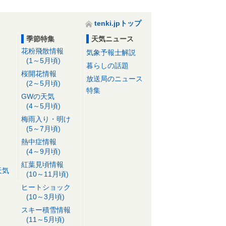
tenki.jpトップ
季節特集
天気ニュース
花粉飛散情報
気象予報士解説
(1～5月頃)
暮らしの話題
桜開花情報
放送局のニュース
(2～5月頃)
特集
GWの天気
(4～5月頃)
梅雨入り・明け
(5～7月頃)
熱中症情報
(4～9月頃)
紅葉見頃情報
天気
(10～11月頃)
ヒートショック
(10～3月頃)
スキー積雪情報
(11～5月頃)