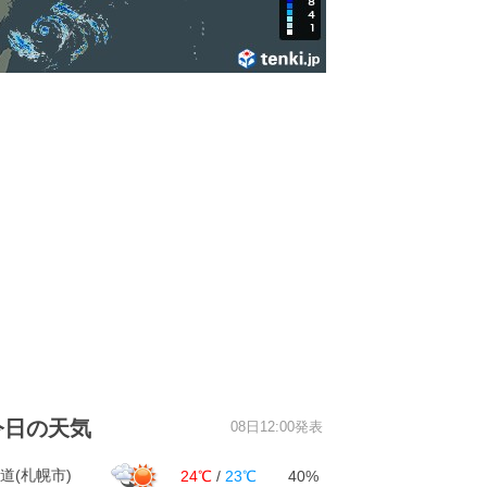
今日の天気
08日12:00発表
道(札幌市)
24℃
/
23℃
40%