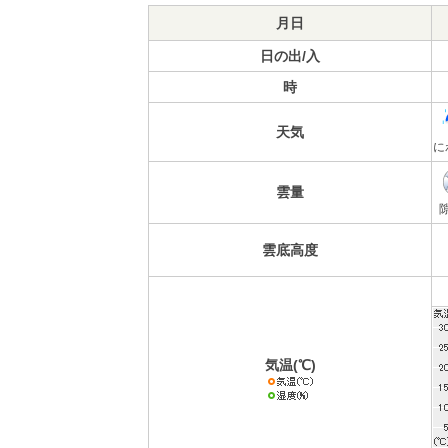
月日
日の出/入
時
天気
に
雲量
雲底高度
気温(℃)