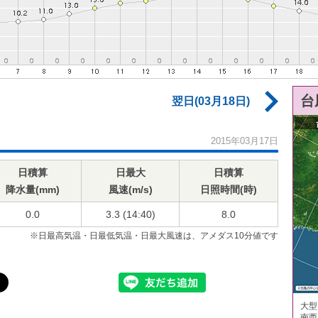
台
翌日(03月18日)
2015年03月17日
日積算
日最大
日積算
降水量(mm)
風速(m/s)
日照時間(時)
0.0
3.3 (14:40)
8.0
※日最高気温・日最低気温・日最大風速は、アメダス10分値です
大型
南西