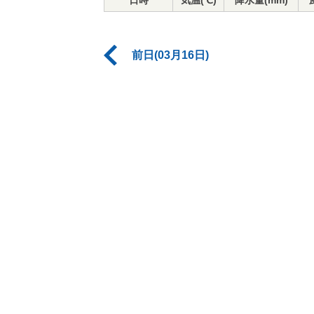
日時
気温(℃)
降水量(mm)
前日(03月16日)