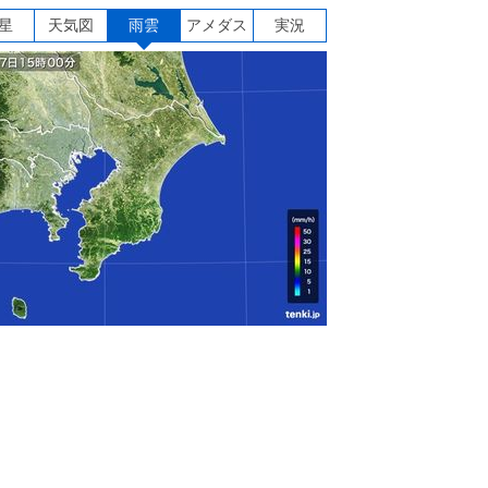
星
天気図
雨雲
アメダス
実況