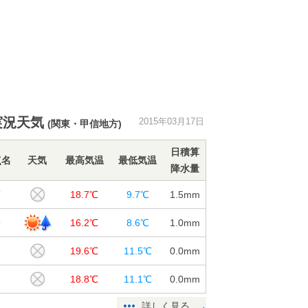
実況天気
2015年03月17日
(関東・甲信地方)
日積算
点名
天気
最高気温
最低気温
降水量
葉
18.7℃
9.7℃
1.5
mm
子
16.2℃
8.6℃
1.0
mm
山
19.6℃
11.5℃
0.0
mm
浦
18.8℃
11.1℃
0.0
mm
詳しく見る