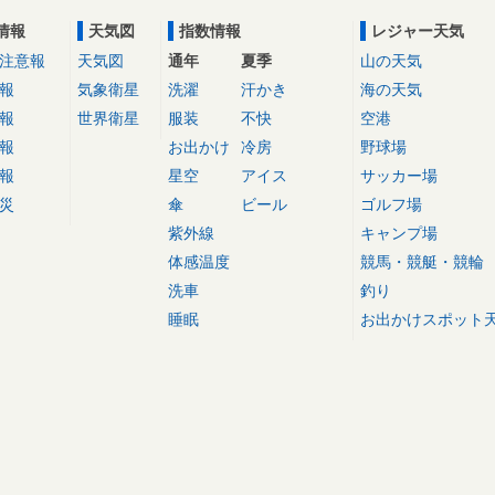
情報
天気図
指数情報
レジャー天気
注意報
天気図
通年
夏季
山の天気
報
気象衛星
洗濯
汗かき
海の天気
報
世界衛星
服装
不快
空港
報
お出かけ
冷房
野球場
報
星空
アイス
サッカー場
災
傘
ビール
ゴルフ場
紫外線
キャンプ場
体感温度
競馬・競艇・競輪
洗車
釣り
睡眠
お出かけスポット