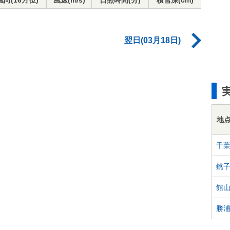
風向(16方位)
風速(m/s)
日照時間(分)
積雪深(cm)
翌日(03月18日)
地
千
銚
館
勝