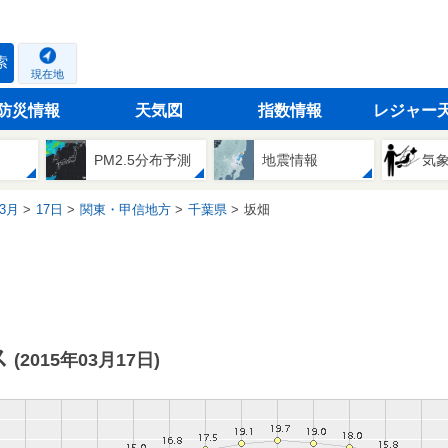
索
現在地
防災情報
天気図
指数情報
レジャー
PM2.5分布予測
地震情報
気
3月
17日
関東・甲信地方
千葉県
坂畑
ス
(2015年03月17日)