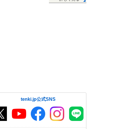
tenki.jp公式SNS