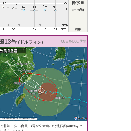
降水量
(mm/h)
時刻
風13号
(ドルフィン)
08日04:00現在
で非常に強い台風13号が久米島の北北西約40kmを南
に進んでいます