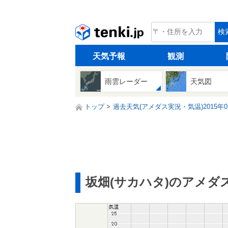
tenki.jp
検
天気予報
観測
雨雲レーダー
天気図
トップ
過去天気(アメダス実況・気温)2015年0
坂畑(サカハタ)のアメダ