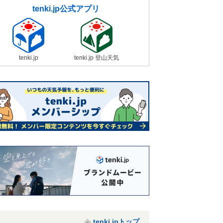
tenki.jp公式アプリ
tenki.jp
tenki.jp 登山天気
tenki.jpトップ