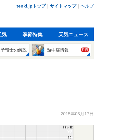
tenki.jpトップ
｜
サイトマップ
｜
ヘルプ
天気
季節特集
天気ニュース
象予報士の解説
熱中症情報
注目
2015年03月17日