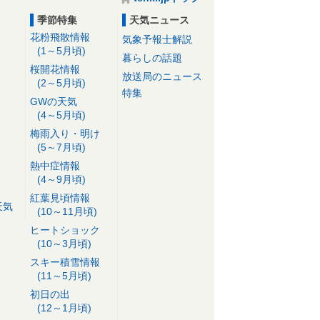
季節特集
天気ニュース
花粉飛散情報
気象予報士解説
(1～5月頃)
暮らしの話題
桜開花情報
放送局のニュース
(2～5月頃)
特集
GWの天気
(4～5月頃)
梅雨入り・明け
(5～7月頃)
熱中症情報
(4～9月頃)
紅葉見頃情報
天気
(10～11月頃)
ヒートショック
(10～3月頃)
スキー積雪情報
(11～5月頃)
初日の出
(12～1月頃)