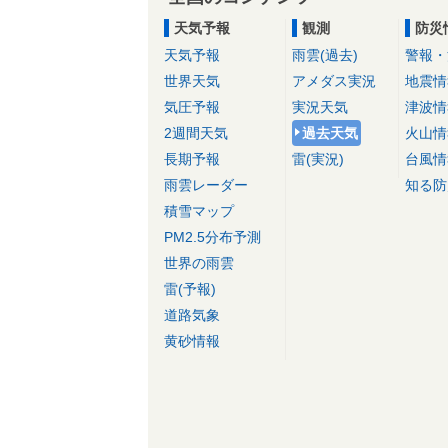
天気予報
観測
防災
天気予報
雨雲(過去)
警報・
世界天気
アメダス実況
地震情
気圧予報
実況天気
津波情
2週間天気
過去天気
火山情
長期予報
雷(実況)
台風情
雨雲レーダー
知る防
積雪マップ
PM2.5分布予測
世界の雨雲
雷(予報)
道路気象
黄砂情報