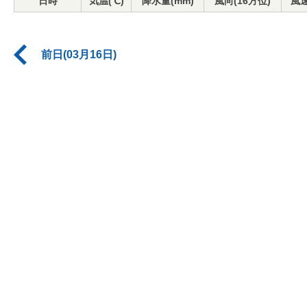
日時
気温(℃)
降水量(mm)
風向(16方位)
風速
前日(03月16日)