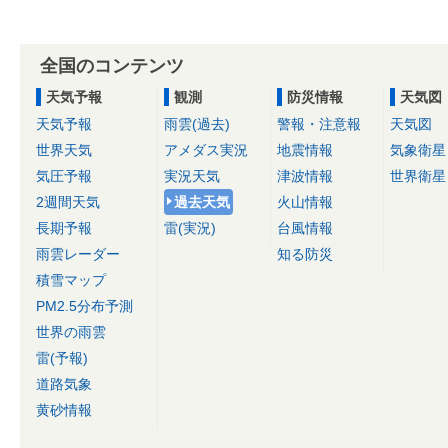
全国のコンテンツ
天気予報
観測
防災情報
天気図
天気予報
雨雲(過去)
警報・注意報
天気図
世界天気
アメダス実況
地震情報
気象衛星
気圧予報
実況天気
津波情報
世界衛星
2週間天気
過去天気
火山情報
長期予報
雷(実況)
台風情報
雨雲レーダー
知る防災
積雪マップ
PM2.5分布予測
世界の雨雲
雷(予報)
道路気象
黄砂情報