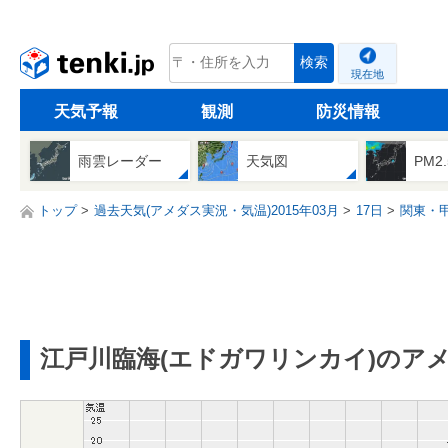
tenki.jp
検索
現在地
天気予報
観測
防災情報
雨雲レーダー
天気図
PM2
トップ
過去天気(アメダス実況・気温)2015年03月
17日
関東・
江戸川臨海(エドガワリンカイ)のア