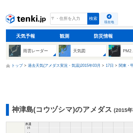
tenki.jp
検索
現在地
天気予報
観測
防災情報
雨雲レーダー
天気図
PM2
トップ
過去天気(アメダス実況・気温)2015年03月
17日
関東・
神津島(コウヅシマ)のアメダス
(2015