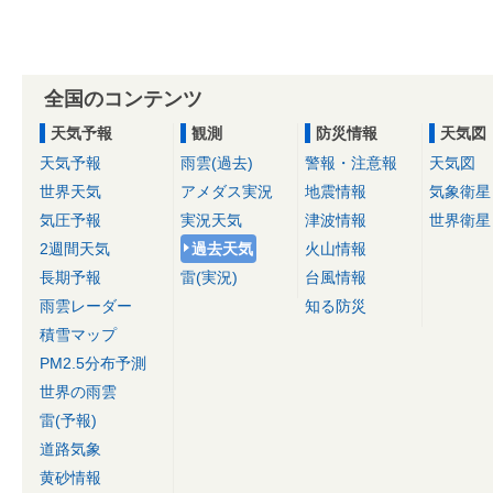
全国のコンテンツ
天気予報
観測
防災情報
天気図
天気予報
雨雲(過去)
警報・注意報
天気図
世界天気
アメダス実況
地震情報
気象衛星
気圧予報
実況天気
津波情報
世界衛星
2週間天気
過去天気
火山情報
長期予報
雷(実況)
台風情報
雨雲レーダー
知る防災
積雪マップ
PM2.5分布予測
世界の雨雲
雷(予報)
道路気象
黄砂情報