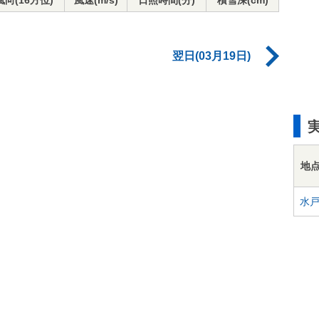
風向(16方位)
風速(m/s)
日照時間(分)
積雪深(cm)
翌日(03月19日)
地
水