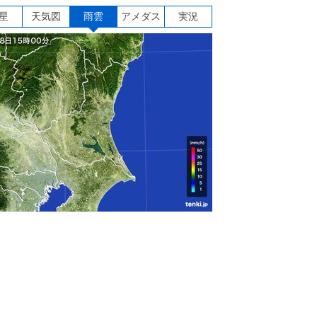
星
天気図
雨雲
アメダス
実況