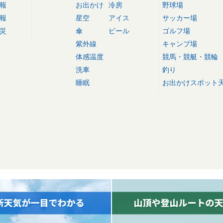
報
お出かけ
冷房
野球場
報
星空
アイス
サッカー場
災
傘
ビール
ゴルフ場
紫外線
キャンプ場
体感温度
競馬・競艇・競輪
洗車
釣り
睡眠
お出かけスポット