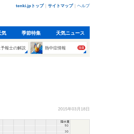
tenki.jpトップ
｜
サイトマップ
｜
ヘルプ
天気
季節特集
天気ニュース
象予報士の解説
熱中症情報
注目
2015年03月18日