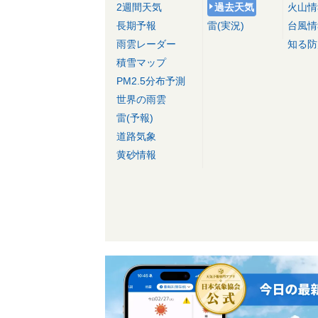
2週間天気
過去天気
火山情
長期予報
雷(実況)
台風情
雨雲レーダー
知る防
積雪マップ
PM2.5分布予測
世界の雨雲
雷(予報)
道路気象
黄砂情報