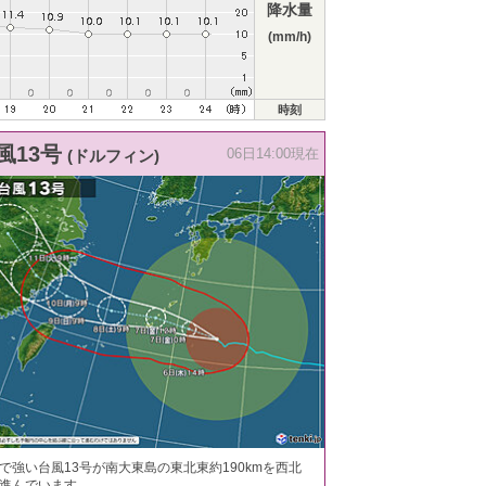
降水量
(mm/h)
時刻
風13号
(ドルフィン)
06日14:00現在
で強い台風13号が南大東島の東北東約190kmを西北
進んでいます