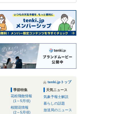
tenki.jpトップ
季節特集
天気ニュース
花粉飛散情報
気象予報士解説
(1～5月頃)
暮らしの話題
桜開花情報
放送局のニュース
(2～5月頃)