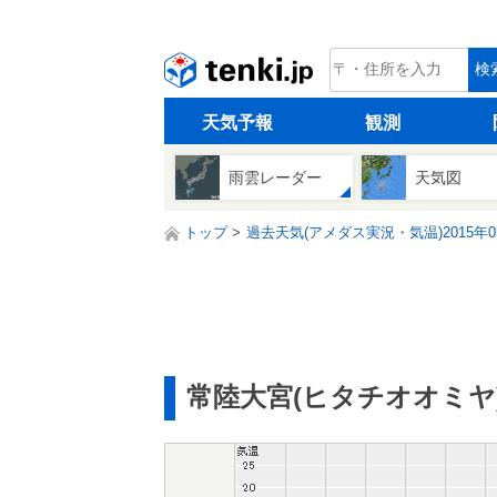
tenki.jp
検
天気予報
観測
雨雲レーダー
天気図
トップ
過去天気(アメダス実況・気温)2015年0
常陸大宮(ヒタチオオミヤ