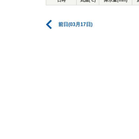
日時
気温(℃)
降水量(mm)
前日(03月17日)