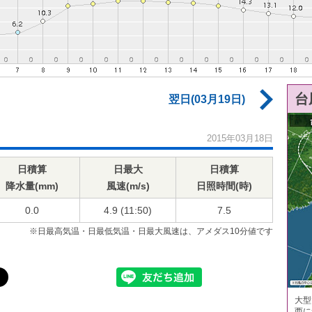
台
翌日(03月19日)
2015年03月18日
日積算
日最大
日積算
降水量(mm)
風速(m/s)
日照時間(時)
0.0
4.9 (11:50)
7.5
※日最高気温・日最低気温・日最大風速は、アメダス10分値です
大型
西に