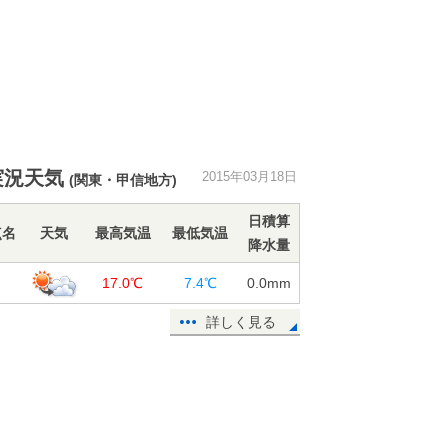
実況天気
2015年03月18日
(関東・甲信地方)
日積算
点名
天気
最高気温
最低気温
降水量
戸
17.0℃
7.4℃
0.0
mm
詳しく見る