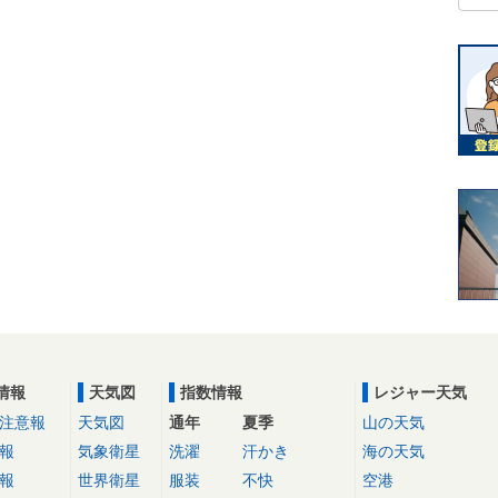
情報
天気図
指数情報
レジャー天気
注意報
天気図
通年
夏季
山の天気
報
気象衛星
洗濯
汗かき
海の天気
報
世界衛星
服装
不快
空港