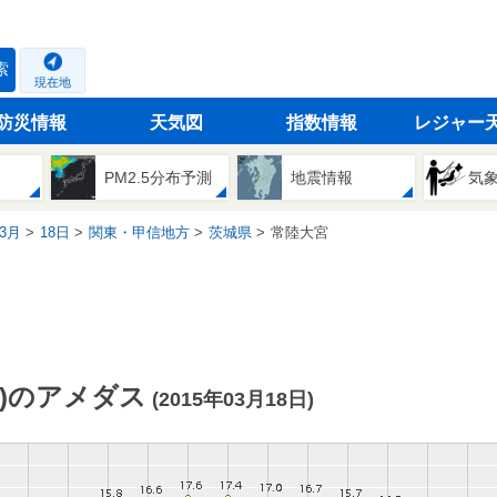
索
現在地
防災情報
天気図
指数情報
レジャー
PM2.5分布予測
地震情報
気
3月
18日
関東・甲信地方
茨城県
常陸大宮
)のアメダス
(2015年03月18日)