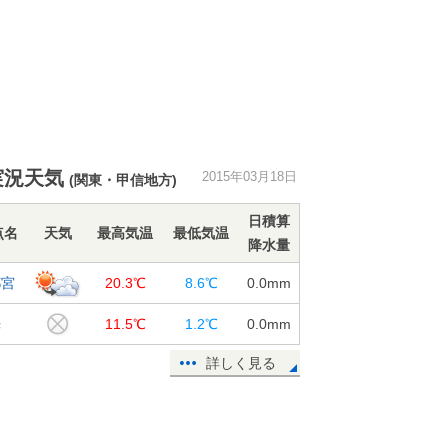
実況天気
2015年03月18日
(関東・甲信地方)
日積算
点名
天気
最高気温
最低気温
降水量
都宮
20.3℃
8.6℃
0.0
mm
光
11.5℃
1.2℃
0.0
mm
詳しく見る