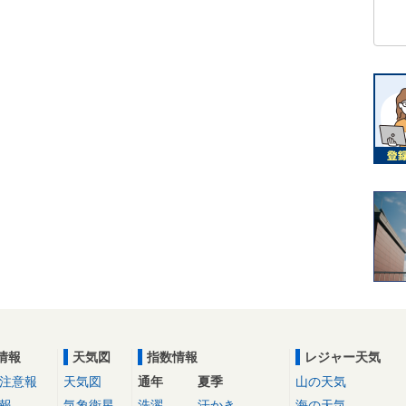
情報
天気図
指数情報
レジャー天気
注意報
天気図
通年
夏季
山の天気
報
気象衛星
洗濯
汗かき
海の天気