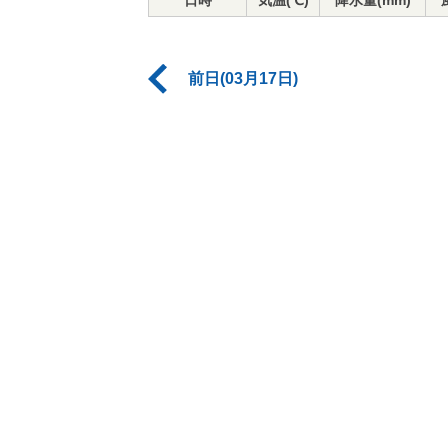
日時
気温(℃)
降水量(mm)
前日(03月17日)