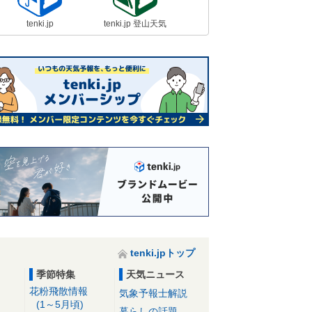
tenki.jp
tenki.jp 登山天気
tenki.jpトップ
季節特集
天気ニュース
花粉飛散情報
気象予報士解説
(1～5月頃)
暮らしの話題