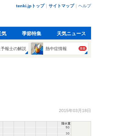
tenki.jpトップ
｜
サイトマップ
｜
ヘルプ
天気
季節特集
天気ニュース
象予報士の解説
熱中症情報
注目
2015年03月18日