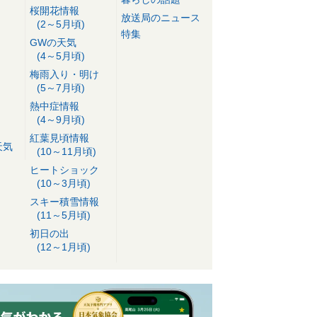
桜開花情報
放送局のニュース
(2～5月頃)
特集
GWの天気
(4～5月頃)
梅雨入り・明け
(5～7月頃)
熱中症情報
(4～9月頃)
紅葉見頃情報
天気
(10～11月頃)
ヒートショック
(10～3月頃)
スキー積雪情報
(11～5月頃)
初日の出
(12～1月頃)