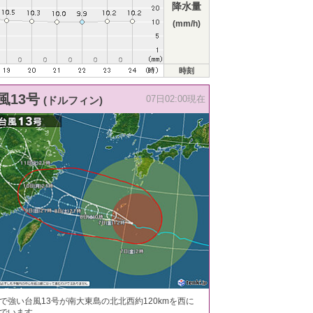
降水量
(mm/h)
時刻
風13号
(ドルフィン)
07日02:00現在
で強い台風13号が南大東島の北北西約120kmを西に
でいます