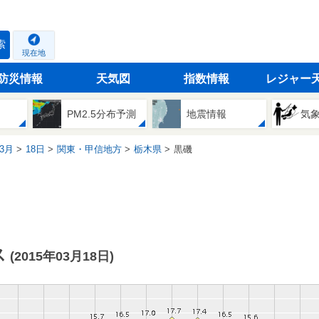
索
現在地
防災情報
天気図
指数情報
レジャー
PM2.5分布予測
地震情報
気
3月
18日
関東・甲信地方
栃木県
黒磯
ス
(2015年03月18日)