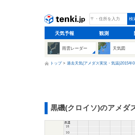
tenki.jp
検
天気予報
観測
雨雲レーダー
天気図
トップ
過去天気(アメダス実況・気温)2015年0
黒磯(クロイソ)のアメダ