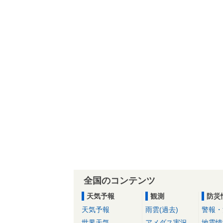
全国のコンテンツ
天気予報
観測
防災
天気予報
雨雲(過去)
警報・
世界天気
アメダス実況
地震情