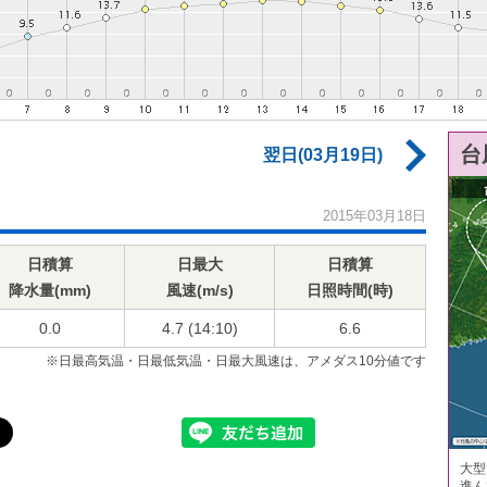
台
翌日(03月19日)
2015年03月18日
日積算
日最大
日積算
降水量(mm)
風速(m/s)
日照時間(時)
0.0
4.7 (14:10)
6.6
※日最高気温・日最低気温・日最大風速は、アメダス10分値です
大型
進ん