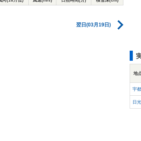
風向(16方位)
風速(m/s)
日照時間(分)
積雪深(cm)
翌日(03月19日)
地
宇
日