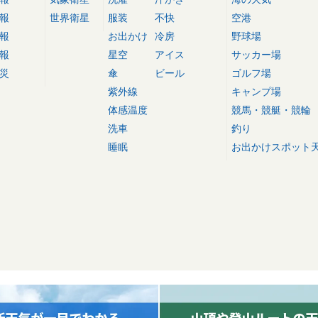
報
世界衛星
服装
不快
空港
報
お出かけ
冷房
野球場
報
星空
アイス
サッカー場
災
傘
ビール
ゴルフ場
紫外線
キャンプ場
体感温度
競馬・競艇・競輪
洗車
釣り
睡眠
お出かけスポット