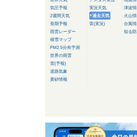
気圧予報
実況天気
津波情
2週間天気
過去天気
火山情
長期予報
雷(実況)
台風情
雨雲レーダー
知る防
積雪マップ
PM2.5分布予測
世界の雨雲
雷(予報)
道路気象
黄砂情報