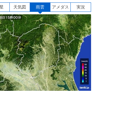
星
天気図
雨雲
アメダス
実況