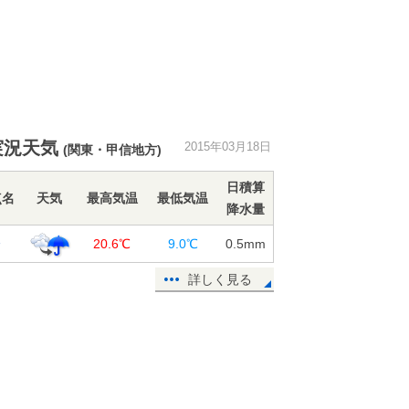
実況天気
2015年03月18日
(関東・甲信地方)
日積算
点名
天気
最高気温
最低気温
降水量
橋
20.6℃
9.0℃
0.5
mm
詳しく見る