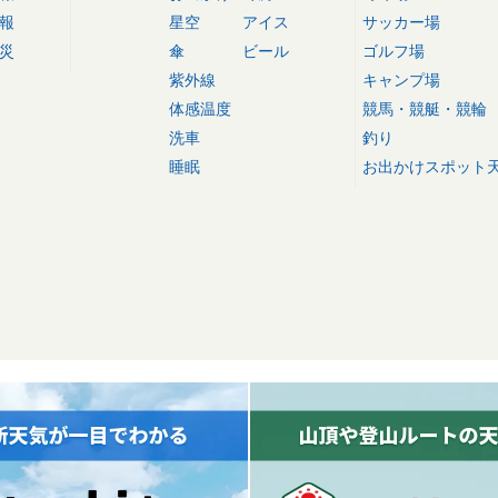
報
星空
アイス
サッカー場
災
傘
ビール
ゴルフ場
紫外線
キャンプ場
体感温度
競馬・競艇・競輪
洗車
釣り
睡眠
お出かけスポット