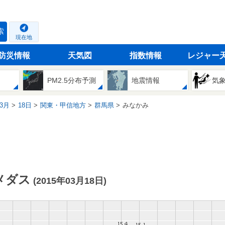
索
現在地
防災情報
天気図
指数情報
レジャー
PM2.5分布予測
地震情報
気
3月
18日
関東・甲信地方
群馬県
みなかみ
メダス
(2015年03月18日)