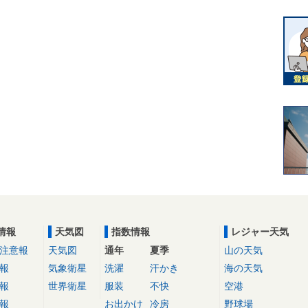
情報
天気図
指数情報
レジャー天気
注意報
天気図
通年
夏季
山の天気
報
気象衛星
洗濯
汗かき
海の天気
報
世界衛星
服装
不快
空港
報
お出かけ
冷房
野球場