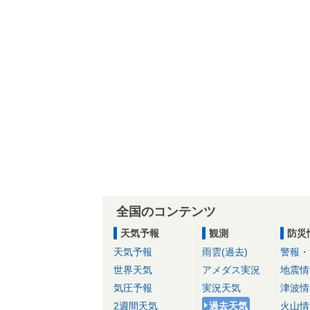
全国のコンテンツ
天気予報
観測
防災
天気予報
雨雲(過去)
警報・
世界天気
アメダス実況
地震情
気圧予報
実況天気
津波情
2週間天気
過去天気
火山情