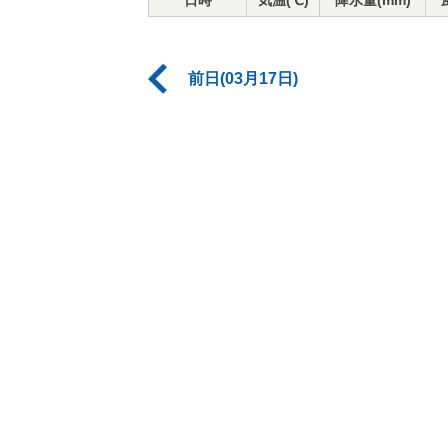
日時
気温(℃)
降水量(mm)
前日(03月17日)