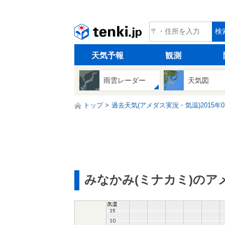
tenki.jp
検
天気予報
観測
雨雲レーダー
天気図
トップ
過去天気(アメダス実況・気温)2015年0
みなかみ(ミナカミ)のア