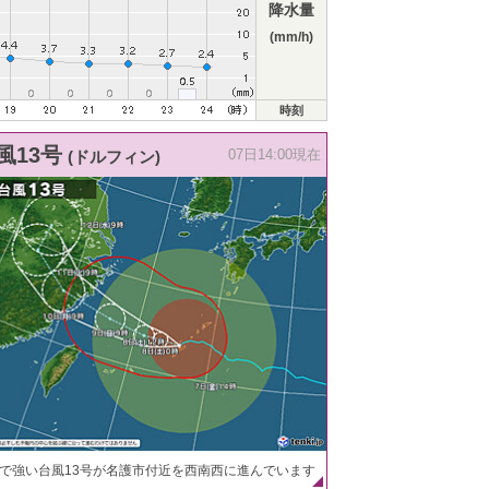
降水量
(mm/h)
時刻
風13号
(ドルフィン)
07日14:00現在
で強い台風13号が名護市付近を西南西に進んでいます