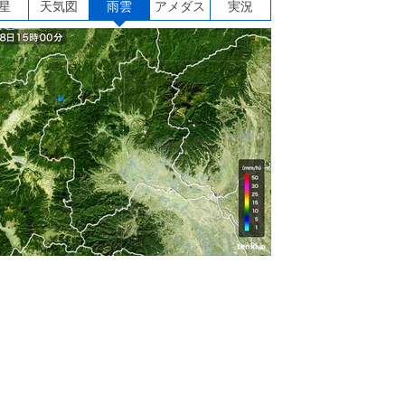
星
天気図
雨雲
アメダス
実況