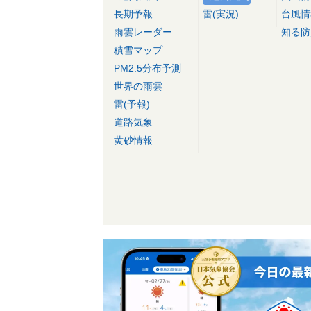
長期予報
雷(実況)
台風情
雨雲レーダー
知る防
積雪マップ
PM2.5分布予測
世界の雨雲
雷(予報)
道路気象
黄砂情報