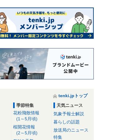
tenki.jpトップ
季節特集
天気ニュース
花粉飛散情報
気象予報士解説
(1～5月頃)
暮らしの話題
桜開花情報
放送局のニュース
(2～5月頃)
特集