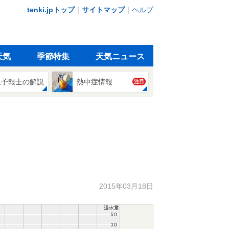
tenki.jpトップ
｜
サイトマップ
｜
ヘルプ
天気
季節特集
天気ニュース
象予報士の解説
熱中症情報
注目
2015年03月18日