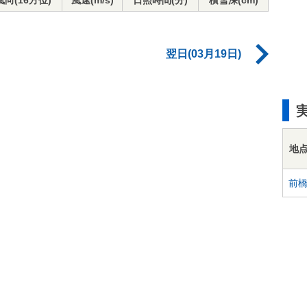
風向(16方位)
風速(m/s)
日照時間(分)
積雪深(cm)
翌日(03月19日)
地
前