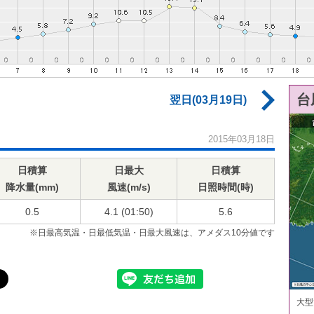
台
翌日(03月19日)
2015年03月18日
日積算
日最大
日積算
降水量(mm)
風速(m/s)
日照時間(時)
0.5
4.1 (01:50)
5.6
※日最高気温・日最低気温・日最大風速は、アメダス10分値です
大型